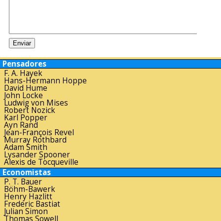
Pensadores
F. A. Hayek
Hans-Hermann Hoppe
David Hume
John Locke
Ludwig von Mises
Robert Nozick
Karl Popper
Ayn Rand
Jean-François Revel
Murray Rothbard
Adam Smith
Lysander Spooner
Alexis de Tocqueville
Economistas
P. T. Bauer
Böhm-Bawerk
Henry Hazlitt
Frederic Bastiat
Julian Simon
Thomas Sowell