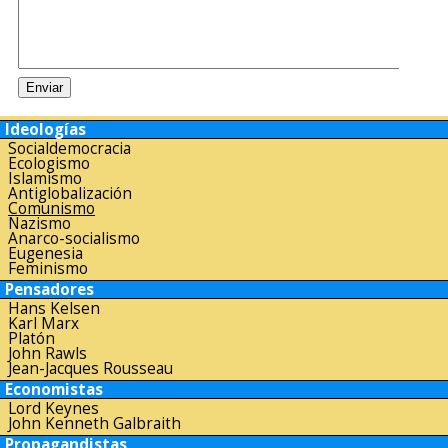
Ideologías
Socialdemocracia
Ecologismo
Islamismo
Antiglobalización
Comunismo
Nazismo
Anarco-socialismo
Eugenesia
Feminismo
Pensadores
Hans Kelsen
Karl Marx
Platón
John Rawls
Jean-Jacques Rousseau
Economistas
Lord Keynes
John Kenneth Galbraith
Propagandistas