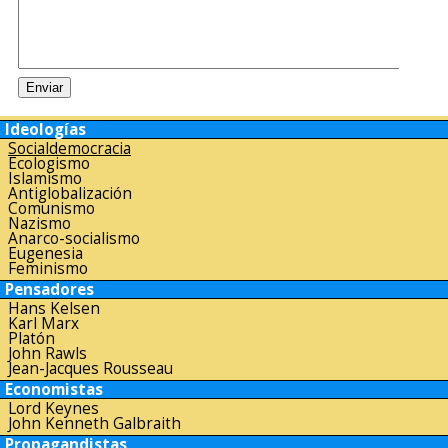
Ideologías
Socialdemocracia
Ecologismo
Islamismo
Antiglobalización
Comunismo
Nazismo
Anarco-socialismo
Eugenesia
Feminismo
Pensadores
Hans Kelsen
Karl Marx
Platón
John Rawls
Jean-Jacques Rousseau
Economistas
Lord Keynes
John Kenneth Galbraith
Propagandistas