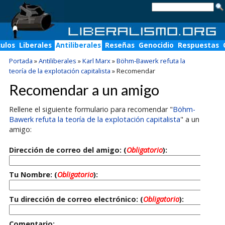
culos
Liberales
Antiliberales
Reseñas
Genocidio
Respuestas
Portada
»
Antiliberales
»
Karl Marx
»
Böhm-Bawerk refuta la
teoría de la explotación capitalista
»
Recomendar
Recomendar a un amigo
Rellene el siguiente formulario para recomendar "
Böhm-
Bawerk refuta la teoría de la explotación capitalista
" a un
amigo:
Dirección de correo del amigo: (
Obligatorio
):
Tu Nombre: (
Obligatorio
):
Tu dirección de correo electrónico: (
Obligatorio
):
Comentario: