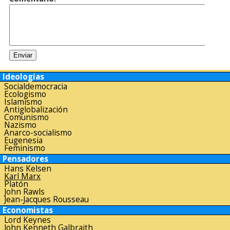
Ideologías
Socialdemocracia
Ecologismo
Islamismo
Antiglobalización
Comunismo
Nazismo
Anarco-socialismo
Eugenesia
Feminismo
Pensadores
Hans Kelsen
Karl Marx
Platón
John Rawls
Jean-Jacques Rousseau
Economistas
Lord Keynes
John Kenneth Galbraith