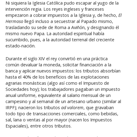
Ni siquiera la Iglesia Católica pudo escapar al yugo de la
intervención regia. Los reyes ingleses y franceses
empezaron a cobrar impuestos a la Iglesia y, de hecho,
El
Hermoso
llegó incluso a secuestrar al Papado mismo,
trasladando su sede de Roma a Aviñón, y designando él
mismo nuevo Papa. La autoridad espiritual había
sucumbido, pues, a la autoridad terrenal del creciente
estado-nación.
Durante el siglo XIV el rey convirtió en una práctica
común devaluar la moneda, solicitar financiación a la
banca y aplicar nuevos impuestos: los tributos absorbían
hasta el 40% de los beneficios de las explotaciones
agrarias monásticas (algo así como el Impuesto de
Sociedades hoy); los trabajadores pagaban un impuesto
anual uniforme, equivalente al salario mensual de un
campesino y al semanal de un artesano urbano (similar al
IRPF); nacieron los tributos
ad valorem
, que gravaban
todo tipo de transacciones comerciales, como bebidas,
sal, lana o ventas al por mayor (nacen los Impuestos
Espaciales), entre otros tributos.