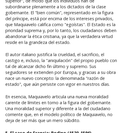
superior", de modo que los individuos han de
subordinarse plenamente a los dictados de la clase
gobernante. El "bien común", representado en la figura
del príncipe, está por encima de los intereses privados,
que Maquiavelo califica como "egoístas". El Estado es la
prioridad suprema y, por lo tanto, los ciudadanos deben
abandonar la ética cristiana, ya que la verdadera virtud
reside en la grandeza del estado.
El autor italiano justifica la crueldad, el sacrificio, el
castigo e, incluso, la "aniquilación" del propio pueblo con
tal de alcanzar dicho fin último y supremo. Sus
seguidores se extienden por Europa, y gracias a su obra
nace un nuevo concepto: la denominada "razón de
estado", que aún persiste con vigor en nuestros días.
En esencia, Maquiavelo articula una nueva moralidad
carente de límites en torno a la figura del gobernante.
Una moralidad superior y diferente a la del ciudadano
corriente que, en el modelo político de Maquiavelo, no
deja de ser más que un mero súbdito.
5. El caso de Francia: Bodino (1530-1596)