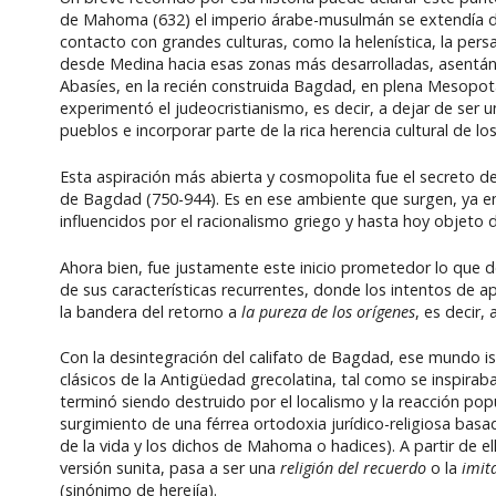
de Mahoma (632) el imperio árabe-musulmán se extendía desd
contacto con grandes culturas, como la helenística, la persa
desde Medina hacia esas zonas más desarrolladas, asentán
Abasíes, en la recién construida Bagdad, en plena Mesopot
experimentó el judeocristianismo, es decir, a dejar de ser un
pueblos e incorporar parte de la rica herencia cultural de lo
Esta aspiración más abierta y cosmopolita fue el secreto de
de Bagdad (750-944). Es en ese ambiente que surgen, ya en 
influencidos por el racionalismo griego y hasta hoy objeto de
Ahora bien, fue justamente este inicio prometedor lo que de
de sus características recurrentes, donde los intentos de ap
la bandera del retorno a
la pureza de los orígenes
, es decir, 
Con la desintegración del califato de Bagdad, ese mundo islá
clásicos de la Antigüedad grecolatina, tal como se inspiraban
terminó siendo destruido por el localismo y la reacción pop
surgimiento de una férrea ortodoxia jurídico-religiosa basa
de la vida y los dichos de Mahoma o hadices). A partir de ello
versión sunita, pasa a ser una
religión del recuerdo
o la
imit
(sinónimo de herejía).