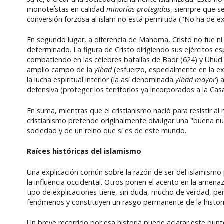
monoteístas en calidad
minorías protegidas
, siempre que se
conversión forzosa al islam no está permitida ("No ha de exis
En segundo lugar, a diferencia de Mahoma, Cristo no fue ni 
determinado. La figura de Cristo dirigiendo sus ejércitos 
combatiendo en las célebres batallas de Badr (624) y Uhud
amplio campo de la
yihad
(esfuerzo, especialmente en la e
la lucha espiritual interior (la así denominada
yihad mayor
) 
defensiva (proteger los territorios ya incorporados a la Cas
En suma, mientras que el cristianismo nació para resistir al 
cristianismo pretende originalmente divulgar una "buena nu
sociedad y de un reino que sí es de este mundo.
Raíces históricas del islamismo
Una explicación común sobre la razón de ser del islamismo
la influencia occidental. Otros ponen el acento en la amena
tipo de explicaciones tiene, sin duda, mucho de verdad, pe
fenómenos y constituyen un rasgo permanente de la historia
Un breve recorrido por esa historia puede aclarar este punt