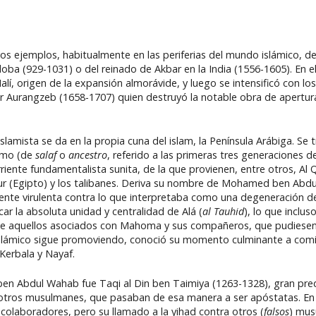
vos ejemplos, habitualmente en las periferias del mundo islámico, de
oba (929-1031) o del reinado de Akbar en la India (1556-1605). En e
lí, origen de la expansión almorávide, y luego se intensificó con l
r Aurangzeb (1658-1707) quien destruyó la notable obra de apertura 
lamista se da en la propia cuna del islam, la Península Arábiga. Se
ismo (de
salaf
o
ancestro
, referido a las primeras tres generaciones 
iente fundamentalista sunita, de la que provienen, entre otros, Al 
Nur (Egipto) y los talibanes. Deriva su nombre de Mohamed ben Abd
nte virulenta contra lo que interpretaba como una degeneración de
car la absoluta unidad y centralidad de Alá (
al Tauhid
), lo que inclus
e aquellos asociados con Mahoma y sus compañeros, que pudiesen d
 Islámico sigue promoviendo, conoció su momento culminante a comie
Kerbala y Nayaf.
ben Abdul Wahab fue Taqi al Din
ben Taimiya (1263-1328), gran pre
 otros musulmanes, que pasaban de esa manera a ser apóstatas. En 
olaboradores, pero su llamado a la yihad contra otros (
falsos
) mus