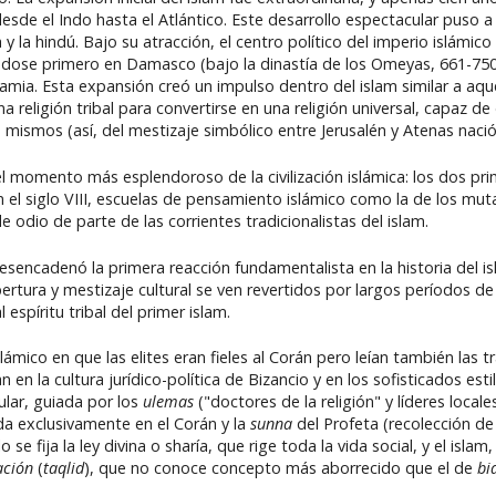
e el Indo hasta el Atlántico. Este desarrollo espectacular puso a 
 y la hindú. Bajo su atracción, el centro político del imperio islámi
dose primero en Damasco (bajo la dinastía de los Omeyas, 661-750)
amia. Esta expansión creó un impulso dentro del islam similar a a
a religión tribal para convertirse en una religión universal, capaz de
s mismos (así, del mestizaje simbólico entre Jerusalén y Atenas nació 
l momento más esplendoroso de la civilización islámica: los dos prim
el siglo VIII, escuelas de pensamiento islámico como la de los muta
 odio de parte de las corrientes tradicionalistas del islam.
sencadenó la primera reacción fundamentalista en la historia del is
ertura y mestizaje cultural se ven revertidos por largos períodos de
al espíritu tribal del primer islam.
mico en que las elites eran fieles al Corán pero leían también las t
 en la cultura jurídico-política de Bizancio y en los sofisticados esti
ular, guiada por los
ulemas
("doctores de la religión" y líderes locale
da exclusivamente en el Corán y la
sunna
del Profeta (recolección de
 se fija la ley divina o sharía, que rige toda la vida social, y el isla
ación
(
taqlid
), que no conoce concepto más aborrecido que el de
bi