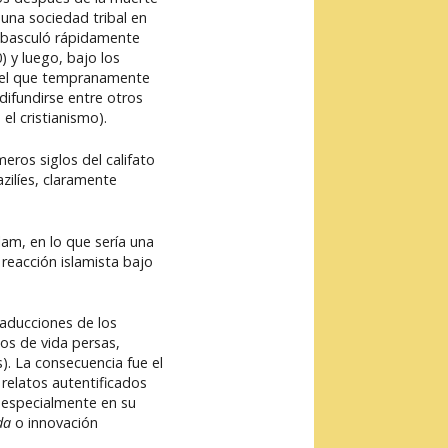
una sociedad tribal en
co basculó rápidamente
 y luego, bajo los
quel que tempranamente
 difundirse entre otros
el cristianismo).
eros siglos del califato
zilíes, claramente
lam, en lo que sería una
 reacción islamista bajo
raducciones de los
los de vida persas,
s). La consecuencia fue el
 relatos autentificados
m, especialmente en su
da
o innovación