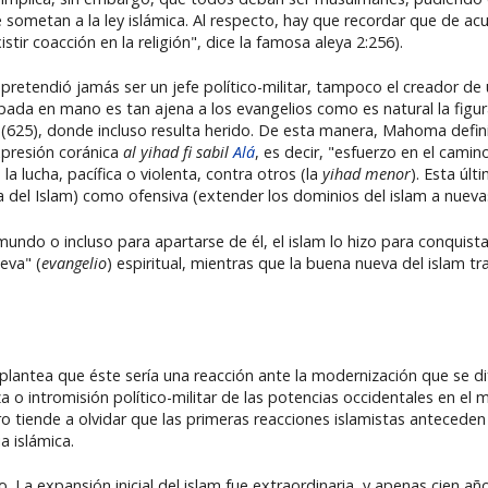
 sometan a la ley islámica. Al respecto, hay que recordar que de acu
tir coacción en la religión", dice la famosa aleya 2:256).
pretendió jamás ser un jefe político-militar, tampoco el creador de 
espada en mano es tan ajena a los evangelios como es natural la fi
 (625), donde incluso resulta herido. De esta manera, Mahoma defin
xpresión coránica
al yihad fi sabil
Alá
, es decir, "esfuerzo en el camin
a la lucha, pacífica o violenta, contra otros (la
yihad menor
). Esta úl
a del Islam) como ofensiva (extender los dominios del islam a nuevas
mundo o incluso para apartarse de él, el islam lo hizo para conquista
eva" (
evangelio
) espiritual, mientras que la buena nueva del islam tr
 plantea que éste sería una reacción ante la modernización que se 
za o intromisión político-militar de las potencias occidentales en e
ro tiende a olvidar que las primeras reacciones islamistas antecede
 islámica.
o. La expansión inicial del islam fue extraordinaria, y apenas cien a