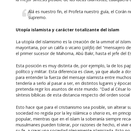
Alá es nuestro fin, el Profeta nuestro guía, el Corán 
supremo.
Utopía islamista y carácter totalizante del islam
La utopía del islamismo es la creación de la
ummat al Islam
mayoritaria, por un califa o vicario (
jalifa
) del "mensajero de 
el primer sucesor de Mahoma, Abú Bakr, hasta el jefe del E
Esta posición es muy distinta de, por ejemplo, la de los pap
político y militar. Esta diferencia es clave, ya que alude a d
para entender la fuerza del mensaje islamista entre muchos 
tendería a serlo al pasar a ser, en distintos lugares y época
pretenda regir los asuntos de este mundo. "Dad al César lo
síntesis bíblicas de esta distancia respecto del orden social 
Esto hace que para el cristianismo sea posible, sin alterar
sociedad no regida por la ley islámica o
sharia
es, en princi
popular, mientras que en el islam la soberanía siempre recae
musulmanes pueden tolerar, por razones de hecho, el vivir e
su fe, a crear una sociedad plenamente islamizada. Esto no