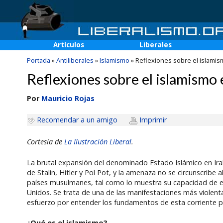
Artículos
Liberales
Portada
»
Antiliberales
»
Islamismo
»
Reflexiones sobre el islami
Reflexiones sobre el islamismo
Por
Mauricio Rojas
Recomendar a un amigo
Imprimir
Cortesía de
La Ilustración Liberal
.
La brutal expansión del denominado Estado Islámico en Ira
de Stalin, Hitler y Pol Pot, y la amenaza no se circunscribe
países musulmanes, tal como lo muestra su capacidad de e
Unidos. Se trata de una de las manifestaciones más violent
esfuerzo por entender los fundamentos de esta corriente pol
¿Qué es el islamismo?