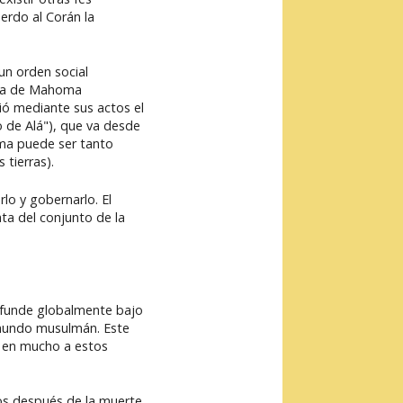
erdo al Corán la
un orden social
gura de Mahoma
ió mediante sus actos el
o de Alá"), que va desde
tima puede ser tanto
 tierras).
rlo y gobernarlo. El
ata del conjunto de la
difunde globalmente bajo
l mundo musulmán. Este
n en mucho a estos
ños después de la muerte