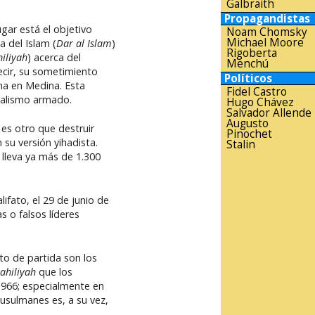
Galbraith
Propagandistas
gar está el objetivo
Noam Chomsky
Michael Moore
 del Islam (
Dar al Islam
)
Rigoberta
hiliyah
) acerca del
Menchú
cir, su sometimiento
Políticos
ma en Medina. Esta
Fidel Castro
talismo armado.
Hugo Chávez
Salvador Allende
Augusto
es otro que destruir
Pinochet
 su versión yihadista.
Stalin
 lleva ya más de 1.300
ifato, el 29 de junio de
s o falsos líderes
to de partida son los
ahiliyah
que los
-1966; especialmente en
usulmanes es, a su vez,