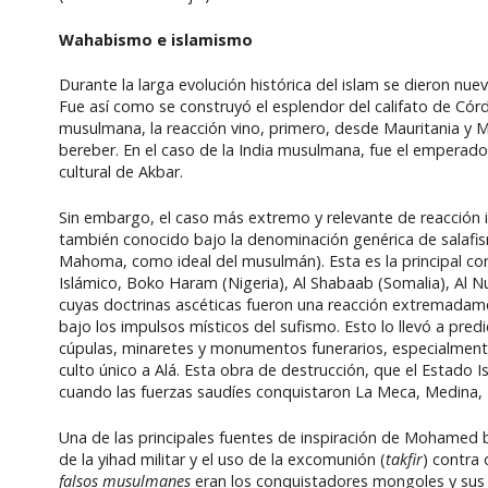
Wahabismo e islamismo
Durante la larga evolución histórica del islam se dieron nue
Fue así como se construyó el esplendor del califato de Córd
musulmana, la reacción vino, primero, desde Mauritania y Ma
bereber. En el caso de la India musulmana, fue el emperado
cultural de Akbar.
Sin embargo, el caso más extremo y relevante de reacción is
también conocido bajo la denominación genérica de salaf
Mahoma, como ideal del musulmán). Esta es la principal corr
Islámico, Boko Haram (Nigeria), Al Shabaab (Somalia), Al 
cuyas doctrinas ascéticas fueron una reacción extremadame
bajo los impulsos místicos del sufismo. Esto lo llevó a predi
cúpulas, minaretes y monumentos funerarios, especialment
culto único a Alá. Esta obra de destrucción, que el Estado
cuando las fuerzas saudíes conquistaron La Meca, Medina, 
Una de las principales fuentes de inspiración de Mohamed 
de la yihad militar y el uso de la excomunión (
takfir
) contra
falsos musulmanes
eran los conquistadores mongoles y sus c