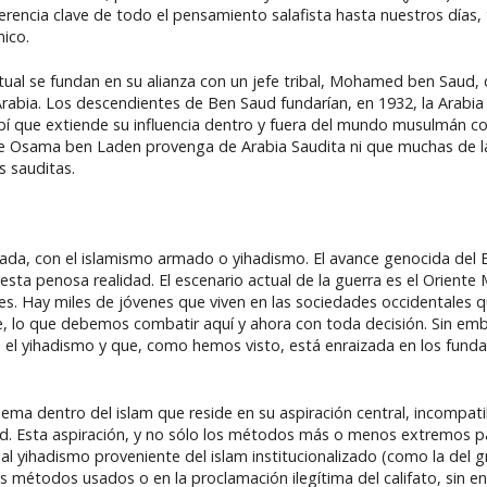
erencia clave de todo el pensamiento salafista hasta nuestros días
mico.
ual se fundan en su alianza con un jefe tribal, Mohamed ben Saud,
 Arabia. Los descendientes de Ben Saud fundarían, en 1932, la Arabi
 que extiende su influencia dentro y fuera del mundo musulmán con
que Osama ben Laden provenga de Arabia Saudita ni que muchas de la
s sauditas.
ada, con el islamismo armado o yihadismo. El avance genocida del E
esta penosa realidad. El escenario actual de la guerra es el Oriente
s. Hay miles de jóvenes que viven en las sociedades occidentales q
te, lo que debemos combatir aquí y ahora con toda decisión. Sin emb
utre el yihadismo y que, como hemos visto, está enraizada en los fu
ema dentro del islam que reside en su aspiración central, incompat
idad. Esta aspiración, y no sólo los métodos más o menos extremos pa
 al yihadismo proveniente del islam institucionalizado (como la del 
os métodos usados o en la proclamación ilegítima del califato, sin en