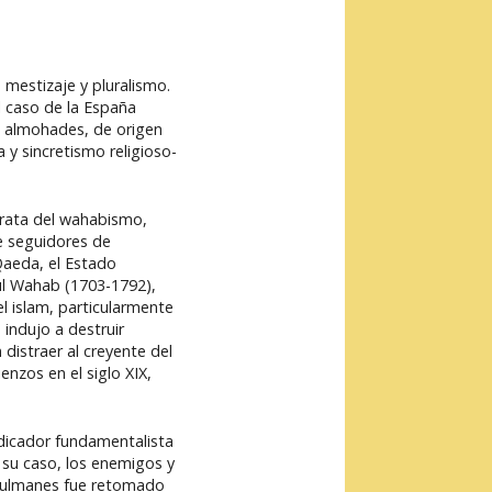
 mestizaje y pluralismo.
l caso de la España
os almohades, de origen
y sincretismo religioso-
 trata del wahabismo,
de seguidores de
Qaeda, el Estado
ul Wahab (1703-1792),
l islam, particularmente
o indujo a destruir
istraer al creyente del
nzos en el siglo XIX,
dicador fundamentalista
su caso, los enemigos y
ulmanes fue retomado