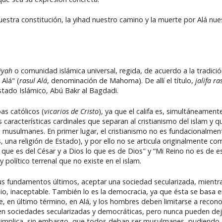
nuestra constitución, la yihad nuestro camino y la muerte por Alá nue
iyah
o comunidad islámica universal, regida, de acuerdo a la tradic
Alá" (
rasul Alá
, denominación de Mahoma). De allí el título,
jalifa ra
stado Islámico, Abú Bakr al Bagdadi.
as católicos (
vicarios de Cristo
), ya que el califa es, simultáneamente,
os características cardinales que separan al cristianismo del islam y qu
musulmanes. En primer lugar, el cristianismo no es fundacionalmente
s, una religión de Estado), y por ello no se articula originalmente co
 que es del César y a Dios lo que es de Dios" y “Mi Reino no es de
y político terrenal que no existe en el islam.
 sus fundamentos últimos, aceptar una sociedad secularizada, mientr
pio, inaceptable. También lo es la democracia, ya que ésta se basa e
, en último término, en Alá, y los hombres deben limitarse a reconoc
n sociedades secularizadas y democráticas, pero nunca pueden dejar 
 implica, sin embargo, que todos deban ser musulmanes, pudiendo ex