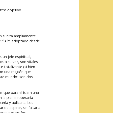
stro objetivo
ión sunita ampliamente
sul Alá
, adoptado desde
 un jefe espiritual,
e, a su vez, son vitales
 totalizante (si bien
mo una religión que
 este mundo” son dos
as que para el islam una
n la plena soberanía
erla y aplicarla. Los
de aspirar, sin faltar a
istir otras fes