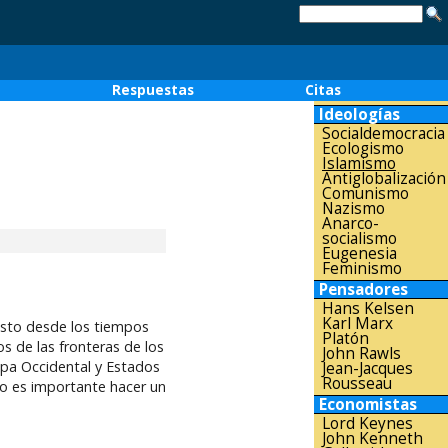
o
Respuestas
Citas
Ideologías
Socialdemocracia
Ecologismo
Islamismo
Antiglobalización
Comunismo
Nazismo
Anarco-
socialismo
Eugenesia
Feminismo
Pensadores
Hans Kelsen
Karl Marx
isto desde los tiempos
Platón
os de las fronteras de los
John Rawls
pa Occidental y Estados
Jean-Jacques
Rousseau
lo es importante hacer un
Economistas
Lord Keynes
John Kenneth