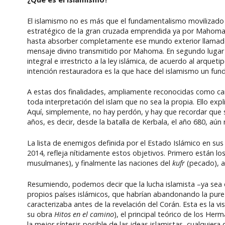
El islamismo no es más que el fundamentalismo movilizado p
estratégico de la gran cruzada emprendida ya por Mahoma, a
hasta absorber completamente ese mundo exterior llamado
mensaje divino transmitido por Mahoma. En segundo lugar 
integral e irrestricto a la ley islámica, de acuerdo al arqueti
intención restauradora es la que hace del islamismo un fun
A estas dos finalidades, ampliamente reconocidas como cara
toda interpretación del islam que no sea la propia. Ello exp
Aquí, simplemente, no hay perdón, y hay que recordar que se 
años, es decir, desde la batalla de Kerbala, el año 680, aú
La lista de enemigos definida por el Estado Islámico en sus 
2014, refleja nítidamente estos objetivos. Primero están lo
musulmanes), y finalmente las naciones del
kufr
(pecado), a
Resumiendo, podemos decir que la lucha islamista –ya sea d
propios países islámicos, que habrían abandonando la pur
caracterizaba antes de la revelación del Corán. Esta es la 
su obra
Hitos en el camino
), el principal teórico de los H
la mejor síntesis posible de las ideas islamistas, cualquiera