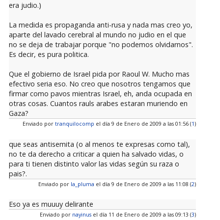
era judio.)
La medida es propaganda anti-rusa y nada mas creo yo,
aparte del lavado cerebral al mundo no judio en el que
no se deja de trabajar porque "no podemos olvidarnos".
Es decir, es pura politica.
Que el gobierno de Israel pida por Raoul W. Mucho mas
efectivo seria eso. No creo que nosotros tengamos que
firmar como pavos mientras Israel, eh, anda ocupada en
otras cosas. Cuantos rauls arabes estaran muriendo en
Gaza?
Enviado por
tranquilocomp
el día 9 de Enero de 2009 a las 01:56 (
1
)
que seas antisemita (o al menos te expresas como tal),
no te da derecho a criticar a quien ha salvado vidas, o
para ti tienen distinto valor las vidas según su raza o
pais?.
Enviado por
la_pluma
el día 9 de Enero de 2009 a las 11:08 (
2
)
Eso ya es muuuy delirante
Enviado por
nayinus
el día 11 de Enero de 2009 a las 09:13 (
3
)