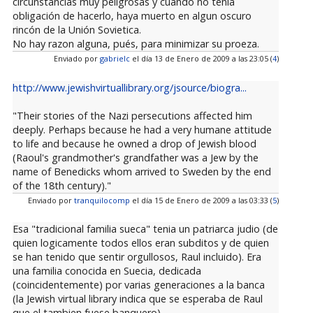
circunstancias muy peligrosas y cuando no tenía
obligación de hacerlo, haya muerto en algun oscuro
rincón de la Unión Sovietica.
No hay razon alguna, pués, para minimizar su proeza.
Enviado por
gabrielc
el día 13 de Enero de 2009 a las 23:05 (
4
)
http://www.jewishvirtuallibrary.org/jsource/biogra...
"Their stories of the Nazi persecutions affected him
deeply. Perhaps because he had a very humane attitude
to life and because he owned a drop of Jewish blood
(Raoul's grandmother's grandfather was a Jew by the
name of Benedicks whom arrived to Sweden by the end
of the 18th century)."
Enviado por
tranquilocomp
el día 15 de Enero de 2009 a las 03:33 (
5
)
Esa "tradicional familia sueca" tenia un patriarca judio (de
quien logicamente todos ellos eran subditos y de quien
se han tenido que sentir orgullosos, Raul incluido). Era
una familia conocida en Suecia, dedicada
(coincidentemente) por varias generaciones a la banca
(la Jewish virtual library indica que se esperaba de Raul
que el tambien fuese banquero).