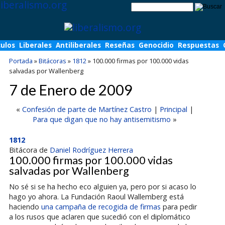
culos
Liberales
Antiliberales
Reseñas
Genocidio
Respuestas
Portada
»
Bitácoras
»
1812
»
100.000 firmas por 100.000 vidas
salvadas por Wallenberg
7 de Enero de 2009
«
Confesión de parte de Martínez Castro
|
Principal
|
Para que digan que no hay antisemitismo
»
1812
Bitácora de
Daniel Rodríguez Herrera
100.000 firmas por 100.000 vidas
salvadas por Wallenberg
No sé si se ha hecho eco alguien ya, pero por si acaso lo
hago yo ahora. La Fundación Raoul Wallemberg está
haciendo
una campaña de recogida de firmas
para pedir
a los rusos que aclaren que sucedió con el diplomático