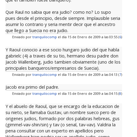
Que Raul no sabia que era judio? como no? Lo supo
pues desde el principio, desde siempre. Implausible seria
asumir lo contrario y seria mentir decir que el ancestro
que llego a Suecia no era judio.
Enviado por
tranquilocomp
el día 15 de Enero de 2009 a las 03:55 (
6
)
Y Raoul conocio a ese socio hungaro judio del que habla
gabrielc (4) a traves de su tio, hermano desu padre don
Jacob Wallenberg, judio tambien obviamente (uno de los
principales banqueros/empresarios de Suecia).
Enviado por
tranquilocomp
el día 15 de Enero de 2009 a las 04:13 (
7
)
Jacob era primo del padre.
Enviado por
tranquilocomp
el día 15 de Enero de 2009 a las 04:15 (
8
)
Y el abuelo de Raoul, que se encargo de la educacion de
su nieto, se llamaba Gustav, un nombre sueco pero de
origenes judios, formado por dos palabras hebreas, gus
(gimmel-vav-shin/sin) y tav (o senal, tav-vav). Valdria la
pena consultar con un experto en apellidos pero
Wallemberg bien podria ser un apellido judio, como