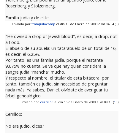
Rosenberg y Stolzenberg.
Familia judia y de elite.
Enviado por
tranquilocomp
el día 15 de Enero de 2009 a las 04:54 (
9
)
"He owned a drop of Jewish blood", es decir, a drop, not
a flood.
El abuelo de su abuela: un tatarabuelo de un total de 16,
es decir, el 6,25%.
Por tanto, es una familia judía, porque el restante
93,75% no cuenta. Se ve que hay quien considera la
sangre judía "mancha" mucho.
Y respecto al nombre, el titular de esta bitácora, por
tanto, también es judío, sin necesidad de preguntar
nada más. Ya sabes, Daniel, olvídate de averiguar tu
árbol genealógico.
Enviado por
cerrillo0
el día 15 de Enero de 2009 a las 09:15 (
10
)
Cerrillo0:
No era judio, dices?