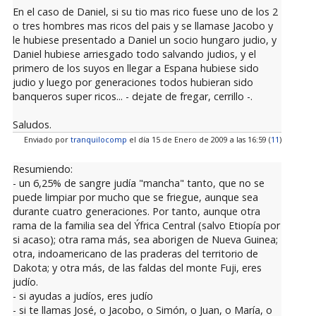
En el caso de Daniel, si su tio mas rico fuese uno de los 2
o tres hombres mas ricos del pais y se llamase Jacobo y
le hubiese presentado a Daniel un socio hungaro judio, y
Daniel hubiese arriesgado todo salvando judios, y el
primero de los suyos en llegar a Espana hubiese sido
judio y luego por generaciones todos hubieran sido
banqueros super ricos... - dejate de fregar, cerrillo -.
Saludos.
Enviado por
tranquilocomp
el día 15 de Enero de 2009 a las 16:59 (
11
)
Resumiendo:
- un 6,25% de sangre judía "mancha" tanto, que no se
puede limpiar por mucho que se friegue, aunque sea
durante cuatro generaciones. Por tanto, aunque otra
rama de la familia sea del Ýfrica Central (salvo Etiopía por
si acaso); otra rama más, sea aborigen de Nueva Guinea;
otra, indoamericano de las praderas del territorio de
Dakota; y otra más, de las faldas del monte Fuji, eres
judío.
- si ayudas a judíos, eres judío
- si te llamas José, o Jacobo, o Simón, o Juan, o María, o