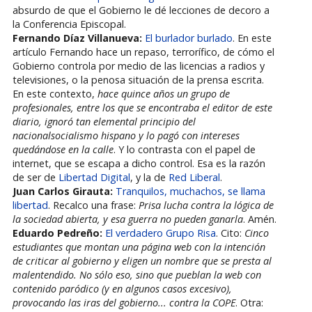
absurdo de que el Gobierno le dé lecciones de decoro a
la Conferencia Episcopal.
Fernando Díaz Villanueva:
El burlador burlado
. En este
artículo Fernando hace un repaso, terrorífico, de cómo el
Gobierno controla por medio de las licencias a radios y
televisiones, o la penosa situación de la prensa escrita.
En este contexto,
hace quince años un grupo de
profesionales, entre los que se encontraba el editor de este
diario, ignoró tan elemental principio del
nacionalsocialismo hispano y lo pagó con intereses
quedándose en la calle
. Y lo contrasta con el papel de
internet, que se escapa a dicho control. Esa es la razón
de ser de
Libertad Digital
, y la de
Red Liberal
.
Juan Carlos Girauta:
Tranquilos, muchachos, se llama
libertad
. Recalco una frase:
Prisa lucha contra la lógica de
la sociedad abierta, y esa guerra no pueden ganarla
. Amén.
Eduardo Pedreño:
El verdadero Grupo Risa
. Cito:
Cinco
estudiantes que montan una página web con la intención
de criticar al gobierno y eligen un nombre que se presta al
malentendido. No sólo eso, sino que pueblan la web con
contenido paródico (y en algunos casos excesivo),
provocando las iras del gobierno... contra la COPE
. Otra: