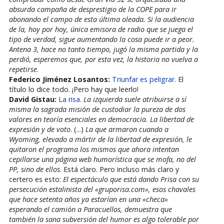
absurda campaña de desprestigio de la COPE para ir
abonando el campo de esta última oleada. Si la audiencia
de la, hoy por hoy, única emisora de radio que se juega el
tipo de verdad, sigue aumentando la cosa puede ir a peor.
Antena 3, hace no tanto tiempo, jugó la misma partida y la
perdió, esperemos que, por esta vez, la historia no vuelva a
repetirse
.
Federico Jiménez Losantos:
Triunfar es peligrar
. El
título lo dice todo. ¡Pero hay que leerlo!
David Gistau:
La risa
.
La izquierda suele atribuirse a sí
misma la sagrada misión de custodiar la pureza de dos
valores en teoría esenciales en democracia. La libertad de
expresión y de voto
. (...)
La que armaron cuando a
Wyoming, elevado a mártir de la libertad de expresión, le
quitaron el programa los mismos que ahora intentan
cepillarse una página web humorística que se mofa, no del
PP, sino de ellos
. Está claro. Pero incluso más claro y
certero es esto:
El espectáculo que está dando Prisa con su
persecución estalinista del «gruporisa.com», esos chavales
que hace setenta años ya estarían en una «checa»
esperando el camión a Paracuellos, demuestra que
también la sana subversión del humor es algo tolerable por