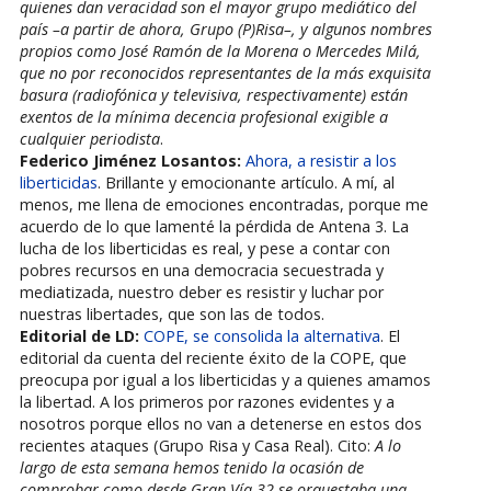
quienes dan veracidad son el mayor grupo mediático del
país –a partir de ahora, Grupo (P)Risa–, y algunos nombres
propios como José Ramón de la Morena o Mercedes Milá,
que no por reconocidos representantes de la más exquisita
basura (radiofónica y televisiva, respectivamente) están
exentos de la mínima decencia profesional exigible a
cualquier periodista
.
Federico Jiménez Losantos:
Ahora, a resistir a los
liberticidas
. Brillante y emocionante artículo. A mí, al
menos, me llena de emociones encontradas, porque me
acuerdo de lo que lamenté la pérdida de Antena 3. La
lucha de los liberticidas es real, y pese a contar con
pobres recursos en una democracia secuestrada y
mediatizada, nuestro deber es resistir y luchar por
nuestras libertades, que son las de todos.
Editorial de LD:
COPE, se consolida la alternativa
. El
editorial da cuenta del reciente éxito de la COPE, que
preocupa por igual a los liberticidas y a quienes amamos
la libertad. A los primeros por razones evidentes y a
nosotros porque ellos no van a detenerse en estos dos
recientes ataques (Grupo Risa y Casa Real). Cito:
A lo
largo de esta semana hemos tenido la ocasión de
comprobar como desde Gran Vía 32 se orquestaba una