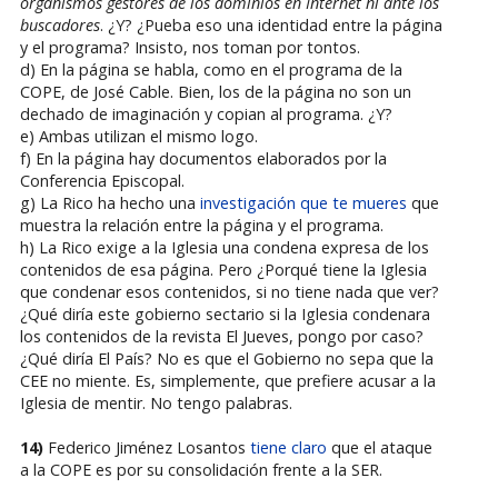
organismos gestores de los dominios en Internet ni ante los
buscadores
. ¿Y? ¿Pueba eso una identidad entre la página
y el programa? Insisto, nos toman por tontos.
d) En la página se habla, como en el programa de la
COPE, de José Cable. Bien, los de la página no son un
dechado de imaginación y copian al programa. ¿Y?
e) Ambas utilizan el mismo logo.
f) En la página hay documentos elaborados por la
Conferencia Episcopal.
g) La Rico ha hecho una
investigación que te mueres
que
muestra la relación entre la página y el programa.
h) La Rico exige a la Iglesia una condena expresa de los
contenidos de esa página. Pero ¿Porqué tiene la Iglesia
que condenar esos contenidos, si no tiene nada que ver?
¿Qué diría este gobierno sectario si la Iglesia condenara
los contenidos de la revista El Jueves, pongo por caso?
¿Qué diría El País? No es que el Gobierno no sepa que la
CEE no miente. Es, simplemente, que prefiere acusar a la
Iglesia de mentir. No tengo palabras.
14)
Federico Jiménez Losantos
tiene claro
que el ataque
a la COPE es por su consolidación frente a la SER.