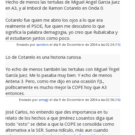
Hecho de menos las tertulias de Miguel Angel Garcia Juez
en A3, y al Imbecil de Ramon Cotarelo en Onda 0.
Cotarelo fue quien me abrio los ojos a lo que era
realmente el PSOE, fue quien me descubrio lo que
significa la palabra demagogia, yo creo que Rubalcaba y
el estudiaron juntos como poco.
Enviado por
sanders
el día 9 de Diciembre de 2004 a las 02:24 (
15
)
Lo de Cotarelo es una historia curiosa.
Yo echo de menos también las tertulias con Miguel Ýngel
García Juez. Me lo pasaba muy bien. Y echo de menos
Antena 3. Pero, como me dijo en una ocasión FJL,
políticamente es mucho mejor la COPE hoy que A3
entonces.
Enviado por
amagi
el día 9 de Diciembre de 2004 a las 02:56 (
16
)
José Carlos, no entiendo que des importancia en tu
relato de los hechos a que Jiménez Losantos diga que
todo "esto" se debe a que la COPE se consolida como
alternativa a la SER. Suena ridículo, más aun cuando