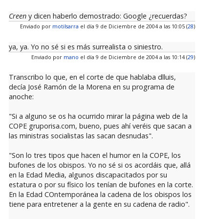
Creen
y dicen haberlo demostrado: Google ¿recuerdas?
Enviado por
motilsarra
el día 9 de Diciembre de 2004 a las 10:05 (
28
)
ya, ya. Yo no sé si es más surrealista o siniestro.
Enviado por
mano
el día 9 de Diciembre de 2004 a las 10:14 (
29
)
Transcribo lo que, en el corte de que hablaba dlluis,
decía José Ramón de la Morena en su programa de
anoche:
"Si a alguno se os ha ocurrido mirar la página web de la
COPE gruporisa.com, bueno, pues ahí veréis que sacan a
las ministras socialistas las sacan desnudas".
"Son lo tres tipos que hacen el humor en la COPE, los
bufones de los obispos. Yo no sé si os acordáis que, allá
en la Edad Media, algunos discapacitados por su
estatura o por su físico los tenían de bufones en la corte.
En la Edad COntemporánea la cadena de los obispos los
tiene para entretener a la gente en su cadena de radio".