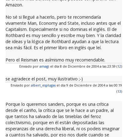
Amazon.
No sé si llegué a hacerlo, pero te recomendaría
vivamente Man, Economy and State, incluso antes que el
Capitalism. Especialmente si no dominas el inglés. El de
Rothbard es muy sencillo y escribe muy bien. Y la claridad
de ideas y la lógica de Rothbard ayudan a que la lectura
sea más fácil. Es el primer libro en inglés que leí.
Pero el Reisman es asímismo muy recomendable.
Enviado por
amagi
el día 8 de Diciembre de 2004 a las 23:59 (
12
)
se agradece el post, muy ilustrativo ;-)
Enviado por
albert_esplugas
el día 9 de Diciembre de 2004 a las 00:19
(
13
)
Porque lo queremos sanders, porque es una crítica
desde el cariño, la crítica que se le hace a un padre, al
que tantos ha salvado de las tinieblas del feroz
colectivismo, porque en él están depositadas las
esperanzas de una derecha liberal, ni os podeis imaginar
a cuantos ha salvado, por eso nos duele cuando se