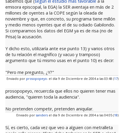
sabemos que (
según el estudio más favorable
a la
emisora episcopal, la EGA) la SER aventaja en más de 2
millones de oyentes a la COPE según la oleada de
noviembre y que, en concreto, su programa tiene millón
y medio menos oyentes que el de su odiado Gabilondo.
Si comparamos los datos del EGM ya es de risa (no de
Prisa) la acusación.
Y dicho esto, utilizaría ante ese punto 13) y varios otros
de tu relación el magnífico (y vacuo y tramposo)
argumento que tú mismo usas en el punto 10) es decir:
"Pero me pregunto, ¿Y?"
Enviado por
prosopopeyo-
el día 9 de Diciembre de 2004 a las 03:48 (
17
)
prosopopeyo, recuercda que ellos no quieren tener mas
audiencia, "quieren toda la audiencia".
No pretenden competir, pretenden aniquilar.
Enviado por
sanders
el día 9 de Diciembre de 2004 a las 04:05 (
18
)
Sí, es cierto, cada vez que veo a alguien con metralleta