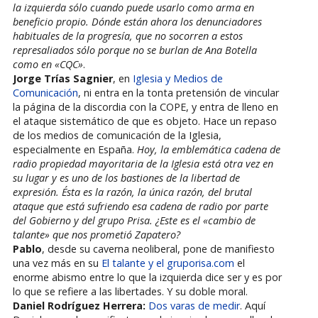
la izquierda sólo cuando puede usarlo como arma en
beneficio propio. Dónde están ahora los denunciadores
habituales de la progresía, que no socorren a estos
represaliados sólo porque no se burlan de Ana Botella
como en «CQC»
.
Jorge Trías Sagnier
, en
Iglesia y Medios de
Comunicación
, ni entra en la tonta pretensión de vincular
la página de la discordia con la COPE, y entra de lleno en
el ataque sistemático de que es objeto. Hace un repaso
de los medios de comunicación de la Iglesia,
especialmente en España.
Hoy, la emblemática cadena de
radio propiedad mayoritaria de la Iglesia está otra vez en
su lugar y es uno de los bastiones de la libertad de
expresión. Ésta es la razón, la única razón, del brutal
ataque que está sufriendo esa cadena de radio por parte
del Gobierno y del grupo Prisa. ¿Este es el «cambio de
talante» que nos prometió Zapatero?
Pablo
, desde su caverna neoliberal, pone de manifiesto
una vez más en su
El talante y el gruporisa.com
el
enorme abismo entre lo que la izquierda dice ser y es por
lo que se refiere a las libertades. Y su doble moral.
Daniel Rodríguez Herrera:
Dos varas de medir
. Aquí