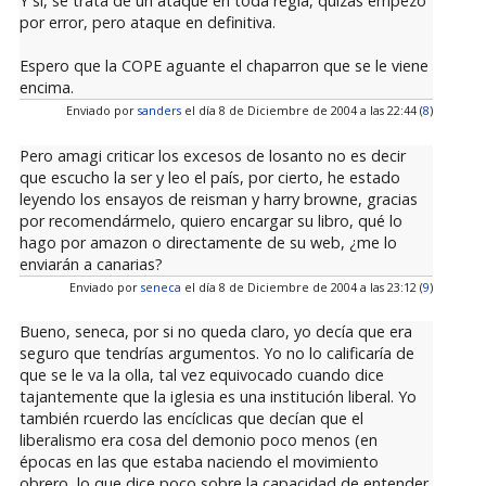
Y si, se trata de un ataque en toda regla, quizas empezo
por error, pero ataque en definitiva.
Espero que la COPE aguante el chaparron que se le viene
encima.
Enviado por
sanders
el día 8 de Diciembre de 2004 a las 22:44 (
8
)
Pero amagi criticar los excesos de losanto no es decir
que escucho la ser y leo el país, por cierto, he estado
leyendo los ensayos de reisman y harry browne, gracias
por recomendármelo, quiero encargar su libro, qué lo
hago por amazon o directamente de su web, ¿me lo
enviarán a canarias?
Enviado por
seneca
el día 8 de Diciembre de 2004 a las 23:12 (
9
)
Bueno, seneca, por si no queda claro, yo decía que era
seguro que tendrías argumentos. Yo no lo calificaría de
que se le va la olla, tal vez equivocado cuando dice
tajantemente que la iglesia es una institución liberal. Yo
también rcuerdo las encíclicas que decían que el
liberalismo era cosa del demonio poco menos (en
épocas en las que estaba naciendo el movimiento
obrero, lo que dice poco sobre la capacidad de entender