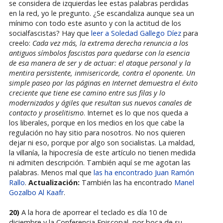
se considera de izquierdas lee estas palabras perdidas
en la red, yo le pregunto. ¿Se escandaliza aunque sea un
mínimo con todo este asunto y con la actitud de los
socialfascistas? Hay que
leer a Soledad Gallego Díez
para
creelo:
Cada vez más, la extrema derecha renuncia a los
antiguos símbolos fascistas para quedarse con la esencia
de esa manera de ser y de actuar: el ataque personal y la
mentira persistente, inmisericorde, contra el oponente. Un
simple paseo por las páginas en Internet demuestra el éxito
creciente que tiene ese camino entre sus filas y lo
modernizados y ágiles que resultan sus nuevos canales de
contacto y proselitismo
. Internet es lo que nos queda a
los liberales, porque en los medios en los que cabe la
regulación no hay sitio para nosotros. No nos quieren
dejar ni eso, porque por algo son socialistas. La maldad,
la villanía, la hipocresía de este artículo no tienen medida
ni admiten descripción. También aquí se me agotan las
palabras. Menos mal que
las ha encontrado Juan Ramón
Rallo
.
Actualización:
También las ha encontrado
Manel
Gozalbo Al Kaafr
.
20)
A la hora de aporrear el teclado es día 10 de
diciembre y la Conferencia Episcopal, por boca de su