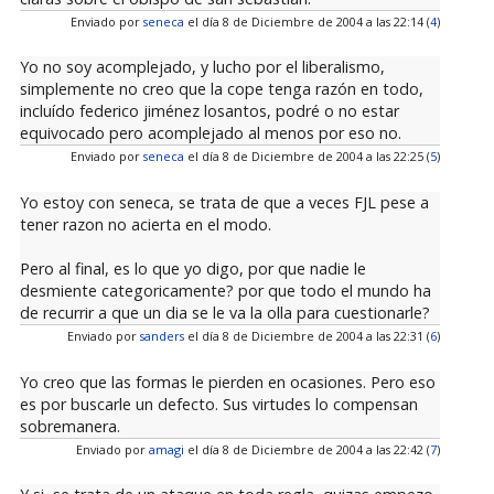
Enviado por
seneca
el día 8 de Diciembre de 2004 a las 22:14 (
4
)
Yo no soy acomplejado, y lucho por el liberalismo,
simplemente no creo que la cope tenga razón en todo,
incluído federico jiménez losantos, podré o no estar
equivocado pero acomplejado al menos por eso no.
Enviado por
seneca
el día 8 de Diciembre de 2004 a las 22:25 (
5
)
Yo estoy con seneca, se trata de que a veces FJL pese a
tener razon no acierta en el modo.
Pero al final, es lo que yo digo, por que nadie le
desmiente categoricamente? por que todo el mundo ha
de recurrir a que un dia se le va la olla para cuestionarle?
Enviado por
sanders
el día 8 de Diciembre de 2004 a las 22:31 (
6
)
Yo creo que las formas le pierden en ocasiones. Pero eso
es por buscarle un defecto. Sus virtudes lo compensan
sobremanera.
Enviado por
amagi
el día 8 de Diciembre de 2004 a las 22:42 (
7
)