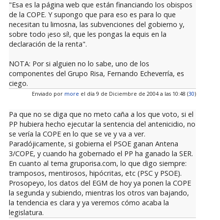
"Esa es la página web que están financiando los obispos
de la COPE. Y supongo que para eso es para lo que
necesitan tu limosna, las subvenciones del gobierno y,
sobre todo ¡eso sí!, que les pongas la equis en la
declaración de la renta".
NOTA: Por si alguien no lo sabe, uno de los
componentes del Grupo Risa, Fernando Echeverría, es
ciego.
Enviado por
more
el día 9 de Diciembre de 2004 a las 10:48 (
30
)
Pa que no se diga que no meto caña a los que voto, si el
PP hubiera hecho ejecutar la sentencia del antenicidio, no
se vería la COPE en lo que se ve y va a ver.
Paradójicamente, si gobierna el PSOE ganan Antena
3/COPE, y cuando ha gobernado el PP ha ganado la SER.
En cuanto al tema gruporisa.com, lo que digo siempre:
tramposos, mentirosos, hipócritas, etc (PSC y PSOE).
Prosopeyo, los datos del EGM de hoy ya ponen la COPE
la segunda y subiendo, mientras los otros van bajando,
la tendencia es clara y ya veremos cómo acaba la
legislatura.