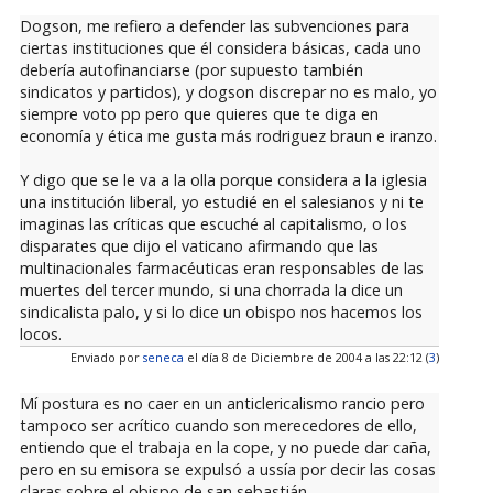
Dogson, me refiero a defender las subvenciones para
ciertas instituciones que él considera básicas, cada uno
debería autofinanciarse (por supuesto también
sindicatos y partidos), y dogson discrepar no es malo, yo
siempre voto pp pero que quieres que te diga en
economía y ética me gusta más rodriguez braun e iranzo.
Y digo que se le va a la olla porque considera a la iglesia
una institución liberal, yo estudié en el salesianos y ni te
imaginas las críticas que escuché al capitalismo, o los
disparates que dijo el vaticano afirmando que las
multinacionales farmacéuticas eran responsables de las
muertes del tercer mundo, si una chorrada la dice un
sindicalista palo, y si lo dice un obispo nos hacemos los
locos.
Enviado por
seneca
el día 8 de Diciembre de 2004 a las 22:12 (
3
)
Mí postura es no caer en un anticlericalismo rancio pero
tampoco ser acrítico cuando son merecedores de ello,
entiendo que el trabaja en la cope, y no puede dar caña,
pero en su emisora se expulsó a ussía por decir las cosas
claras sobre el obispo de san sebastián.