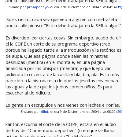
por la calle pienso: "Este debe trabajar en la SER o algo".
Enviado por
prosopopeyo-
el día 9 de Diciembre de 2004 a las 04:14 (
19
)
'Sí, es cierto, cada vez que veo a alguien con metralleta
por la calle pienso: "Este debe trabajar en la SER o algo".'
Es divertido leer ciertas cosas. Sin embargo, acabo de oír
el la COPE un corte de su programa deportivo (creo,
porque he llegado tarde a la introducción) y la retórica es
de aúpa. Que esa página donde salen las ministras
desnudas (mentira) en el montaje, en una página
financiada por los obispos (mentira) y que luego van
pidiendo la cricecita de la casilla y bla, bla, bla. Es lo más
parecido a la historia esa de que los jesuítas envenenan
las aguas y la de que los judíos comen niños. Es para
escuchar al tío ridículo.
Es gente sin escrúpulos y nos vienes con leches e ironías.
Enviado por
dlluis
el día 9 de Diciembre de 2004 a las 08:00 (
20
)
kantor, escucha el corte de la COPE, estará en el audio
de hoy del "Comentario deportivo" (creo que se llama
así, no lo suelo descargar) de "La Mañana".