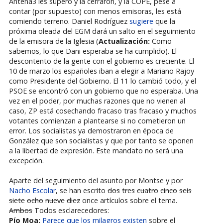
Antena3 les superó y la cerraron, y la COPE, pese a
contar (por supuesto) con menos emisoras, les está
comiendo terreno. Daniel Rodríguez
sugiere
que la
próxima oleada del EGM dará un salto en el seguimiento
de la emisora de la Iglesia (
Actualización:
Como
sabemos, lo que Dani esperaba se ha cumplido). El
descontento de la gente con el gobierno es creciente. El
10 de marzo los españoles iban a elegir a Mariano Rajoy
como Presidente del Gobierno. El 11 lo cambió todo, y el
PSOE se encontró con un gobierno que no esperaba. Una
vez en el poder, por muchas razones que no vienen al
caso, ZP está cosechando fracaso tras fracaso y muchos
votantes comienzan a plantearse si no cometieron un
error. Los socialistas ya demostraron en época de
González que son socialistas y que por tanto se oponen
a la libertad de expresión. Este mandato no será una
excepción.
Aparte del seguimiento del asunto por Montse y por
Nacho Escolar
, se han escrito
dos
tres
cuatro
cinco
seis
siete
ocho
nueve
diez
once artículos sobre el tema.
Ambos
Todos esclarecedores:
Pío Moa:
Parece que los milagros existen
sobre el