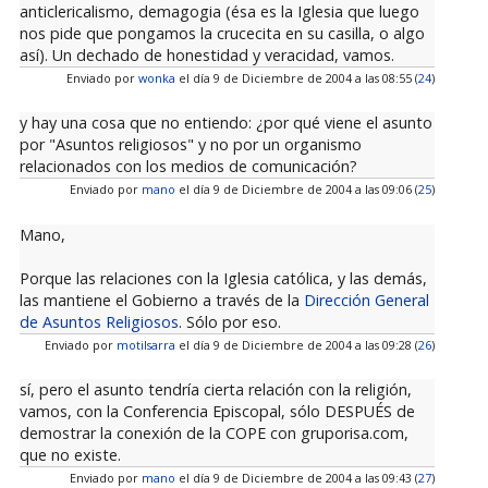
anticlericalismo, demagogia (ésa es la Iglesia que luego
nos pide que pongamos la crucecita en su casilla, o algo
así). Un dechado de honestidad y veracidad, vamos.
Enviado por
wonka
el día 9 de Diciembre de 2004 a las 08:55 (
24
)
y hay una cosa que no entiendo: ¿por qué viene el asunto
por "Asuntos religiosos" y no por un organismo
relacionados con los medios de comunicación?
Enviado por
mano
el día 9 de Diciembre de 2004 a las 09:06 (
25
)
Mano,
Porque las relaciones con la Iglesia católica, y las demás,
las mantiene el Gobierno a través de la
Dirección General
de Asuntos Religiosos
. Sólo por eso.
Enviado por
motilsarra
el día 9 de Diciembre de 2004 a las 09:28 (
26
)
sí, pero el asunto tendría cierta relación con la religión,
vamos, con la Conferencia Episcopal, sólo DESPUÉS de
demostrar la conexión de la COPE con gruporisa.com,
que no existe.
Enviado por
mano
el día 9 de Diciembre de 2004 a las 09:43 (
27
)