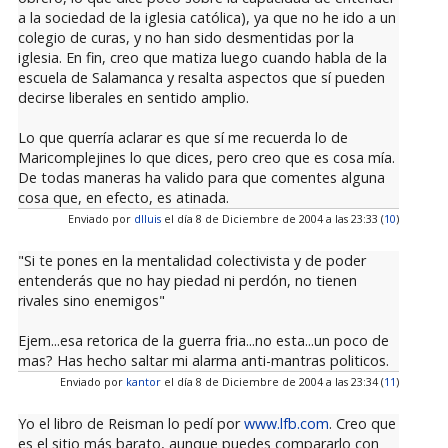
a la sociedad de la iglesia católica), ya que no he ido a un
colegio de curas, y no han sido desmentidas por la
iglesia. En fin, creo que matiza luego cuando habla de la
escuela de Salamanca y resalta aspectos que sí pueden
decirse liberales en sentido amplio.
Lo que querría aclarar es que sí me recuerda lo de
Maricomplejines lo que dices, pero creo que es cosa mía.
De todas maneras ha valido para que comentes alguna
cosa que, en efecto, es atinada.
Enviado por
dlluis
el día 8 de Diciembre de 2004 a las 23:33 (
10
)
"Si te pones en la mentalidad colectivista y de poder
entenderás que no hay piedad ni perdón, no tienen
rivales sino enemigos"
Ejem...esa retorica de la guerra fria...no esta...un poco de
mas? Has hecho saltar mi alarma anti-mantras politicos.
Enviado por
kantor
el día 8 de Diciembre de 2004 a las 23:34 (
11
)
Yo el libro de Reisman lo pedí por
www.lfb.com
. Creo que
es el sitio más barato, aunque puedes compararlo con