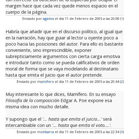
margen hace que cada vez quede menos espacio en el
cuerpo de la página.
Enviado por
agados
el día 11 de Febrero de 2005 a las 20:08 (
1
)
Habría que añadir que en el discurso político, al igual que
en la narración, hay que guiar al lector u oyente poco a
poco hacia las posiciones del autor. Para ello es bastante
conveniente, sino imprescindible, exponer
subrepticiamente argumentos con cierta carga emotiva
e introducir tanto como se pueda calificativos de orden
moral de forma que se vaya modelando al destinatario
hasta que emita el juicio que el autor pretende.
Enviado por
mamífero
el día 11 de Febrero de 2005 a las 20:44 (
2
)
Muy interesante lo que dices, Mamífero. En su ensayo
Filosofía de la composición
Edgar A. Poe expone esa
misma idea con mucho detalle.
Y supongo que el
'... hasta que emita el juicio...'
será
intercambiable con un
'... hasta que emita el voto....'.
Enviado por
motilsarra
el día 11 de Febrero de 2005 a las 22:34 (
3
)