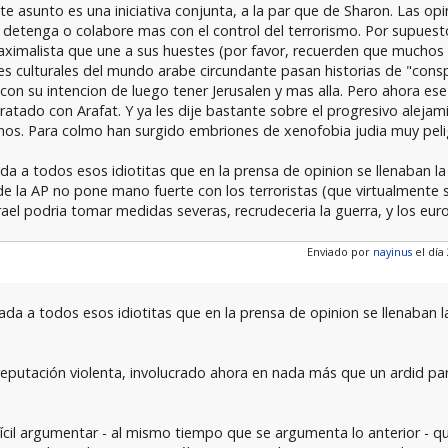
te asunto es una iniciativa conjunta, a la par que de Sharon. Las opi
na detenga o colabore mas con el control del terrorismo. Por supuest
maximalista que une a sus huestes (por favor, recuerden que muchos
ales culturales del mundo arabe circundante pasan historias de "cons
 con su intencion de luego tener Jerusalen y mas alla. Pero ahora ese
tratado con Arafat. Y ya les dije bastante sobre el progresivo alej
renos. Para colmo han surgido embriones de xenofobia judia muy pe
a a todos esos idiotitas que en la prensa de opinion se llenaban l
er de la AP no pone mano fuerte con los terroristas (que virtualmente
rael podria tomar medidas severas, recrudeceria la guerra, y los eu
Enviado por
nayinus
el día 
a a todos esos idiotitas que en la prensa de opinion se llenaban l
reputación violenta, involucrado ahora en nada más que un ardid par
ifícil argumentar - al mismo tiempo que se argumenta lo anterior - 