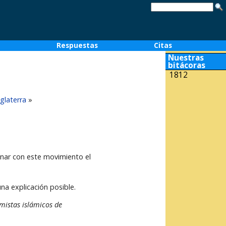
o
Respuestas
Citas
Nuestras
bitácoras
1812
nglaterra
»
onar con este movimiento el
a explicación posible.
emistas islámicos de