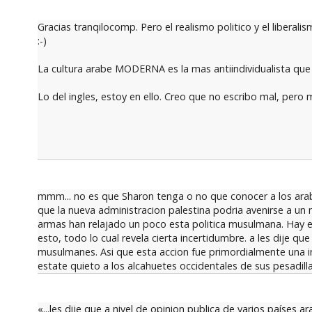
Gracias tranqilocomp. Pero el realismo politico y el liberali
:-)
La cultura arabe MODERNA es la mas antiindividualista que e
Lo del ingles, estoy en ello. Creo que no escribo mal, pero
mmm... no es que Sharon tenga o no que conocer a los arab
que la nueva administracion palestina podria avenirse a un 
armas han relajado un poco esta politica musulmana. Hay e
esto, todo lo cual revela cierta incertidumbre. a les dije qu
musulmanes. Asi que esta accion fue primordialmente una inic
estate quieto a los alcahuetes occidentales de sus pesadilla
«...les dije que a nivel de opinion publica de varios países