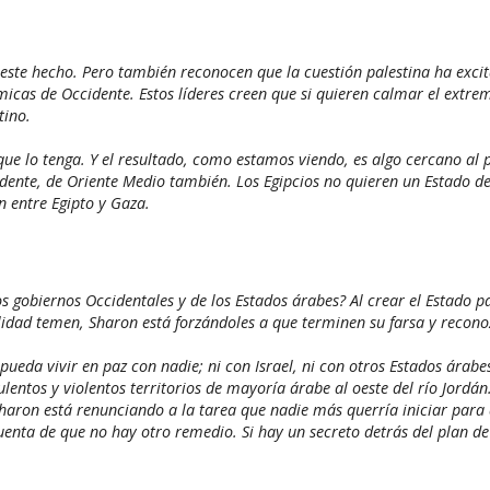
este hecho. Pero también reconocen que la cuestión palestina ha excit
micas de Occidente. Estos líderes creen que si quieren calmar el extr
tino.
ue lo tenga. Y el resultado, como estamos viendo, es algo cercano al 
cidente, de Oriente Medio también. Los Egipcios no quieren un Estado
n entre Egipto y Gaza.
s gobiernos Occidentales y de los Estados árabes? Al crear el Estado p
lidad temen, Sharon está forzándoles a que terminen su farsa y recono
pueda vivir en paz con nadie; ni con Israel, ni con otros Estados árabe
entos y violentos territorios de mayoría árabe al oeste del río Jordán.
haron está renunciando a la tarea que nadie más querría iniciar para 
uenta de que no hay otro remedio. Si hay un secreto detrás del plan de