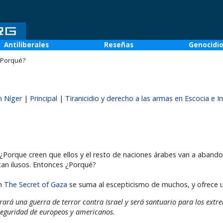
Antiliberales
Reseñas
Genocidi
 ¿Porqué?
n Níger
|
Principal
|
Tiranicidio y derecho a las armas en Escocia e I
 ¿Porque creen que ellos y el resto de naciones árabes van a aband
 tan ilusos. Entonces ¿Porqué?
En
The Secret of Gaza
se suma al escepticismo de muchos, y ofrece un
brará una guerra de terror contra Israel y será santuario para los extr
seguridad de europeos y americanos.