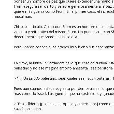
por ser un hombre de paz que quiere extender una mano ami
Frum asegura ser cierto y se abre generosamente a la paz po
quiere más guerra como Frum. En el primer caso, el incrédu
musulmán.
Chistoso artículo. Opino que Frum es un hombre desorienta
violenta y reiterativa del mismo Frum. No puede virar con 
directamente que Sharon es un idiota.
Pero Sharon conoce a los árabes muy bien y sus esperanzas 
La clave, la única, la verdadera es lo que está en cursiva:
Est
palestino y no ese magma amorfo anestatal, esa pepitoria po
> '[...] Un
Estado
palestino, sean cuales sean sus fronteras, lib
Pues aun cuando así fuere, y está por demostrarse, lo que d
más cómodo Israel. Las guerras que ha sostenido, y ganado,
> 'Estos líderes [políticos, europeos y americanos] creen q
Estado
palestino.'