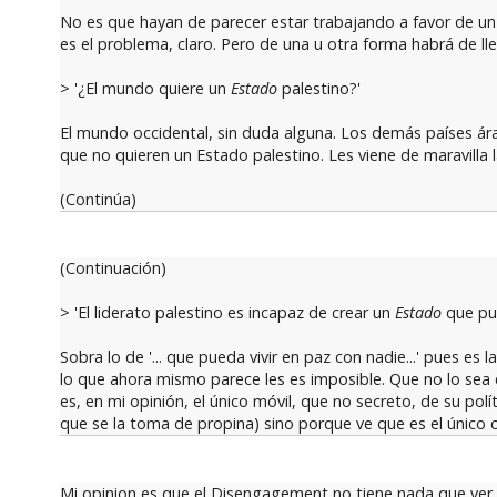
No es que hayan de parecer estar trabajando a favor de un
es el problema, claro. Pero de una u otra forma habrá de lleg
> '¿El mundo quiere un
Estado
palestino?'
El mundo occidental, sin duda alguna. Los demás países ára
que no quieren un Estado palestino. Les viene de maravilla 
(Continúa)
(Continuación)
> 'El liderato palestino es incapaz de crear un
Estado
que pue
Sobra lo de '... que pueda vivir en paz con nadie...' pues es
lo que ahora mismo parece les es imposible. Que no lo sea es
es, en mi opinión, el único móvil, que no secreto, de su polí
que se la toma de propina) sino porque ve que es el único c
Mi opinion es que el Disengagement no tiene nada que ver 