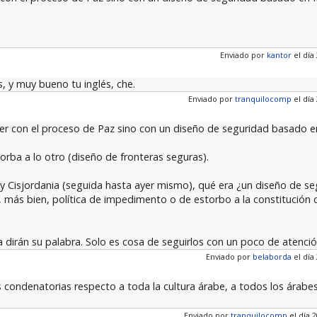
Enviado por
kantor
el día 
s, y muy bueno tu inglés, che.
Enviado por
tranquilocomp
el día 
r con el proceso de Paz sino con un diseño de seguridad basado en 
orba a lo otro (diseño de fronteras seguras).
za y Cisjordania (seguida hasta ayer mismo), qué era ¿un diseño de 
ra, más bien, política de impedimento o de estorbo a la constitució
 dirán su palabra. Solo es cosa de seguirlos con un poco de atenció
Enviado por
belaborda
el día 
condenatorias respecto a toda la cultura árabe, a todos los árabes,
Enviado por
tranquilocomp
el día 2