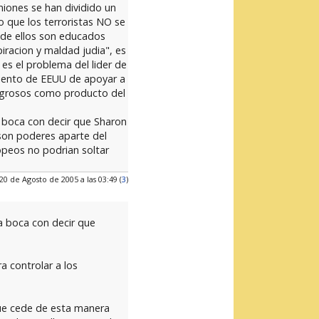
niones se han dividido un
o que los terroristas NO se
 de ellos son educados
piracion y maldad judia", es
 es el problema del lider de
amiento de EEUU de apoyar a
ligrosos como producto del
a boca con decir que Sharon
 son poderes aparte del
ropeos no podrian soltar
20 de Agosto de 2005 a las 03:49 (
3
)
a boca con decir que
a controlar a los
que cede de esta manera