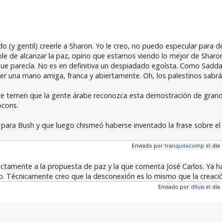
 (y gentil) creerle a Sharon. Yo le creo, no puedo especular para d
noble de alcanzar la paz, opino que estamos viendo lo mejor de Shar
que parecía. No es en definitiva un despiadado egoísta. Como Saddat
er una mano amiga, franca y abiertamente. Oh, los palestinos sabr
e temen que la gente árabe reconozca esta demostración de grande
ocons.
para Bush y que luego chismeó haberse inventado la frase sobre el 
Enviado por
tranquilocomp
el día 
tamente a la propuesta de paz y la que comenta José Carlos. Ya hast
ro. Técnicamente creo que la desconexión es lo mismo que la creaci
Enviado por
dlluis
el día 