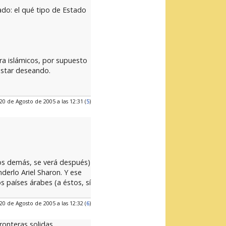
ado: el qué tipo de Estado
ra islámicos, por supuesto
 estar deseando.
20 de Agosto de 2005 a las 12:31 (
5
)
 los demás, se verá después)
derlo Ariel Sharon. Y ese
s países árabes (a éstos, sí
20 de Agosto de 2005 a las 12:32 (
6
)
onteras solidas.