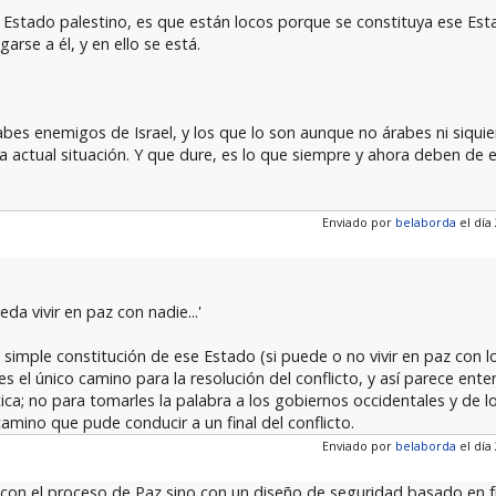
 Estado palestino, es que están locos porque se constituya ese Est
arse a él, y en ello se está.
bes enemigos de Israel, y los que lo son aunque no árabes ni siquie
la actual situación. Y que dure, es lo que siempre y ahora deben de
Enviado por
belaborda
el día 
da vivir en paz con nadie...'
 la simple constitución de ese Estado (si puede o no vivir en paz con
 el único camino para la resolución del conflicto, y así parece enten
tica; no para tomarles la palabra a los gobiernos occidentales y de lo
amino que pude conducir a un final del conflicto.
Enviado por
belaborda
el día 
con el proceso de Paz sino con un diseño de seguridad basado en fr