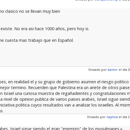
smo clasico no se llevan muy bien
xiste. No era asi hace 1000 años, pero hoy si.
 me cuesta mas trabajo que en Español.
Enviado por
kantor
el día 2
es, en realidad el y su grupo de gobierno asumen el riesgo politic
mejor termino. Recuerden que Palestina era un ariete de otros paise
n Israel una curiosa muestra de regañadientes y congratulaciones 
e a nivel de opinion publica de varios paises arabes, Israel sigue sie
iativa politica cuyos resultados van a analizar los israelíes. Al mi
s.
Enviado por
nayinus
el día 2
 arabes, Israel sigue siendo el gran "enemigo" de los musulmanes.»