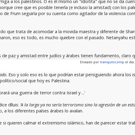
ga a los palestinos. O es él mismo un "idiotita" que no se da cuen
rque cree que es posible tenerla (e incluso la amistad) con los pale
lo de Frum seguiría por su cuenta como agitador de la violencia co
do que trata de acomodar a la movida maestra y diferente de Sharo
Sharon, eso es todo, es mucho quiebre con el pasado. Netanyahu est
de paz y amistad entre judíos y árabes tienen fundamento, claro qu
Enviado por
tranquilocomp
el día 
ado
. Eso y solo eso es lo que podrían estar persiguiendo ahora los i
lítico/social que hoy es Palestina.
rará una guerra de terror contra Israel y ...'
ice dlluis:
’A la larga ya no sería terrorismo sino la agresión de un est
 a los diferentes países árabes lo avalan.
ue si quieren calmar el extremismo islámico, han de parecer estar tr