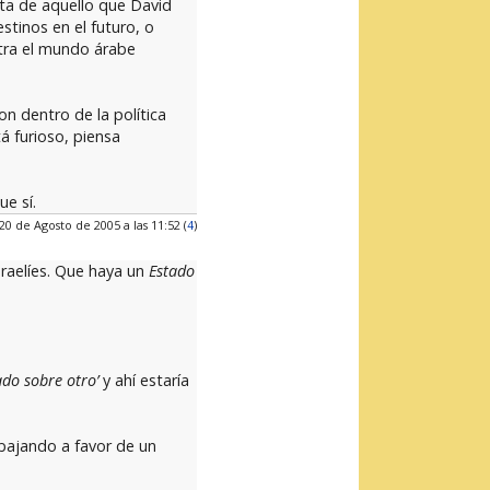
ta de aquello que David
stinos en el futuro, o
ntra el mundo árabe
n dentro de la política
á furioso, piensa
e sí.
20 de Agosto de 2005 a las 11:52 (
4
)
sraelíes. Que haya un
Estado
ado sobre otro’
y ahí estaría
abajando a favor de un