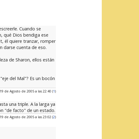
escreerle. Cuando se
on, qué Dios bendiga ese
, él quiere tranzar, romper
án darse cuenta de eso.
za de Sharon, ellos están
"eje del Mal"? Es un bocón
19 de Agosto de 2005 a las 22:40 (
1
)
a una triple. A la larga ya
ón "de facto" de un estado.
19 de Agosto de 2005 a las 23:02 (
2
)