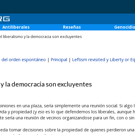
Antiliberales
Reseñas
Genocidi
 el liberalismo y la democracia son excluyentes
gen del orden espontáneo
|
Principal
|
Leftism revisited y Liberty or Eq
o y la democracia son excluyentes
niones en una plaza, sería simplemente una reunión social. Si algo l
vida y propiedad (y
eso
es lo que defendemos los liberales, aunque 
sería una reunión de vecinos organizandose para un fin, con o sin 
pueda tomar decisiones sobre la propiedad de quienes perdieron una