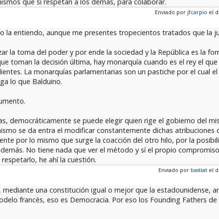
anismos que sí respetan a los demás, para colaborar.
Enviado por
jfcarpio
el d
no la entiendo, aunque me presentes tropecientos tratados que la ju
ar la toma del poder y por ende la sociedad y la República es la f
e toman la decisión última, hay monarquía cuando es el rey el que 
ientes. La monarquías parlamentarias son un pastiche por el cual e
ga lo que Balduino.
gumento.
as, democráticamente se puede elegir quien rige el gobierno del mi
mismo se da entra el modificar constantemente dichas atribuciones o 
e por lo mismo que surge la coacción del otro hilo, por la posibi
s demás. No tiene nada que ver el método y sí el propio compromis
respetarlo, he ahí la cuestión.
Enviado por
bastiat
el d
, mediante una constitución igual o mejor que la estadounidense, ar
odelo francés, eso es Democracia. Por eso los Founding Fathers de