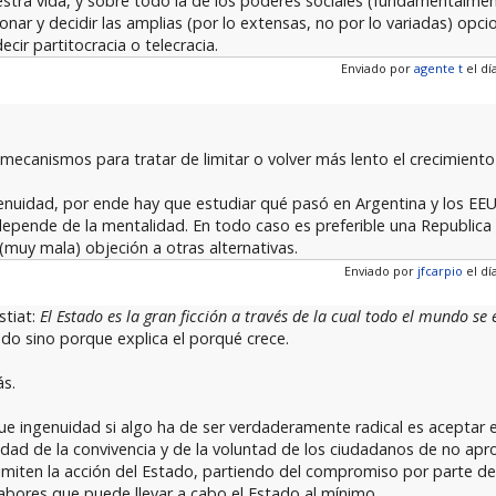
tra vida, y sobre todo la de los poderes sociales (fundamentalment
onar y decidir las amplias (por lo extensas, no por lo variadas) opc
r partitocracia o telecracia.
Enviado por
agente t
el día
 mecanismos para tratar de limitar o volver más lento el crecimiento
nuidad, por ende hay que estudiar qué pasó en Argentina y los EE
 depende de la mentalidad. En todo caso es preferible una Republic
(muy mala) objeción a otras alternativas.
Enviado por
jfcarpio
el día
stiat:
El Estado es la gran ficción a través de la cual todo el mundo se 
ado sino porque explica el porqué crece.
ás.
e ingenuidad si algo ha de ser verdaderamente radical es aceptar 
icidad de la convivencia y de la voluntad de los ciudadanos de no apr
miten la acción del Estado, partiendo del compromiso por parte de
s labores que puede llevar a cabo el Estado al mínimo.