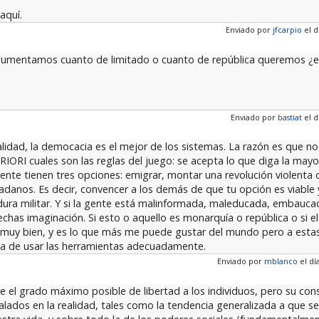
aquí.
Enviado por
jfcarpio
el d
rgumentamos cuanto de limitado o cuanto de república queremos ¿
Enviado por
bastiat
el d
alidad, la democacia es el mejor de los sistemas. La razón es que no
RI cuales son las reglas del juego: se acepta lo que diga la mayorí
ente tienen tres opciones: emigrar, montar una revolución violenta o
adanos. Es decir, convencer a los demás de que tu opción es viable
adura militar. Y si la gente está malinformada, maleducada, embauca
echas imaginación. Si esto o aquello es monarquía o república o si e
tá muy bien, y es lo que más me puede gustar del mundo pero a esta
rata de usar las herramientas adecuadamente.
Enviado por
mblanco
el día
se el grado máximo posible de libertad a los individuos, pero su co
lados en la realidad, tales como la tendencia generalizada a que s