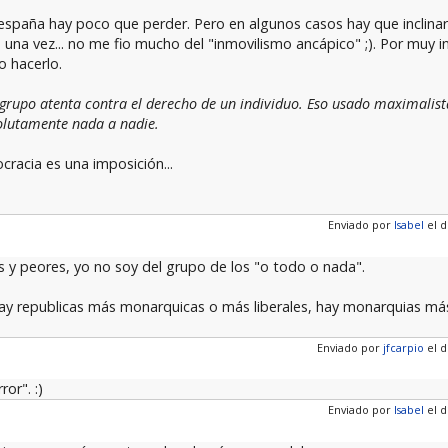
españa hay poco que perder. Pero en algunos casos hay que inclinars
n una vez... no me fio mucho del "inmovilismo ancápico" ;). Por muy 
o hacerlo.
 grupo atenta contra el derecho de un individuo. Eso usado maximalis
olutamente nada a nadie.
racia es una imposición...
Enviado por
lsabel
el d
es y peores, yo no soy del grupo de los "o todo o nada".
ay republicas más monarquicas o más liberales, hay monarquias más
Enviado por
jfcarpio
el d
or". :)
Enviado por
lsabel
el d