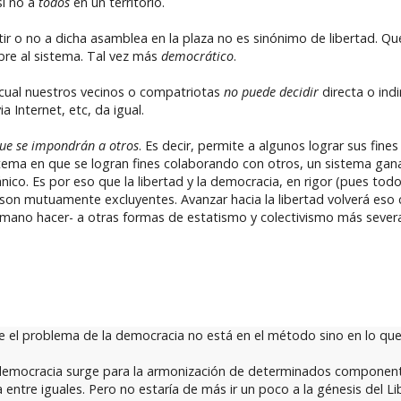
si no a
todos
en un territorio.
ir o no a dicha asamblea en la plaza no es sinónimo de libertad. Que
bre al sistema. Tal vez más
democrático
.
 cual nuestros vecinos o compatriotas
no puede decidir
directa o ind
a Internet, etc, da igual.
que se impondrán a otros
. Es decir, permite a algunos lograr sus fine
stema en que se logran fines colaborando con otros, un sistema ganar
ánico. Es por eso que la libertad y la democracia, en rigor (pues tod
 son mutuamente excluyentes. Avanzar hacia la libertad volverá eso
umano hacer- a otras formas de estatismo y colectivismo más sever
e el problema de la democracia no está en el método sino en lo que
 la democracia surge para la armonización de determinados component
 entre iguales. Pero no estaría de más ir un poco a la génesis del Li