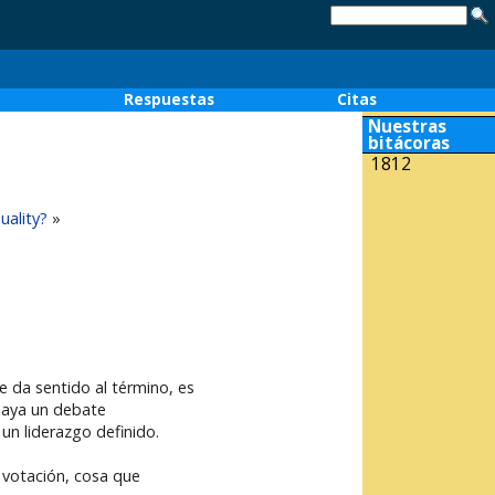
o
Respuestas
Citas
Nuestras
bitácoras
1812
uality?
»
e da sentido al término, es
haya un debate
un liderazgo definido.
 votación, cosa que