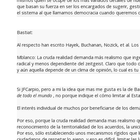
mismos quien se ocupe de los más variados detalles de nues
que basan su fuerza en ser los encargados de sugerir, gesti
el sistema al que llamamos democracia cuando queremos deci
Bastiat:
Al respecto han escrito Hayek, Buchanan, Nozick, et al. Los
Mblanco: La cruda realidad demanda más realismo que inge
radical y menos dependiente del zeitgeist. Claro que todo
y aún aquella depende de un clima de opinión, lo cual es tu 
Si JFCarpio, pero a mi la idea que mas me gusta es la de Ba
de todo el mundo
, no porque indique el cómo limitar al Est
El interés individual de muchos por beneficiarse de los dem
Por eso, porque la cruda realidad demanda mas realismo qu
reconocimiento de la territorialidad de los acuerdos, la un
Por eso, sólo estableciendo unos mecanismos rígidos que li
ciudadanos de respetar lo ajeno, y eso es difícil, limitar la