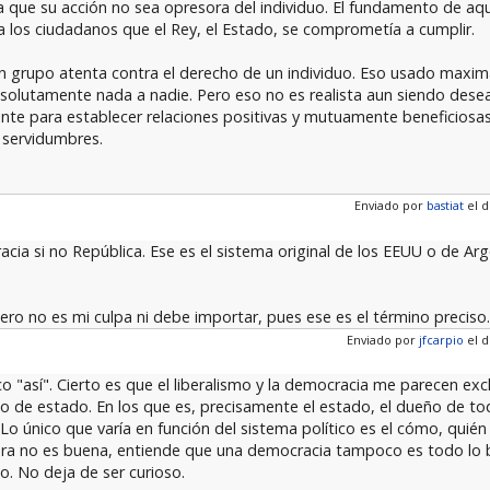
ara que su acción no sea opresora del individuo. El fundamento de aq
a los ciudadanos que el Rey, el Estado, se comprometía a cumplir.
un grupo atenta contra el derecho de un individuo. Eso usado maxim
solutamente nada a nadie. Pero eso no es realista aun siendo desea
e para establecer relaciones positivas y mutuamente beneficiosas
s servidumbres.
Enviado por
bastiat
el d
acia si no República. Ese es el sistema original de los EEUU o de Ar
o no es mi culpa ni debe importar, pues ese es el término preciso.
Enviado por
jfcarpio
el d
o "así". Cierto es que el liberalismo y la democracia me parecen ex
to de estado. En los que es, precisamente el estado, el dueño de t
 Lo único que varía en función del sistema político es el cómo, quié
dura no es buena, entiende que una democracia tampoco es todo lo b
o. No deja de ser curioso.