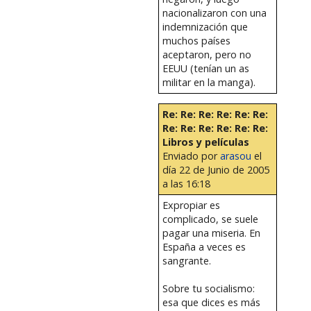
nacionalizaron con una
indemnización que
muchos países
aceptaron, pero no
EEUU (tenían un as
militar en la manga).
Re: Re: Re: Re: Re: Re:
Re: Re: Re: Re: Re: Re:
Libros y películas
Enviado por
arasou
el
día 22 de Junio de 2005
a las 16:18
Expropiar es
complicado, se suele
pagar una miseria. En
España a veces es
sangrante.
Sobre tu socialismo:
esa que dices es más