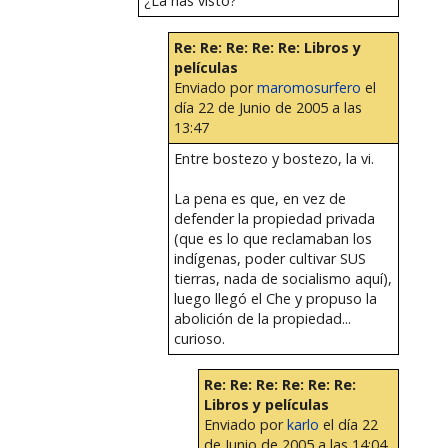
¿La has visto?
Re: Re: Re: Re: Re: Libros y
películas
Enviado por
maromosurfero
el
día 22 de Junio de 2005 a las
13:47
Entre bostezo y bostezo, la vi.
La pena es que, en vez de
defender la propiedad privada
(que es lo que reclamaban los
indígenas, poder cultivar SUS
tierras, nada de socialismo aquí),
luego llegó el Che y propuso la
abolición de la propiedad...
curioso.
Re: Re: Re: Re: Re: Re:
Libros y películas
Enviado por
karlo
el día 22
de Junio de 2005 a las 14:04