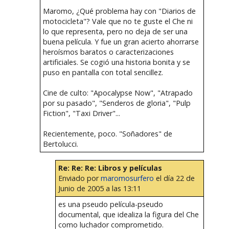
Maromo, ¿Qué problema hay con "Diarios de
motocicleta"? Vale que no te guste el Che ni
lo que representa, pero no deja de ser una
buena película. Y fue un gran acierto ahorrarse
heroísmos baratos o caracterizaciones
artificiales. Se cogió una historia bonita y se
puso en pantalla con total sencillez.
Cine de culto: "Apocalypse Now", "Atrapado
por su pasado", "Senderos de gloria", "Pulp
Fiction", "Taxi Driver"...
Recientemente, poco. "Soñadores" de
Bertolucci.
Re: Re: Re: Libros y películas
Enviado por
maromosurfero
el día 22 de
Junio de 2005 a las 13:11
es una pseudo película-pseudo
documental, que idealiza la figura del Che
como luchador comprometido.