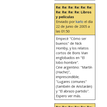
Re: Re: Re: Re: Re: Re:
Re: Re: Re: Re: Libros
y películas
Enviado por
karlo
el día
22 de Junio de 2005 a
las 01:50
Empecé "Cómo ser
buenos" de Nick
Hornby, y los relatos
cortos de Boris Vian
englobados en "El
lobo-hombre".
Cine argentino: "Martín
(Hache)",
imprescindible;
"Lugares comunes"
(también de Aristaráin)
y "El abrazo partido".
Espero ver más.