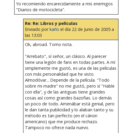
Yo recomiendo encarecidamente a mis enemigos
"Diarios de motocicleta".
Re: Re: Libros y películas
Enviado por
karlo
el día 22 de Junio de 2005 a
las 13:03
Ok, abroad. Tomo nota.
"Arrebato", sí señor, un clásico. Al parecer
tiene una legión de fans en todas partes. A mí
simplemente me gustó, es una de las películas
con más personalidad que he visto.
Almodóvar... Depende de la película. "Todo
sobre mi madre" no me gustó, pero sí "Hable
con ella", y de las antiguas tiene grandes
cosas así como grandes bazofias. Lo demás
un poco de todo. Amenábar está genial, pero
le dan tanta publicidad y lo alaban tanto y su
método es tan perfecto (en el cánon
americano) que me produce rechazo.
Tampoco no ofrece nada nuevo.