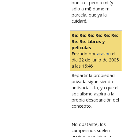
bonito... pero a mí (y
sólo a mí) dame mi
parcela, que ya la
cuidaré.
Re: Re: Re: Re: Re: Re:
Re: Re: Libros y
películas
Enviado por
arasou
el
día 22 de Junio de 2005
a las 15:46
Repartir la propiedad
privada sigue siendo
antisocialista, ya que el
socialismo aspira a la
propia desaparición del
concepto.
No obstante, los
campesinos suelen
aspirar, más bien, a