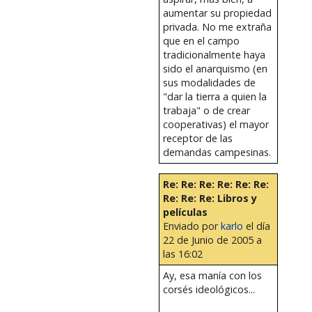
aumentar su propiedad
privada. No me extraña
que en el campo
tradicionalmente haya
sido el anarquismo (en
sus modalidades de
"dar la tierra a quien la
trabaja" o de crear
cooperativas) el mayor
receptor de las
demandas campesinas.
Re: Re: Re: Re: Re: Re:
Re: Re: Re: Libros y
películas
Enviado por
karlo
el día
22 de Junio de 2005 a
las 16:02
Ay, esa manía con los
corsés ideológicos...