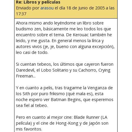
Re: Libros y películas
Enviado por
arasou
el día 18 de Junio de 2005 a las
17:37
Ahora mismo ando leyéndome un libro sobre
budismo zen, básicamente me leo todos los que
encuentro sobre el tema. De Kerouac también he
leido, y me gusta. En general menos la lírica y
autores vivos (je, je, bueno con alguna excepción),
leo casi de todo.
Si cuentan tebeos, los últimos que cayeron fueron
Daredevil, el Lobo Solitario y su Cachorro, Crying
Freeman...
Y en cuanto a pelis, tras tragarme la Venganza de
los Sith por puro frikismo (qué mala es), esta
noche espero ver Batman Begins, que esperemos
sea fiel al tebeo.
Pero en cuanto al mejor cine: Blade Runner (LA
película) y el cine de Hong-Kong y de Japón son
mis favoritos.