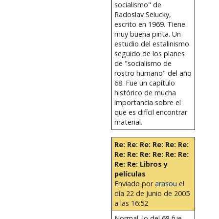
socialismo" de
Radoslav Selucky,
escrito en 1969. Tiene
muy buena pinta. Un
estudio del estalinismo
seguido de los planes
de "socialismo de
rostro humano" del año
68. Fue un capítulo
histórico de mucha
importancia sobre el
que es difícil encontrar
material.
Re: Re: Re: Re: Re: Re:
Re: Re: Re: Re: Re: Re:
Re: Re: Libros y
películas
Enviado por
arasou
el
día 22 de Junio de 2005
a las 16:52
Normal, lo del 68 fue