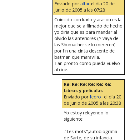
Enviado por
altar
el día 20 de
Junio de 2005 a las 07:28
Coincido con karlo y arasou es la
mejor que se a filmado de hecho
yo diria que es para mandar al
olvido las anteriores (Y vaya de
las Shumacher se lo merecen)
por fin una cinta descente de
batman que maravilla.
Tan pronto como pueda vuelvo
al cine.
Re: Re: Re: Re: Re: Re:
Libros y películas
Enviado por
fedro_
el día 20
de Junio de 2005 a las 20:38
Yo estoy releyendo lo
siguiente:
."Les mots",autobiografía
de Sarte, de su infancia.