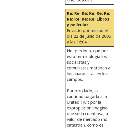
Re: Re: Re: Re: Re: Re:
Re: Re: Re: Re: Libros
y películas
Enviado por
arasou
el
día 22 de Junio de 2005
a las 16:04
No, perdona, que por
esta terminología los
socialistas y
comunistas mataban a
los anarquistas en los
campos.
Por otro lado, la
cantidad pagada a la
United Fruit por la
expropiación imagino
que sería cuantiosa, a
valor de mercado (no
catastral), como es