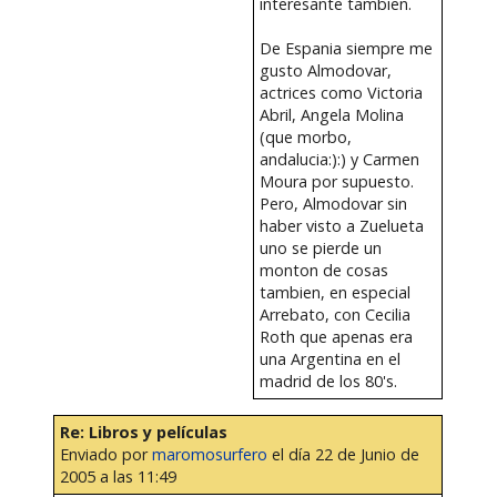
interesante tambien.
De Espania siempre me
gusto Almodovar,
actrices como Victoria
Abril, Angela Molina
(que morbo,
andalucia:):) y Carmen
Moura por supuesto.
Pero, Almodovar sin
haber visto a Zuelueta
uno se pierde un
monton de cosas
tambien, en especial
Arrebato, con Cecilia
Roth que apenas era
una Argentina en el
madrid de los 80's.
Re: Libros y películas
Enviado por
maromosurfero
el día 22 de Junio de
2005 a las 11:49