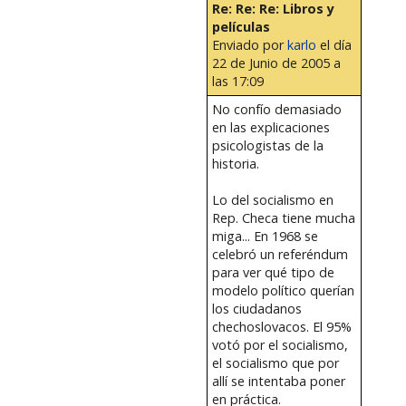
Re: Re: Re: Libros y
películas
Enviado por
karlo
el día
22 de Junio de 2005 a
las 17:09
No confío demasiado
en las explicaciones
psicologistas de la
historia.
Lo del socialismo en
Rep. Checa tiene mucha
miga... En 1968 se
celebró un referéndum
para ver qué tipo de
modelo político querían
los ciudadanos
chechoslovacos. El 95%
votó por el socialismo,
el socialismo que por
allí se intentaba poner
en práctica.