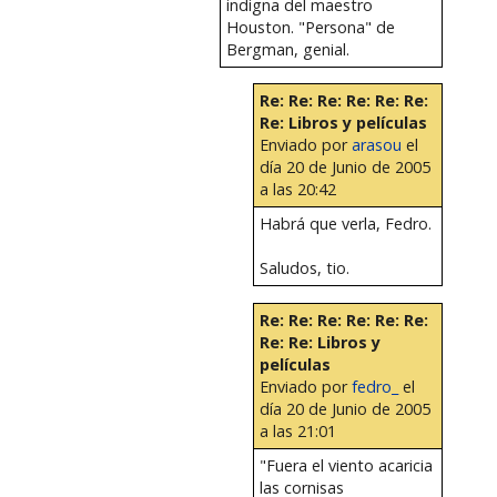
indigna del maestro
Houston. "Persona" de
Bergman, genial.
Re: Re: Re: Re: Re: Re:
Re: Libros y películas
Enviado por
arasou
el
día 20 de Junio de 2005
a las 20:42
Habrá que verla, Fedro.
Saludos, tio.
Re: Re: Re: Re: Re: Re:
Re: Re: Libros y
películas
Enviado por
fedro_
el
día 20 de Junio de 2005
a las 21:01
"Fuera el viento acaricia
las cornisas