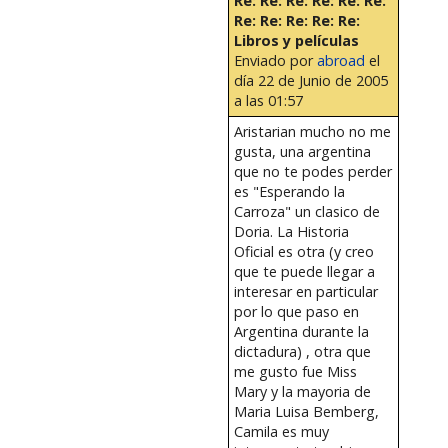
Re: Re: Re: Re: Re: Re:
Re: Re: Re: Re: Re:
Libros y películas
Enviado por
abroad
el
día 22 de Junio de 2005
a las 01:57
Aristarian mucho no me
gusta, una argentina
que no te podes perder
es "Esperando la
Carroza" un clasico de
Doria. La Historia
Oficial es otra (y creo
que te puede llegar a
interesar en particular
por lo que paso en
Argentina durante la
dictadura) , otra que
me gusto fue Miss
Mary y la mayoria de
Maria Luisa Bemberg,
Camila es muy