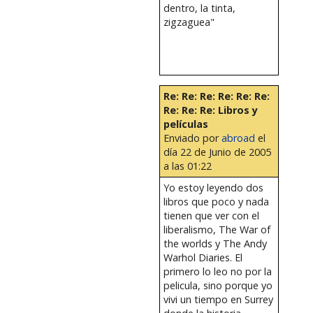
dentro, la tinta,
zigzaguea"
Re: Re: Re: Re: Re: Re:
Re: Re: Re: Libros y
películas
Enviado por
abroad
el
día 22 de Junio de 2005
a las 01:22
Yo estoy leyendo dos
libros que poco y nada
tienen que ver con el
liberalismo, The War of
the worlds y The Andy
Warhol Diaries. El
primero lo leo no por la
pelicula, sino porque yo
vivi un tiempo en Surrey