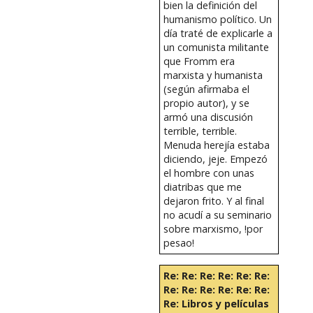
bien la definición del
humanismo político. Un
día traté de explicarle a
un comunista militante
que Fromm era
marxista y humanista
(según afirmaba el
propio autor), y se
armó una discusión
terrible, terrible.
Menuda herejía estaba
diciendo, jeje. Empezó
el hombre con unas
diatribas que me
dejaron frito. Y al final
no acudí a su seminario
sobre marxismo, !por
pesao!
Re: Re: Re: Re: Re: Re:
Re: Re: Re: Re: Re: Re:
Re: Libros y películas