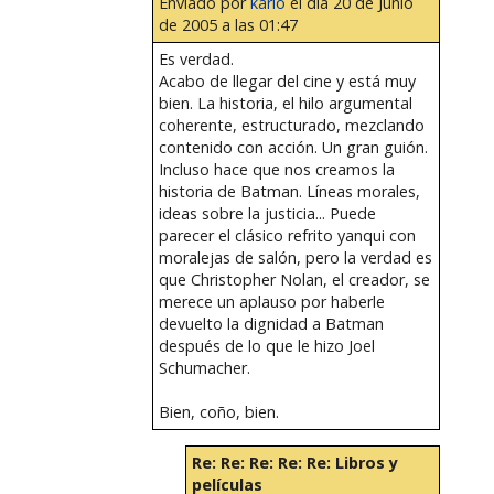
Enviado por
karlo
el día 20 de Junio
de 2005 a las 01:47
Es verdad.
Acabo de llegar del cine y está muy
bien. La historia, el hilo argumental
coherente, estructurado, mezclando
contenido con acción. Un gran guión.
Incluso hace que nos creamos la
historia de Batman. Líneas morales,
ideas sobre la justicia... Puede
parecer el clásico refrito yanqui con
moralejas de salón, pero la verdad es
que Christopher Nolan, el creador, se
merece un aplauso por haberle
devuelto la dignidad a Batman
después de lo que le hizo Joel
Schumacher.
Bien, coño, bien.
Re: Re: Re: Re: Re: Libros y
películas