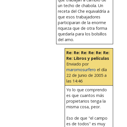
un techo de chabola. Un
receta del Che equivaldría a
que esos trabajadores
participaran de la enorme
riqueza que de otra forma
quedaría para los bolsillos
del amo.
Re: Re: Re: Re: Re: Re:
Re: Libros y películas
Enviado por
maromosurfero
el día
22 de Junio de 2005 a
las 14:46
Yo lo que comprendo
es que cuantos más
propietarios tenga la
misma cosa, peor.
Eso de que "el campo
es de todos" es muy