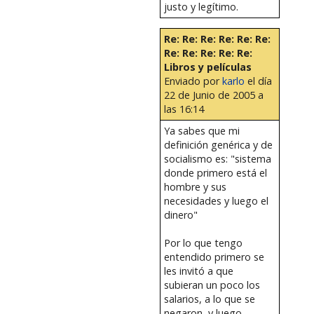
justo y legítimo.
Re: Re: Re: Re: Re: Re:
Re: Re: Re: Re: Re:
Libros y películas
Enviado por
karlo
el día
22 de Junio de 2005 a
las 16:14
Ya sabes que mi
definición genérica y de
socialismo es: "sistema
donde primero está el
hombre y sus
necesidades y luego el
dinero"
Por lo que tengo
entendido primero se
les invitó a que
subieran un poco los
salarios, a lo que se
negaron, y luego