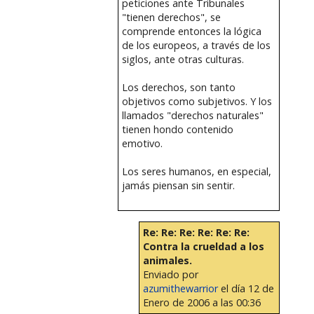
peticiones ante Tribunales
"tienen derechos", se
comprende entonces la lógica
de los europeos, a través de los
siglos, ante otras culturas.
Los derechos, son tanto
objetivos como subjetivos. Y los
llamados "derechos naturales"
tienen hondo contenido
emotivo.
Los seres humanos, en especial,
jamás piensan sin sentir.
Re: Re: Re: Re: Re: Re:
Contra la crueldad a los
animales.
Enviado por
azumithewarrior
el día 12 de
Enero de 2006 a las 00:36