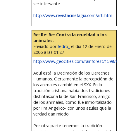
ser intersante
http://www.revistacinefagia.com/arti.htm
Re: Re: Re: Contra la crueldad a los
animales.
Enviado por
fedro_
el día 12 de Enero de
2006 a las 01:27
http://www.geocities.com/rainforest/1598/animales.
Aquí está la Declración de los Derechos
Humanos. Ciertamente la percepciónn de
los animales cambió en el SXX. En la
tradición cristiana había dos tradiciones
distintas:una la de San Francisco, amigo
de los animales,´como fue inmortalizado
por Fra Angelico- con unos azules que la
verdad dan miedo.
Por otra parte tenemos la tradición