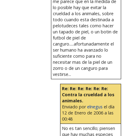
me parece que en la medida de
lo posible hay que evitar la
crueldad a los animales, sobre
todo cuando esta destinada a
pelotudeces tales como hacer
un tapado de piel, o un botin de
futbol de piel de
canguro.....afortunadamente el
ser humano ha avanzado lo
suficiente como para no
necesitar mas de la piel de un
zorro o de un canguro para
vestirse...
Re: Re: Re: Re: Re: Re:
Contra la crueldad a los
animales.
Enviado por
elnegus
el día
12 de Enero de 2006 a las
00:48
No es tan sencillo; piensen
que hay muchas especies