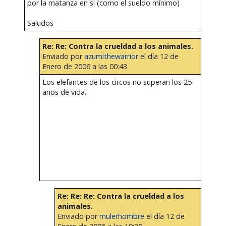
por la matanza en si (como el sueldo mínimo)
Saludos
Re: Re: Contra la crueldad a los animales.
Enviado por
azumithewarrior
el día 12 de
Enero de 2006 a las 00:43
Los elefantes de los circos no superan los 25
años de vida.
Re: Re: Re: Contra la crueldad a los
animales.
Enviado por
mulerhombre
el día 12 de