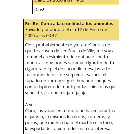
Enero de 2006 a las 19:20
Dios!
Re: Re: Contra la crueldad a los animales.
Enviado por
abroad
el día 12 de Enero de
2006 a las 00:47
Cide, probablemente (o ya tarde) antes de
que te acusen de ser Cruela de Vile, me voy a
tomar el atrevimiento de continuar con tu
teoria, asi que podes sacar un cigarrillo de tu
cigarrera de piel de cocodrilo, desajustarte
tus botas de piel de serpiente, sacarte el
tapado de zorro y seguir firmando cheques
con tu lapicera de marfil por las chinchillas que
vendiste, asi que relajate jajaja.
A ver...
Claro, las vacas en realidad no hacen piruetas
ni juegan, lo mismos lo cerdos, corderos, y
pollos, que mueran bajo el martillo electrico,
la espada del rabino o del iman no interesa.