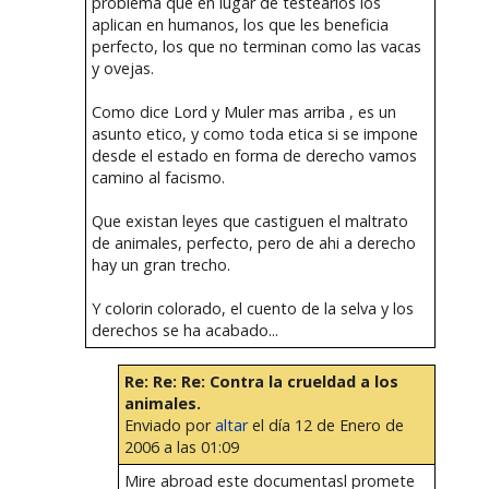
problema que en lugar de testearlos los
aplican en humanos, los que les beneficia
perfecto, los que no terminan como las vacas
y ovejas.
Como dice Lord y Muler mas arriba , es un
asunto etico, y como toda etica si se impone
desde el estado en forma de derecho vamos
camino al facismo.
Que existan leyes que castiguen el maltrato
de animales, perfecto, pero de ahi a derecho
hay un gran trecho.
Y colorin colorado, el cuento de la selva y los
derechos se ha acabado...
Re: Re: Re: Contra la crueldad a los
animales.
Enviado por
altar
el día 12 de Enero de
2006 a las 01:09
Mire abroad este documentasl promete