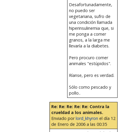
Desafortunadamente,
no puedo ser
vegetariana, sufro de
una condición llamada
hiperinsulinemia que, si
me ponga a comer
granos, a la larga me
llevaría a la diabetes.
Pero procuro comer
animales "estúpidos".
Ríanse, pero es verdad.
Sólo como pescado y
pollo..
Re: Re: Re: Re: Re: Contra la
crueldad a los animales.
Enviado por
lord_khyron
el día 12
de Enero de 2006 a las 00:35