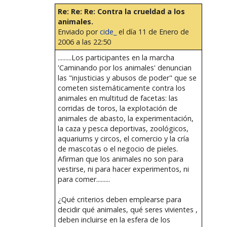
Re: Re: Re: Contra la crueldad a los
animales.
Enviado por
cide_
el día 11 de Enero de
2006 a las 22:50
.........Los participantes en la marcha
'Caminando por los animales' denuncian
las "injusticias y abusos de poder" que se
cometen sistemáticamente contra los
animales en multitud de facetas: las
corridas de toros, la explotación de
animales de abasto, la experimentación,
la caza y pesca deportivas, zoológicos,
aquariums y circos, el comercio y la cría
de mascotas o el negocio de pieles.
Afirman que los animales no son para
vestirse, ni para hacer experimentos, ni
para comer.........
¿Qué criterios deben emplearse para
decidir qué animales, qué seres vivientes ,
deben incluirse en la esfera de los