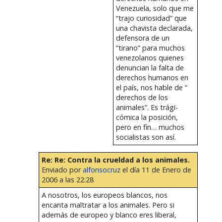
Venezuela, solo que me
“trajo curiosidad” que
una chavista declarada,
defensora de un
“tirano” para muchos
venezolanos quienes
denuncian la falta de
derechos humanos en
el país, nos hable de “
derechos de los
animales”. Es trági-
cómica la posición,
pero en fin… muchos
socialistas son así.
Re: Re: Contra la crueldad a los animales.
Enviado por
alfonsocruz
el día 11 de Enero de
2006 a las 22:28
A nosotros, los europeos blancos, nos
encanta maltratar a los animales. Pero si
además de europeo y blanco eres liberal,