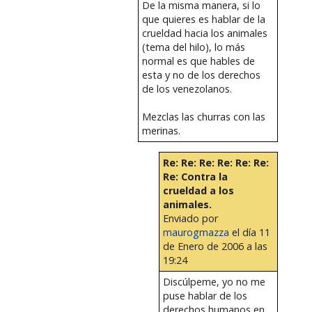
De la misma manera, si lo
que quieres es hablar de la
crueldad hacia los animales
(tema del hilo), lo más
normal es que hables de
esta y no de los derechos
de los venezolanos.
Mezclas las churras con las
merinas.
Re: Re: Re: Re: Re: Re:
Re: Contra la
crueldad a los
animales.
Enviado por
maurogmazza
el día 11
de Enero de 2006 a las
19:24
Discúlpeme, yo no me
puse hablar de los
derechos humanos en