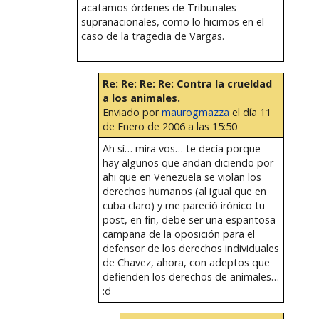
acatamos órdenes de Tribunales
supranacionales, como lo hicimos en el
caso de la tragedia de Vargas.
Re: Re: Re: Re: Contra la crueldad
a los animales.
Enviado por
maurogmazza
el día 11
de Enero de 2006 a las 15:50
Ah sí… mira vos… te decía porque
hay algunos que andan diciendo por
ahi que en Venezuela se violan los
derechos humanos (al igual que en
cuba claro) y me pareció irónico tu
post, en fín, debe ser una espantosa
campaña de la oposición para el
defensor de los derechos individuales
de Chavez, ahora, con adeptos que
defienden los derechos de animales…
:d