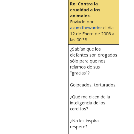
Re: Contra la
crueldad a los
animales.
Enviado por
azumithewarrior
el día
12 de Enero de 2006 a
las 00:38
¿Sabían que los
elefantes son drogados
sólo para que nos
reíamos de sus
"gracias"?
Golpeados, torturados.
¿Qué me dicen de la
inteligencia de los
cerditos?
¿No les inspira
respeto?