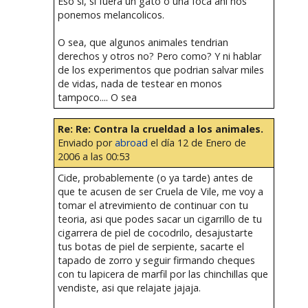
Eso si, si fuera un gato o una foca ahi nos
ponemos melancolicos.
O sea, que algunos animales tendrian
derechos y otros no? Pero como? Y ni hablar
de los experimentos que podrian salvar miles
de vidas, nada de testear en monos
tampoco.... O sea
Re: Re: Contra la crueldad a los animales.
Enviado por
abroad
el día 12 de Enero de
2006 a las 00:53
Cide, probablemente (o ya tarde) antes de
que te acusen de ser Cruela de Vile, me voy a
tomar el atrevimiento de continuar con tu
teoria, asi que podes sacar un cigarrillo de tu
cigarrera de piel de cocodrilo, desajustarte
tus botas de piel de serpiente, sacarte el
tapado de zorro y seguir firmando cheques
con tu lapicera de marfil por las chinchillas que
vendiste, asi que relajate jajaja.