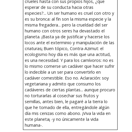
crueles hasta con sus propios hijos, ¿que
esperar de su conducta hacia otras
especies?... Un ser humano es cruel con otro y
es su bronca: al fin son la misma especie y la
misma fregadera... pero la crueldad del ser
humano con otros seres ha devastado el
planeta. ¡Basta ya de justificar y hacerse los
locos ante el exterminio y manipulación de las
criaturas¡ Buen tópico, Contra-Azimut: el
ecologismo hoy día es más que una actitud,
es una necesidad. Y para los carnívoros: no es
lo mismo comerse un cadáver que hacer sufrir
lo indecible a un ser para convertirlo en
cadáver comestible. Eso no. Aclaración: soy
vegetariana y admito que consumo los
cadáveres de ciertas plantas... aunque procuro
no torturarlas al cosechar sus frutos y
semillas, antes bien, le pagaré a la tierra lo
que he tomado de ella, entregándole algún
día mis cenizas como abono. ¡Viva la vida en
este planeta¡ -y no únicamente la vida
humana-.