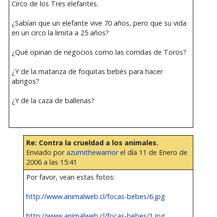
Circo de los Tres elefantes.
¿Sabían que un elefante vive 70 años, pero que su vida
en un circo la limita a 25 años?
¿Qué opinan de negocios como las corridas de Toros?
¿Y de la matanza de foquitas bebés para hacer
abrigos?
¿Y de la caza de ballenas?
Re: Contra la crueldad a los animales.
Enviado por
azumithewarrior
el día 11 de Enero de
2006 a las 15:41
Por favor, vean estas fotos:
http://www.animalweb.cl/focas-bebes/6.jpg
http://www.animalweb.cl/focas-bebes/1.jpg