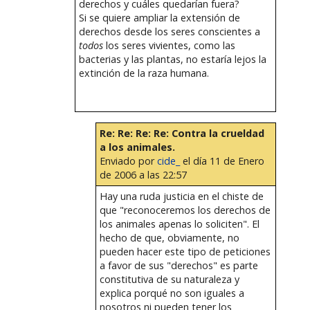
derechos y cuáles quedarían fuera?
Si se quiere ampliar la extensión de
derechos desde los seres conscientes a
todos
los seres vivientes, como las
bacterias y las plantas, no estaría lejos la
extinción de la raza humana.
Re: Re: Re: Re: Contra la crueldad
a los animales.
Enviado por
cide_
el día 11 de Enero
de 2006 a las 22:57
Hay una ruda justicia en el chiste de
que "reconoceremos los derechos de
los animales apenas lo soliciten". El
hecho de que, obviamente, no
pueden hacer este tipo de peticiones
a favor de sus "derechos" es parte
constitutiva de su naturaleza y
explica porqué no son iguales a
nosotros ni pueden tener los