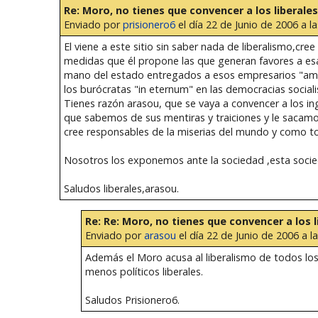
Re: Moro, no tienes que convencer a los liberales
Enviado por
prisionero6
el día 22 de Junio de 2006 a la
El viene a este sitio sin saber nada de liberalismo,cre
medidas que él propone las que generan favores a es
mano del estado entregados a esos empresarios "amigo
los burócratas "in eternum" en las democracias sociali
Tienes razón arasou, que se vaya a convencer a los 
que sabemos de sus mentiras y traiciones y le sacamos 
cree responsables de la miserias del mundo y como to
Nosotros los exponemos ante la sociedad ,esta socied
Saludos liberales,arasou.
Re: Re: Moro, no tienes que convencer a los l
Enviado por
arasou
el día 22 de Junio de 2006 a l
Además el Moro acusa al liberalismo de todos lo
menos políticos liberales.
Saludos Prisionero6.