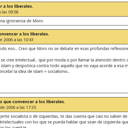
 a los liberales.
 las 09:58
ina ignorancia de Moro.
onvencer a los liberales.
de 2006 a las 10:43
do eso... Creo que Moro no se debate en esas profundas reflexione
e cree intelectual... que por moda o por llamar la atención dentro d
el islam y despotrica contra todo aquello que no vaya acorde a esa mo
ncebir la idea de islam = socialismo...
es que convencer a los liberales.
 de 2006 a las 17:35
ente socialista o de izquierdas, te das cuenta que casi no saben d
 Intelectuales con los que se pueda hablar que sean de izquierda que
o los cuentas.