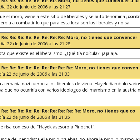
e: Re: Re: Re: Re: Re: Re: Re: Moro, no tienes que convencer a lo
día 22 de Junio de 2006 a las 21:27
que el moro, viene a este sitio de liberales y se autodenomina
¡contr
rbia a combatir lo que para esta loca son los liberales y no sa
e: Re: Re: Re: Re: Re: Re: Re: Re: Moro, no tienes que convencer
día 22 de Junio de 2006 a las 21:28
a que existe es el liberalismo .¿Qué tía ridícula?. jajajaja.
e: Re: Re: Re: Re: Re: Re: Re: Re: Re: Moro, no tienes que conven
día 22 de Junio de 2006 a las 21:33
a alemania nazi fueron a los liberales de viena. Hayek diambulo var
sa que no ocurriría con varios ideologos del marxismo en la austria 
: Re: Re: Re: Re: Re: Re: Re: Re: Re: Re: Moro, no tienes que co
día 22 de Junio de 2006 a las 21:35
e risa con eso de "Hayek asesoro a Pinochet".
ncia del periodista ella pidio pruebas. Yo ahora le pido lo mismo. 