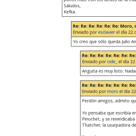
Saludos,
Kefka.
Re: Re: Re: Re: Re: Re: Moro,
Enviado por
esclavier
el día 22 
Yo creo que sólo queda Julio A
Re: Re: Re: Re: Re: Re: R
Enviado por
cide_
el día 22
Anguita es muy listo. Nada
Re: Re: Re: Re: Re: Re: R
Enviado por
moro
el día 22
Perdón amigos, admito qu
Yo pensaba que escribía en
Pinochet, y se reivindicab
Thatcher, la usurpadora de 