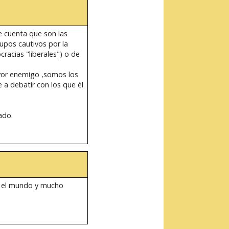
se cuenta que son las
upos cautivos por la
acias "liberales") o de
yor enemigo ,somos los
 a debatir con los que él
ado.
n el mundo y mucho