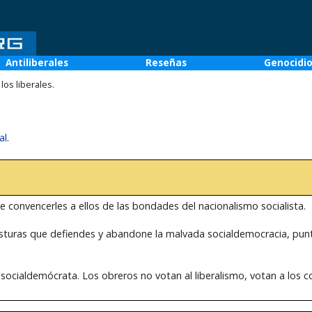
Antiliberales
Reseñas
Genocidi
os liberales.
al
.
e convencerles a ellos de las bondades del nacionalismo socialista.
osturas que defiendes y abandone la malvada socialdemocracia, punt
 socialdemócrata. Los obreros no votan al liberalismo, votan a los c