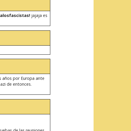
alosfascistas!
jajaja es
ios años por Europa ante
nazi de entonces.
Pruebas de las reuniones