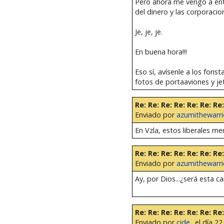
Pero ahora me vengo a ente
del dinero y las corporaci
Je, je, je.
En buena hora!!!
Eso sí, avísenle a los fori
fotos de portaaviones y je
Re: Re: Re: Re: Re: Re: R
Enviado por
azumithewarri
En Vzla, estos liberales me
Re: Re: Re: Re: Re: Re: R
Enviado por
azumithewarri
Ay, por Dios...¿será esta c
Re: Re: Re: Re: Re: Re: R
Enviado por
cide_
el día 22