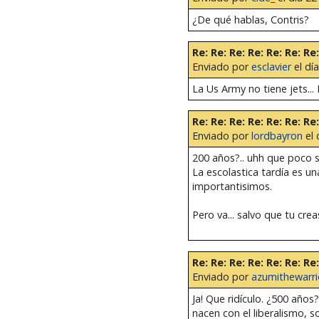
¿De qué hablas, Contris?
Re: Re: Re: Re: Re: Re: R
Enviado por
esclavier
el día
La Us Army no tiene jets...
Re: Re: Re: Re: Re: Re: R
Enviado por
lordbayron
el 
200 años?.. uhh que poco sa
La escolastica tardía es u
importantisimos.
Pero va... salvo que tu crea
Re: Re: Re: Re: Re: Re: R
Enviado por
azumithewarri
Ja! Que ridículo. ¿500 años
nacen con el liberalismo, 