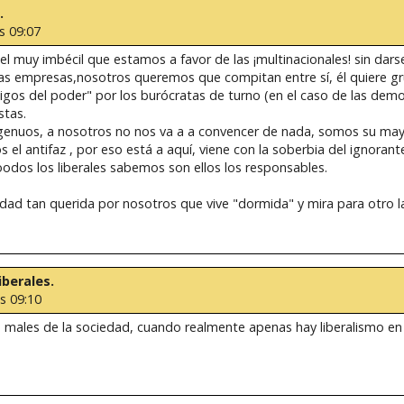
.
s 09:07
e el muy imbécil que estamos a favor de las ¡multinacionales! sin dar
as empresas,nosotros queremos que compitan entre sí, él quiere gr
s del poder" por los burócratas de turno (en el caso de las democr
stas.
ingenuos, a nosotros no nos va a a convencer de nada, somos su ma
el antifaz , por eso está a aquí, viene con la soberbia del ignorante
odos los liberales sabemos son ellos los responsables.
ad tan querida por nosotros que vive "dormida" y mira para otro l
iberales.
as 09:10
s males de la sociedad, cuando realmente apenas hay liberalismo e