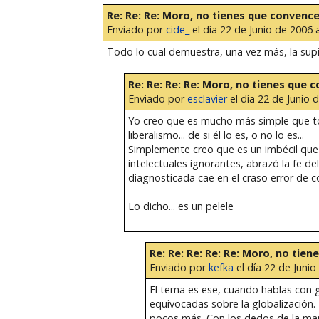
Re: Re: Re: Moro, no tienes que convencer
Enviado por
cide_
el día 22 de Junio de 2006 a
Todo lo cual demuestra, una vez más, la sup
Re: Re: Re: Re: Moro, no tienes que c
Enviado por
esclavier
el día 22 de Junio 
Yo creo que es mucho más simple que to
liberalismo... de si él lo es, o no lo es...
Simplemente creo que es un imbécil que s
intelectuales ignorantes, abrazó la fe d
diagnosticada cae en el craso error de co
Lo dicho... es un pelele
Re: Re: Re: Re: Re: Moro, no tien
Enviado por
kefka
el día 22 de Junio
El tema es ese, cuando hablas con g
equivocadas sobre la globalización.
pocos más. Con los dedos de la man