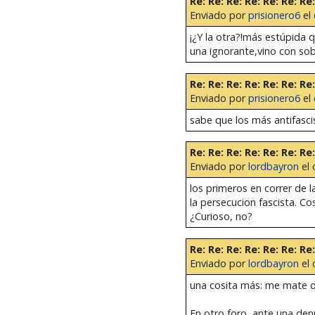
Re: Re: Re: Re: Re: Re: R
Enviado por
prisionero6
el 
¡¿Y la otra?!más estúpida 
una ignorante,vino con sobe
Re: Re: Re: Re: Re: Re: R
Enviado por
prisionero6
el 
sabe que los más antifascist
Re: Re: Re: Re: Re: Re: R
Enviado por
lordbayron
el 
los primeros en correr de l
la persecucion fascista. Co
¿Curioso, no?
Re: Re: Re: Re: Re: Re: Re
Enviado por
lordbayron
el 
una cosita más: me mate d
En otro foro, ante una denu