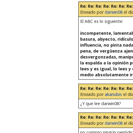
Re: Re: Re: Re: Re: Re: Re:
Enviado por
darwin08
el dí
El ABC es lo siguiente:
incompetente, lamentabl
basura, abyecto, ridículo,
influencia, no pinta nad
pena, de vergüenza ajen
desvergonzadas, manipul
la espalda a la opinión 
lees y es igual, lo lees
medio absolutamente irr
Re: Re: Re: Re: Re: Re: Re:
Enviado por
akanubis
el dí
¿Y que lee darwin08?
Re: Re: Re: Re: Re: Re: Re:
Enviado por
darwin08
el dí
no compro ningún periódic