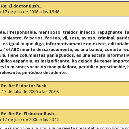
 Re: El doctor Bush....
a 17 de Julio de 2006 a las 16:48
e, irresponsable, mentiroso, traidor, infecto, repugnante, fa
 siniestro, falsarios, fariseo, vil, zote, avieso, criminal, perió
a, es igual lo que diga, ínformativamente no existe, editorial
a,' el ABC miente descaradamente, es una banda, comete fec
a, tiene columnistas paníaguados, es una estafa informativ
pública española, es insignificante, ha dejado de tener import
 y es lo mismo; vocación manipuladora, periódico prescindible
elevante, periódico decadente.
 Re: Re: El doctor Bush....
a 17 de Julio de 2006 a las 20:08
 Re: Re: Re: El doctor Bush....
a 17 de Julio de 2006 a las 20:15
o, y cuando voy a buscar alguna revista presentable como Época no 