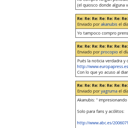
(el quiosco donde alguna ve
Re: Re: Re: Re: Re: Re: Re:
Enviado por
akanubis
el dí
Yo tampoco compro prensa
Re: Re: Re: Re: Re: Re: Re:
Enviado por
procopio
el dí
Pués la noticia verdadra y 
http://www.europapress.es/
Con lo que yo acuso al dia
Re: Re: Re: Re: Re: Re: Re:
Enviado por
yagruma
el dí
Akanubis: " impresionando 
Solo para fans y acólitos:
http://www.abc.es/20060717