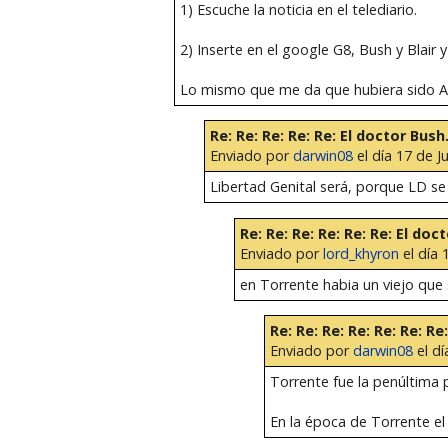
1) Escuche la noticia en el telediario.
2) Inserte en el google G8, Bush y Blair 
Lo mismo que me da que hubiera sido ABC
Re: Re: Re: Re: Re: El doctor Bush..
Enviado por
darwin08
el día 17 de Ju
Libertad Genital será, porque LD se
Re: Re: Re: Re: Re: Re: El doct
Enviado por
lord_khyron
el día 
en Torrente habia un viejo que
Re: Re: Re: Re: Re: Re: Re:
Enviado por
darwin08
el dí
Torrente fue la penúltima 
En la época de Torrente el