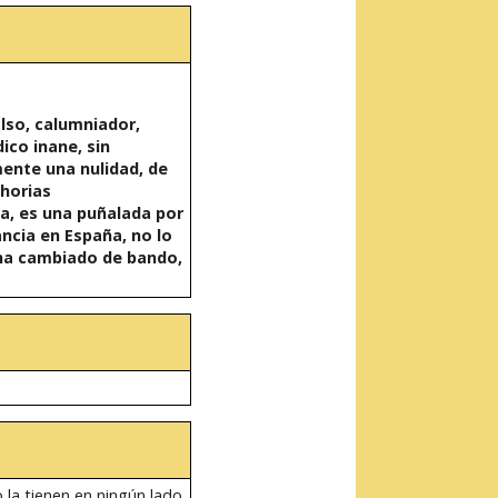
lso, calumniador,
dico inane, sin
mente una nulidad, de
horias
a, es una puñalada por
ancia en España, no lo
, ha cambiado de bando,
la tienen en ningún lado