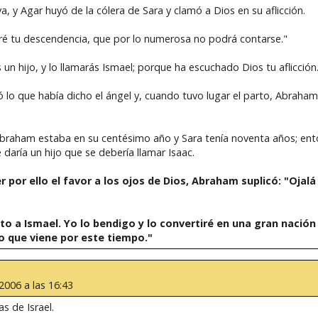
va, y Agar huyó de la cólera de Sara y clamó a Dios en su aflicción.
caré tu descendencia, que por lo numerosa no podrá contarse."
s un hijo, y lo llamarás Ismael; porque ha escuchado Dios tu aflicción
 lo que había dicho el ángel y, cuando tuvo lugar el parto, Abrah
braham estaba en su centésimo año y Sara tenía noventa años; ent
aría un hijo que se debería llamar Isaac.
por ello el favor a los ojos de Dios, Abraham suplicó: "Ojalá 
to a Ismael. Yo lo bendigo y lo convertiré en una gran nación
ño que viene por este tiempo."
 2006 a las 16:43
s de Israel.