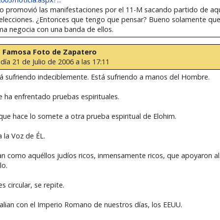
ro promovió las manifestaciones por el 11-M sacando partido de aq
 elecciones. ¿Entonces que tengo que pensar? Bueno solamente que 
ima negocia con una banda de ellos.
 la Famosa Foto de Zapatero
 día 21 de Julio de 2006 a las 17:11
á sufriendo indeciblemente. Está sufriendo a manos del Hombre.
e ha enfrentado pruebas espirituales.
 que hace lo somete a otra prueba espiritual de Elohim.
a la Voz de ÉL.
tan como aquéllos judíos ricos, inmensamente ricos, que apoyaron a
lo.
 circular, se repite.
e alian con el Imperio Romano de nuestros días, los EEUU.