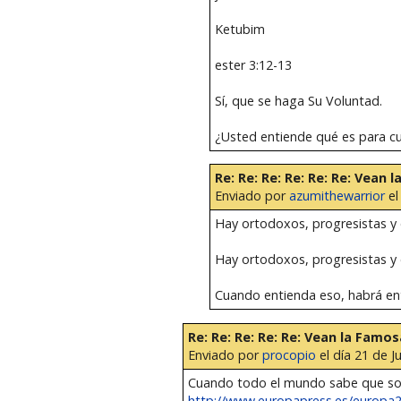
Ketubim
ester 3:12-13
Sí, que se haga Su Voluntad.
¿Usted entiende qué es para c
Re: Re: Re: Re: Re: Re: Vean
Enviado por
azumithewarrior
el
Hay ortodoxos, progresistas y c
Hay ortodoxos, progresistas y 
Cuando entienda eso, habrá ent
Re: Re: Re: Re: Re: Vean la Famo
Enviado por
procopio
el día 21 de Ju
Cuando todo el mundo sabe que s
http://www.europapress.es/europa20