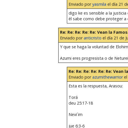
Enviado por
yasmila
el día 21 de
digo ke es sensible a la justici
él sabe como debe proteger a e
Re: Re: Re: Re: Re: Vean la Famo
Enviado por
anticristo
el día 21 de J
Y que se haga la voluntad de Elohim
Azumi eres progresista o de Neture
Re: Re: Re: Re: Re: Re: Vean
Enviado por
azumithewarrior
el
Esta es la respuesta, Arasou:
Torá
deu 25:17-18
Nevi´im
jue 6:3-6