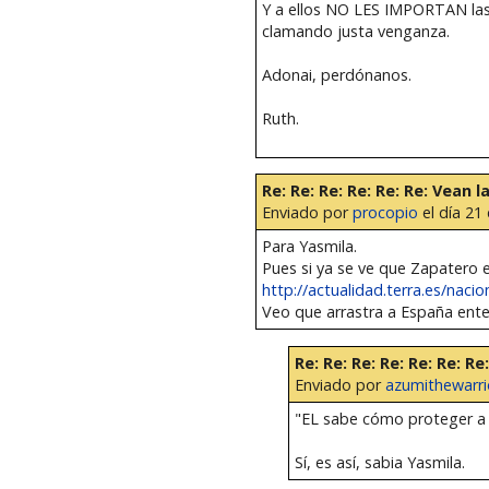
Y a ellos NO LES IMPORTAN las 
clamando justa venganza.
Adonai, perdónanos.
Ruth.
Re: Re: Re: Re: Re: Re: Vean
Enviado por
procopio
el día 21 
Para Yasmila.
Pues si ya se ve que Zapatero e
http://actualidad.terra.es/nacion
Veo que arrastra a España entera
Re: Re: Re: Re: Re: Re: 
Enviado por
azumithewarri
"EL sabe cómo proteger a 
Sí, es así, sabia Yasmila.