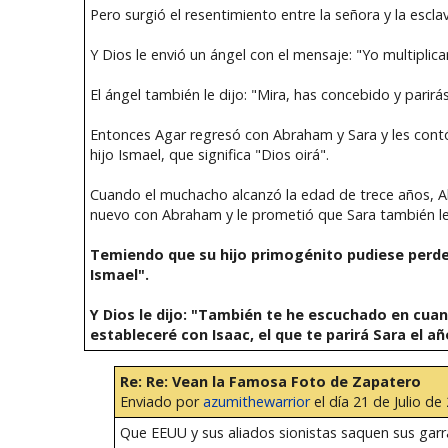
Pero surgió el resentimiento entre la señora y la escla
Y Dios le envió un ángel con el mensaje: "Yo multipli
El ángel también le dijo: "Mira, has concebido y parirá
Entonces Agar regresó con Abraham y Sara y les contó
hijo Ismael, que significa "Dios oirá".
Cuando el muchacho alcanzó la edad de trece años, A
nuevo con Abraham y le prometió que Sara también le d
Temiendo que su hijo primogénito pudiese perder 
Ismael".
Y Dios le dijo: "También te he escuchado en cuan
estableceré con Isaac, el que te parirá Sara el a
Re: Re: Vean la Famosa Foto de Zapatero
Enviado por
azumithewarrior
el día 21 de Julio de
Que EEUU y sus aliados sionistas saquen sus garra