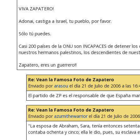
VIVA ZAPATERO!
Adonai, castiga a Israel, tu pueblo, por favor.
Sólo tú puedes.
Casi 200 países de la ONU son INCAPACES de detener los c
nuestros hermanos palestinos, los descendientes de nues
Zapatero, eres un guerrero!!
Re: Vean la Famosa Foto de Zapatero
Enviado por
arasou
el día 21 de Julio de 2006 a las 16:
El partido de ZP es el responsable de que España mant
Re: Vean la Famosa Foto de Zapatero
Enviado por
azumithewarrior
el día 21 de Julio de 2006
"La esposa de Abraham, Sara, tenía entonces setenta 
contaba ochenta y cinco; ella le dio, pues, su esclav