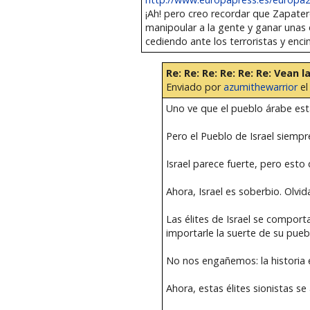
¡Ah! pero creo recordar que Zapate
manipoular a la gente y ganar unas
cediendo ante los terroristas y enc
Re: Re: Re: Re: Re: Re: Vean
Enviado por
azumithewarrior
el
Uno ve que el pueblo árabe est
Pero el Pueblo de Israel siempr
Israel parece fuerte, pero esto
Ahora, Israel es soberbio. Olvid
Las élites de Israel se compor
importarle la suerte de su pueb
No nos engañemos: la historia es
Ahora, estas élites sionistas s