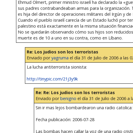
Ehmud Olmert, primer ministro israelí ha declarado la «gu
sus padres contrabandeaban armas para la organización. Tzi
es hija del director de operaciones militares del Irgún y de
Cuando el pueblo israelí carecía de un Estado luchó por te
palestino está exactamente en la misma situación financi
No se quedarán observando cómo sus hijos son reducidos a 
muerte es de 10 a uno en su contra, como en Líbano.
Re: Los judios son los terroristas
Enviado por
yagruma
el día 31 de Julio de 2006 a las 0
La lucha antiterrorista sionista:
http://tinypic.com/21j3y9k
Re: Re: Los judios son los terroristas
Enviado por
benigno
el día 31 de Julio de 2006 a l
Sin ir mas lejos bombardearon una radio catolica:
Fecha publicación: 2006-07-28
Las bombas hacen callar la voz de una radio crist