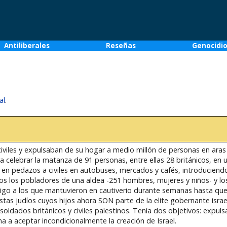
Antiliberales
Reseñas
Genocidi
al
.
iviles y expulsaban de su hogar a medio millón de personas en aras 
 celebrar la matanza de 91 personas, entre ellas 28 británicos, en u
n pedazos a civiles en autobuses, mercados y cafés, introduciendo 
s los pobladores de una aldea -251 hombres, mujeres y niños- y lo
igo a los que mantuvieron en cautiverio durante semanas hasta que 
stas judíos cuyos hijos ahora SON parte de la elite gobernante israe
dados británicos y civiles palestinos. Tenía dos objetivos: expulsar
ina a aceptar incondicionalmente la creación de Israel.