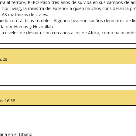
erra al terror», PERO Pasó tres años de su vida en sus campos de a
pi Living, la ministra del Exterior a quien muchos consideran la pr
 LAS matanzas de civiles.
nerlo con tácticas terribles. Algunos tuvieron sueños dementes de li
ada por Hamas y Hezbollah.
niveles de desnutrición cercanos a los de Africa, como ha ocurrido
2:28
as 16:36
iana en el Líbano