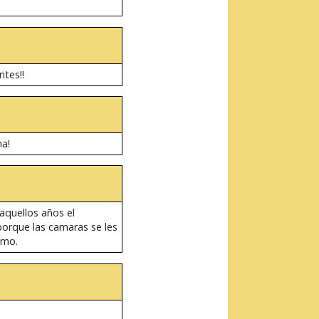
ntes!!
a!
 aquellos años el
porque las camaras se les
smo.
?