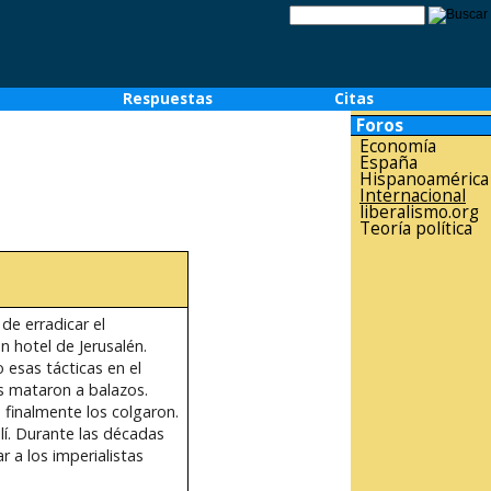
o
Respuestas
Citas
Foros
Economía
España
Hispanoamérica
Internacional
liberalismo.org
Teoría política
de erradicar el
n hotel de Jerusalén.
esas tácticas en el
s mataron a balazos.
finalmente los colgaron.
lí. Durante las décadas
 a los imperialistas