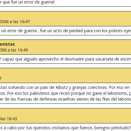
r que fue un error de guerra!
 2006 a las 16:47
 fue un error de guerra , fue un acto de piedad para con los pobres oye
roristas
006 a las 16:49
s? capaz que alguién aprovecho el desmadre para sacarsela de encim
7
istas soñando con un pais de Kibutz y granjas colectivas. Por eso en
ios. Por eso los palestinos que recen porque no gane el laborismo, 
r de las Fuerzas de defensas israelitas vienen de las filas del labori
 las 18:43
s a cabo por tus queridos cristianos que fueron, benigno pelotudo