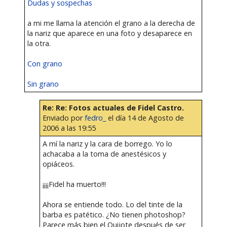
Dudas y sospechas
a mi me llama la atención el grano a la derecha de
la nariz que aparece en una foto y desaparece en
la otra.
Con grano
Sin grano
Re: Re: Fotos actuales de Fidel Castro.
Enviado por
fedro_
el día 14 de Agosto de
2006 a las 19:55
A mí la nariz y la cara de borrego. Yo lo
achacaba a la toma de anestésicos y
opiáceos.
¡¡¡¡Fidel ha muerto!!!
Ahora se entiende todo. Lo del tinte de la
barba es patético. ¿No tienen photoshop?
Parece más bien el Quijote después de ser