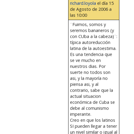
richard.loyola
el día 15
de Agosto de 2006 a
las 10:00
¨Fuimos, somos y
seremos bananeros (y
con CUba a la cabeza)¨:
típica autoreducción
latina de la autoestima.
Es una tendencia que
se ve mucho en
nuestros dias. Por
suerte no todos son
asi, y la mayoría no
piensa asi, y al
contrario, sabe que la
actual situacion
económica de Cuba se
debe al comunismo
imperante.
Creo en que los latinos
SI pueden llegar a tener
un nivel similar o igual al