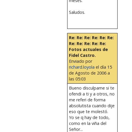
meses.
Saludos.
Re: Re: Re: Re: Re: Re:
Re: Re: Re: Re: Re:
Fotos actuales de
Fidel Castro.
Enviado por
richard.loyola
el día 15
de Agosto de 2006 a
las 05:03
Bueno disculpame si te
ofendi a ti y a otros, no
me referi de forma
absolutista cuando dije
eso que te molestó.
Yo se q hay de todo,
como en la viña del
Señor...