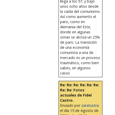
llega a los 57, y bajó
unos ocho años desde
la caída del comunismo.
Así como aumento el
paro, como en
Alemania del Este,
donde en algunas
zonas se alcnza un 25%
de paro. La transición
de una economía
comunista a una de
mercado es un proceso
traumático, como bien
sabes, en algunos
casos
Re: Re: Re: Re: Re: Re:
Re: Re: Fotos
actuales de Fidel
Castro.
Enviado por
zaratustra
el día 15 de Agosto de