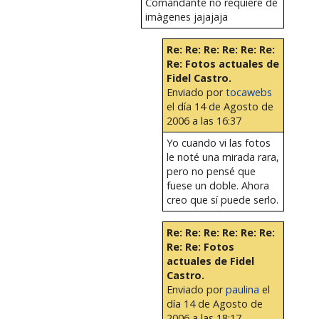
Comandante no requiere de
imàgenes jajajaja
Re: Re: Re: Re: Re: Re:
Re: Fotos actuales de
Fidel Castro.
Enviado por
tocawebs
el día 14 de Agosto de
2006 a las 16:37
Yo cuando vi las fotos
le noté una mirada rara,
pero no pensé que
fuese un doble. Ahora
creo que sí puede serlo.
Re: Re: Re: Re: Re: Re:
Re: Re: Fotos
actuales de Fidel
Castro.
Enviado por
paulina
el
día 14 de Agosto de
2006 a las 18:17