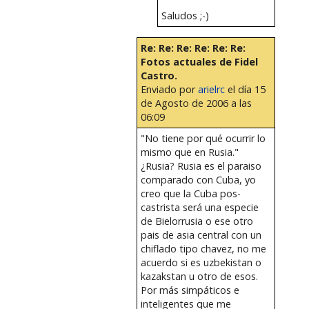
Saludos ;-)
Re: Re: Re: Re: Re: Re:
Fotos actuales de Fidel
Castro.
Enviado por
arielrc
el día 15
de Agosto de 2006 a las
06:09
"No tiene por qué ocurrir lo
mismo que en Rusia."
¿Rusia? Rusia es el paraiso
comparado con Cuba, yo
creo que la Cuba pos-
castrista será una especie
de Bielorrusia o ese otro
pais de asia central con un
chiflado tipo chavez, no me
acuerdo si es uzbekistan o
kazakstan u otro de esos.
Por más simpáticos e
inteligentes que me