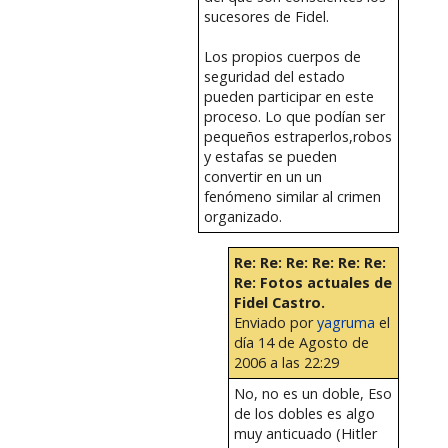
sucesores de Fidel.
Los propios cuerpos de
seguridad del estado
pueden participar en este
proceso. Lo que podían ser
pequeños estraperlos,robos
y estafas se pueden
convertir en un un
fenómeno similar al crimen
organizado.
Re: Re: Re: Re: Re: Re:
Re: Fotos actuales de
Fidel Castro.
Enviado por
yagruma
el
día 14 de Agosto de
2006 a las 22:29
No, no es un doble, Eso
de los dobles es algo
muy anticuado (Hitler