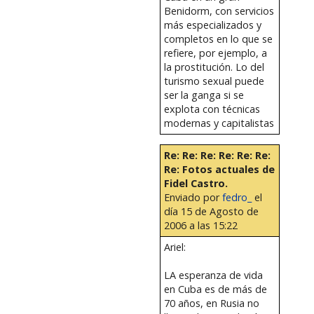
Benidorm, con servicios
más especializados y
completos en lo que se
refiere, por ejemplo, a
la prostitución. Lo del
turismo sexual puede
ser la ganga si se
explota con técnicas
modernas y capitalistas
Re: Re: Re: Re: Re: Re:
Re: Fotos actuales de
Fidel Castro.
Enviado por
fedro_
el
día 15 de Agosto de
2006 a las 15:22
Ariel:
LA esperanza de vida
en Cuba es de más de
70 años, en Rusia no