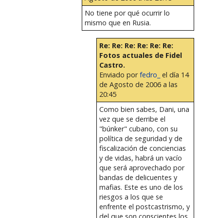
No tiene por qué ocurrir lo
mismo que en Rusia.
Re: Re: Re: Re: Re: Re:
Fotos actuales de Fidel
Castro.
Enviado por
fedro_
el día 14
de Agosto de 2006 a las
20:45
Como bien sabes, Dani, una
vez que se derribe el
"búnker" cubano, con su
política de seguridad y de
fiscalización de conciencias
y de vidas, habrá un vacío
que será aprovechado por
bandas de delicuentes y
mafias. Este es uno de los
riesgos a los que se
enfrente el postcastrismo, y
del que son conscientes los