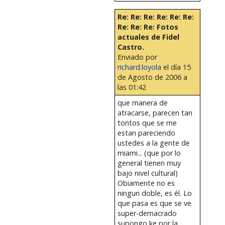
Re: Re: Re: Re: Re: Re:
Re: Re: Re: Fotos
actuales de Fidel
Castro.
Enviado por
richard.loyola
el día 15
de Agosto de 2006 a
las 01:42
que manera de
atracarse, parecen tan
tontos que se me
estan pareciendo
ustedes a la gente de
miami... (que por lo
general tienen muy
bajo nivel cultural)
Obiamente no es
ningun doble, es él. Lo
que pasa es que se ve
super-demacrado
supongo ke por la