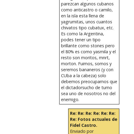
parezcan algunos cubanos
como anticastro o camilo,
en la isla esta llena de
yagrumitas, unos cuantos
chivatos tipo cubatux, etc.
Es como la Argentina,
podes tener un tipo
brillante como stones pero
el 80% es como yasmila y el
resto son moritos, mnrt,
morton. Fuimos, somos y
seremos bananeros (y con
CUba a la cabeza) solo
debemos preocuparnos que
el dictadorsucho de turno
sea uno de nosotros no del
enemigo.
Re: Re: Re: Re: Re: Re:
Re: Fotos actuales de
Fidel Castro.
Enviado por