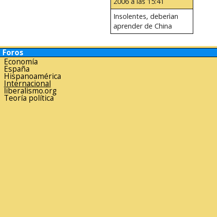
2006 a las 15:41
Insolentes, deberìan
aprender de China
Foros
Economía
España
Hispanoamérica
Internacional
liberalismo.org
Teoría política