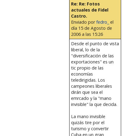
Re: Re: Fotos
actuales de Fidel
Castro.
Enviado por
fedro_
el
día 15 de Agosto de
2006 a las 15:26
Desde el punto de vista
liberal, lo de la
"diversificación de las
exportaciones" es un
tic propio de las
economías
teledirigidas. Los
campeones liberales
dirán que sea el
emrcado y la "mano
invisible" la que decida.
La mano invisible
quizás tire por el
turismo y convertir
Cuba en un gran