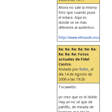
Ahora no sale la misma
foto que cuando puse
el enlace. Aquí es
donde se ve más
diferente al auténtico.
http://www.elmundo.es/albumes/2
Re: Re: Re: Re: Re: Re:
Re: Re: Re: Fotos
actuales de Fidel
Castro.
Enviado por
fedro_
el
día 14 de Agosto de
2006 a las 19:26
Tocawebs:
yo creo que es el doble.
Hay un no sé que de
pánfilo, de mirada de
borrego que me lo