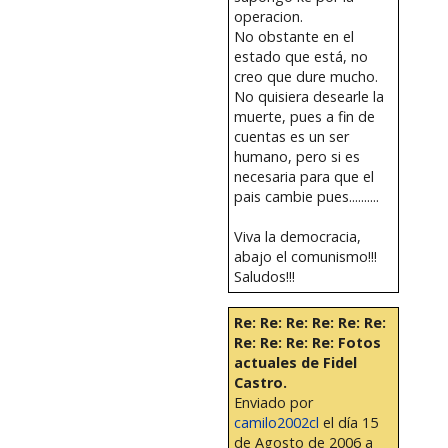
operacion.
No obstante en el
estado que está, no
creo que dure mucho.
No quisiera desearle la
muerte, pues a fin de
cuentas es un ser
humano, pero si es
necesaria para que el
pais cambie pues..........
Viva la democracia,
abajo el comunismo!!!
Saludos!!!
Re: Re: Re: Re: Re: Re:
Re: Re: Re: Re: Fotos
actuales de Fidel
Castro.
Enviado por
camilo2002cl
el día 15
de Agosto de 2006 a