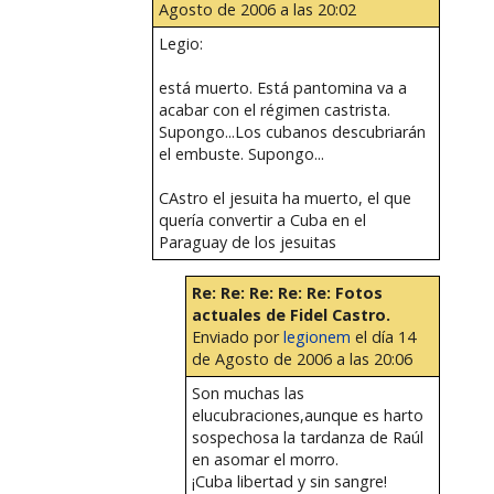
Agosto de 2006 a las 20:02
Legio:
está muerto. Está pantomina va a
acabar con el régimen castrista.
Supongo...Los cubanos descubriarán
el embuste. Supongo...
CAstro el jesuita ha muerto, el que
quería convertir a Cuba en el
Paraguay de los jesuitas
Re: Re: Re: Re: Re: Fotos
actuales de Fidel Castro.
Enviado por
legionem
el día 14
de Agosto de 2006 a las 20:06
Son muchas las
elucubraciones,aunque es harto
sospechosa la tardanza de Raúl
en asomar el morro.
¡Cuba libertad y sin sangre!