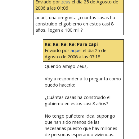
Enviado por
zeus
el día 25 de Agosto de
2006 a las 01:06
aquel, una pregunta ¿cuantas casas ha
construido el gobierno en estos casi 8
años, llegan a 100 mil ?
Re: Re: Re: Re: Para capi
Enviado por
aquel
el día 25 de
Agosto de 2006 a las 07:18
Querido amigo Zeus,
Voy a responder a tu pregunta como
puedo hacerlo:
¿Cuántas casas ha construido el
gobierno en estos casi 8 años?
No tengo puñetera idea, supongo
que han sido menos de las
necesarias puesto que hay millones
de personas esperando viviendas.