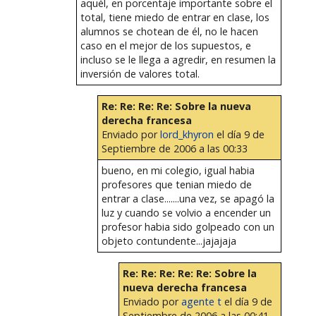
aquél, en porcentaje importante sobre el
total, tiene miedo de entrar en clase, los
alumnos se chotean de él, no le hacen
caso en el mejor de los supuestos, e
incluso se le llega a agredir, en resumen la
inversión de valores total.
Re: Re: Re: Re: Sobre la nueva
derecha francesa
Enviado por
lord_khyron
el día 9 de
Septiembre de 2006 a las 00:33
bueno, en mi colegio, igual habia
profesores que tenian miedo de
entrar a clase.......una vez, se apagó la
luz y cuando se volvio a encender un
profesor habia sido golpeado con un
objeto contundente...jajajaja
Re: Re: Re: Re: Re: Sobre la
nueva derecha francesa
Enviado por
agente t
el día 9 de
Septiembre de 2006 a las 00:41