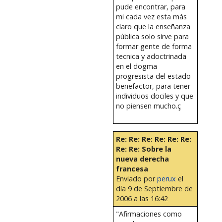
pude encontrar, para
mi cada vez esta más
claro que la enseñanza
pública solo sirve para
formar gente de forma
tecnica y adoctrinada
en el dogma
progresista del estado
benefactor, para tener
individuos dociles y que
no piensen mucho.ç
Re: Re: Re: Re: Re: Re:
Re: Re: Sobre la
nueva derecha
francesa
Enviado por
perux
el
día 9 de Septiembre de
2006 a las 16:42
"Afirmaciones como