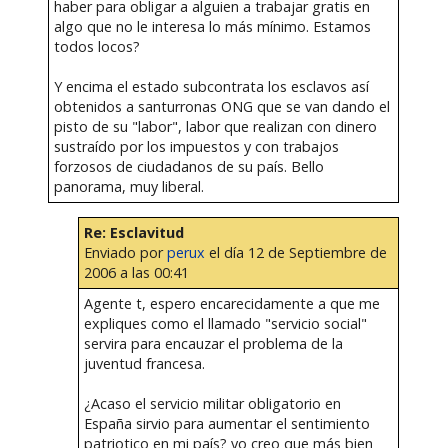
haber para obligar a alguien a trabajar gratis en
algo que no le interesa lo más mínimo. Estamos
todos locos?
Y encima el estado subcontrata los esclavos así
obtenidos a santurronas ONG que se van dando el
pisto de su "labor", labor que realizan con dinero
sustraído por los impuestos y con trabajos
forzosos de ciudadanos de su país. Bello
panorama, muy liberal.
Re: Esclavitud
Enviado por
perux
el día 12 de Septiembre de
2006 a las 00:41
Agente t, espero encarecidamente a que me
expliques como el llamado "servicio social"
servira para encauzar el problema de la
juventud francesa.
¿Acaso el servicio militar obligatorio en
España sirvio para aumentar el sentimiento
patriotico en mi país? yo creo que más bien