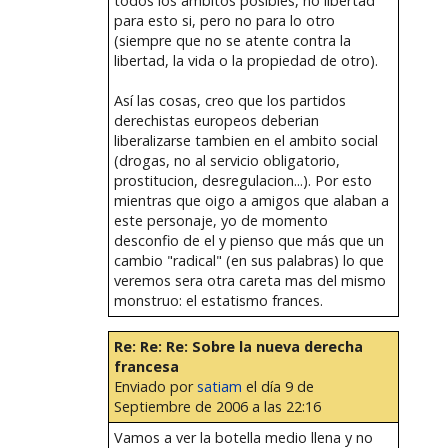
todos los ambitos posibles, no libertad
para esto si, pero no para lo otro
(siempre que no se atente contra la
libertad, la vida o la propiedad de otro).
Así las cosas, creo que los partidos
derechistas europeos deberian
liberalizarse tambien en el ambito social
(drogas, no al servicio obligatorio,
prostitucion, desregulacion...). Por esto
mientras que oigo a amigos que alaban a
este personaje, yo de momento
desconfio de el y pienso que más que un
cambio "radical" (en sus palabras) lo que
veremos sera otra careta mas del mismo
monstruo: el estatismo frances.
Re: Re: Re: Sobre la nueva derecha
francesa
Enviado por
satiam
el día 9 de
Septiembre de 2006 a las 22:16
Vamos a ver la botella medio llena y no