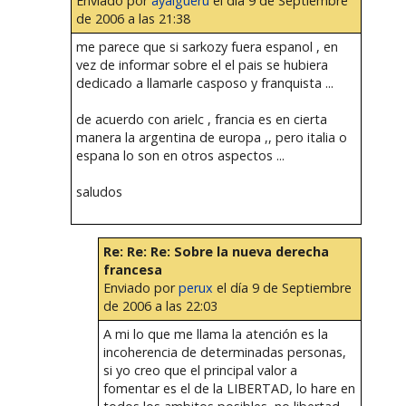
Enviado por
ayalgueru
el día 9 de Septiembre
de 2006 a las 21:38
me parece que si sarkozy fuera espanol , en
vez de informar sobre el el pais se hubiera
dedicado a llamarle casposo y franquista ...
de acuerdo con arielc , francia es en cierta
manera la argentina de europa ,, pero italia o
espana lo son en otros aspectos ...
saludos
Re: Re: Re: Sobre la nueva derecha
francesa
Enviado por
perux
el día 9 de Septiembre
de 2006 a las 22:03
A mi lo que me llama la atención es la
incoherencia de determinadas personas,
si yo creo que el principal valor a
fomentar es el de la LIBERTAD, lo hare en