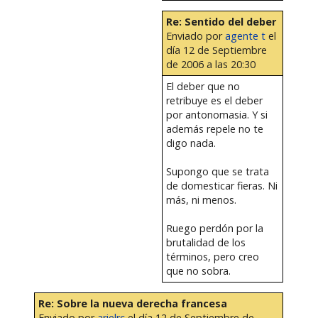
Re: Sentido del deber
Enviado por
agente t
el
día 12 de Septiembre
de 2006 a las 20:30
El deber que no
retribuye es el deber
por antonomasia. Y si
además repele no te
digo nada.
Supongo que se trata
de domesticar fieras. Ni
más, ni menos.
Ruego perdón por la
brutalidad de los
términos, pero creo
que no sobra.
Re: Sobre la nueva derecha francesa
Enviado por
arielrc
el día 12 de Septiembre de