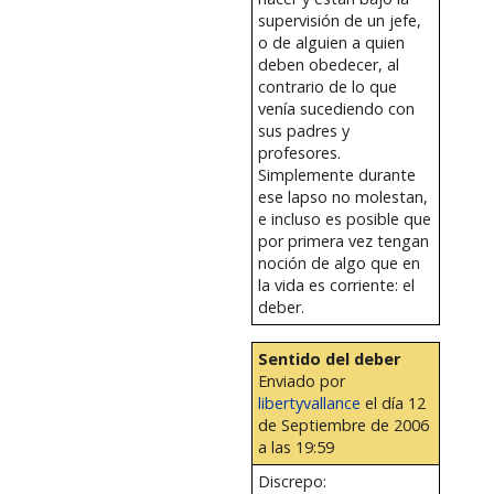
supervisión de un jefe,
o de alguien a quien
deben obedecer, al
contrario de lo que
venía sucediendo con
sus padres y
profesores.
Simplemente durante
ese lapso no molestan,
e incluso es posible que
por primera vez tengan
noción de algo que en
la vida es corriente: el
deber.
Sentido del deber
Enviado por
libertyvallance
el día 12
de Septiembre de 2006
a las 19:59
Discrepo: