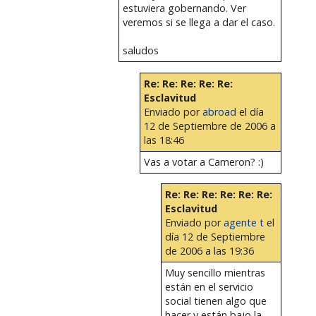
estuviera gobernando. Ver
veremos si se llega a dar el caso.
saludos
Re: Re: Re: Re: Re:
Esclavitud
Enviado por
abroad
el día
12 de Septiembre de 2006 a
las 18:46
Vas a votar a Cameron? :)
Re: Re: Re: Re: Re: Re:
Esclavitud
Enviado por
agente t
el
día 12 de Septiembre
de 2006 a las 19:36
Muy sencillo mientras
están en el servicio
social tienen algo que
hacer y están bajo la