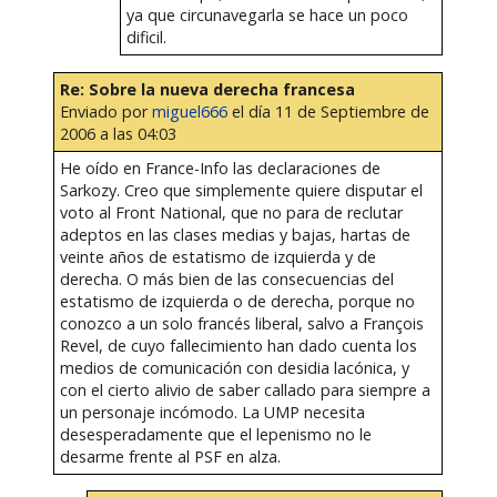
ya que circunavegarla se hace un poco
dificil.
Re: Sobre la nueva derecha francesa
Enviado por
miguel666
el día 11 de Septiembre de
2006 a las 04:03
He oído en France-Info las declaraciones de
Sarkozy. Creo que simplemente quiere disputar el
voto al Front National, que no para de reclutar
adeptos en las clases medias y bajas, hartas de
veinte años de estatismo de izquierda y de
derecha. O más bien de las consecuencias del
estatismo de izquierda o de derecha, porque no
conozco a un solo francés liberal, salvo a François
Revel, de cuyo fallecimiento han dado cuenta los
medios de comunicación con desidia lacónica, y
con el cierto alivio de saber callado para siempre a
un personaje incómodo. La UMP necesita
desesperadamente que el lepenismo no le
desarme frente al PSF en alza.