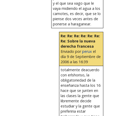
y el que sea vago que le
vaya midiendo el agua a los
camotes, es decir, que se lo
piense dos veces antes de
ponerse a haraganear.
Re: Re: Re: Re: Re: Re:
Re: Sobre la nueva
derecha francesa
Enviado por
perux
el
día 9 de Septiembre de
2006 a las 16:39
totalmente deacuerdo
con erlshoriso, la
obligatoriedad de la
enseñanza hasta los 16
hace que se junten en
las clases la gente que
libremente decide
estudiar y la gente que
preferiria estar