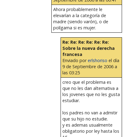
Ahora probablemente le
elevarían a la categoría de
madre (siendo varón), o de
polígama si es mujer.
Re: Re: Re: Re: Re: Re:
Sobre la nueva derecha
francesa
Enviado por
erlshoriso
el día
9 de Septiembre de 2006 a
las 03:25
creo que el problema es
que no les dan alternativa a
los jovenes que no les gusta
estudiar.
los padres no van a admitir
que su hijo no estudie.
y es ademas usualmente
obligatorio por ley hasta los