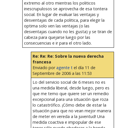
extremo al otro mientras los politicos
inescrupulosos se aprovecha de esa tontera
social. En lugar de evaluar las ventajas y
desventajas de cada politica, para elegir la
optima solo ven las ventajas (o las
desventajas cuando no les gusta) y se tiran de
cabeza para quejarse luego por las
consecuencias e ir para el otro lado.
Re: Re: Re: Sobre la nueva derecha
francesa
Enviado por
agente t
el día 11 de
Septiembre de 2006 a las 11:53
Lo del servicio social de 6 meses no es
una medida liberal, desde luego, pero es
que me temo que quiere ser un remedio
excepcional para una situación que roza
lo catastrófico. ¡Cómo debe de estar la
situación para que no vean mejor manera
de meter en vereda a la juventud! Una
medida coactiva e impopular de ese
tenor sólo puede obedecer a la honda