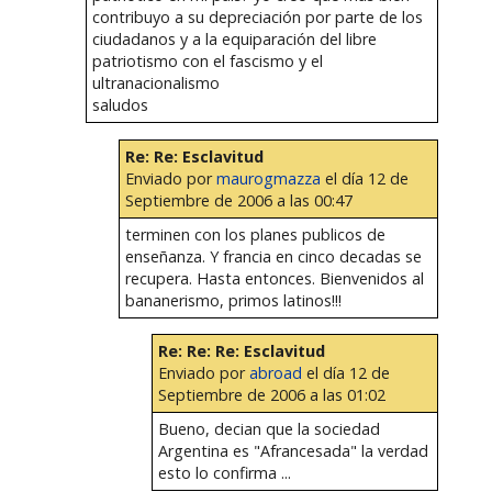
contribuyo a su depreciación por parte de los
ciudadanos y a la equiparación del libre
patriotismo con el fascismo y el
ultranacionalismo
saludos
Re: Re: Esclavitud
Enviado por
maurogmazza
el día 12 de
Septiembre de 2006 a las 00:47
terminen con los planes publicos de
enseñanza. Y francia en cinco decadas se
recupera. Hasta entonces. Bienvenidos al
bananerismo, primos latinos!!!
Re: Re: Re: Esclavitud
Enviado por
abroad
el día 12 de
Septiembre de 2006 a las 01:02
Bueno, decian que la sociedad
Argentina es "Afrancesada" la verdad
esto lo confirma ...