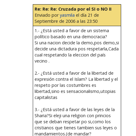
Re: Re: Re: Cruzada por el SI o NO II
Enviado por
yasmila
el día 21 de
Septiembre de 2006 a las 23:50
1.- ¿Está usted a favor de un sistema
político basado en una democracia?
Si una nacion decide la demo,pos demo,si
decide una dictadura pos respetarla,Cada
cual respetando la eleccion del país
vecino .
2.- ¿Está usted a favor de la libertad de
expresión contra el Islam? La libertad y el
respeto por las costumbres es
libertad,sino es sensacionalismo,utopias
capitalistas
3.- ¿Está usted a favor de las leyes de la
Sharia?Si eleji una religion con princios
que se deban respetar po si,como los
cristianos que tienes tambien sus leyes o
mandamientos.(de mandar?