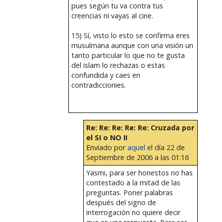
pues según tu va contra tus
creencias ni vayas al cine.
15) Sí, visto lo esto se confirma eres
musulmana aunque con una visión un
tanto particular lo que no te gusta
del islam lo rechazas o estas
confundida y caes en
contradiccionies.
Re: Re: Re: Re: Re: Cruzada por
el SI o NO II
Enviado por
aquel
el día 22 de
Septiembre de 2006 a las 01:16
Yasmi, para ser honestos no has
contestado a la mitad de las
preguntas. Poner palabras
después del signo de
interrogación no quiere decir