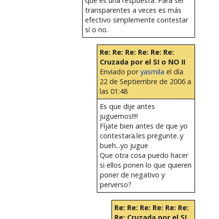
que es una respuesta. Para ser
transparentes a veces es más
efectivo simplemente contestar
sí o no.
Re: Re: Re: Re: Re: Re:
Cruzada por el SI o NO II
Enviado por
yasmila
el día
22 de Septiembre de 2006 a
las 01:48
Es que dije antes
juguemos!!!!
Fíjate bien antes de que yo
contestara.les pregunte..y
bueh...yo jugue
Que otra cosa puedo hacer
si ellos ponen lo que quieren
poner de negativo y
perverso?
Re: Re: Re: Re: Re: Re:
Re: Cruzada por el SI