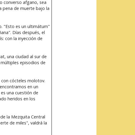
no converso afgano, sea
la pena de muerte bajo la
ío. "Esto es un ultimátum"
ana". Días después, el
s: con la inyección de
at, una ciudad al sur de
 múltiples episodios de
s con cócteles molotov.
 encontramos en un
o es una cuestión de
ado heridos en los
de la Mezquita Central
rte de miles", valdrá la