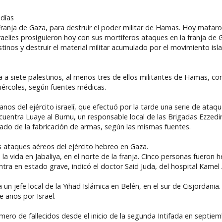
 días
Franja de Gaza, para destruir el poder militar de Hamas. Hoy mataro
raelíes prosiguieron hoy con sus mortíferos ataques en la franja de 
stinos y destruir el material militar acumulado por el movimiento is
a a siete palestinos, al menos tres de ellos militantes de Hamas, co
iércoles, según fuentes médicas.
nos del ejército israelí, que efectuó por la tarde una serie de ataq
cuentra Luaye al Burnu, un responsable local de las Brigadas Ezzedi
o de la fabricación de armas, según las mismas fuentes.
s ataques aéreos del ejército hebreo en Gaza.
la vida en Jabaliya, en el norte de la franja. Cinco personas fueron 
ntra en estado grave, indicó el doctor Said Juda, del hospital Kame
 un jefe local de la Yihad Islámica en Belén, en el sur de Cisjordania
 años por Israel.
mero de fallecidos desde el inicio de la segunda Intifada en septie