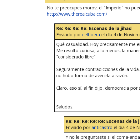
No te preocupes morov, el "Imperio" no puede 
http://www.therealcuba.com/
Re: Re: Re: Re: Escenas de la jihad
Enviado por
celtibera
el día 4 de Noviem
Qué casualidad. Hoy precisamente me e
Me resultó curiosa, a lo menos, la mane
"considerado libre".
Seguramente contradicciones de la vida. 
no hubo forma de avenirla a razón.
Claro, eso sí, al fin dijo, democracia po
Saludos.
Re: Re: Re: Re: Re: Escenas de la 
Enviado por
anticastro
el día 4 de 
Y no le preguntaste si el coma-anda