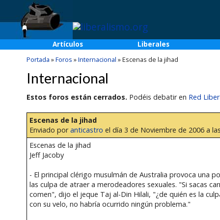
Artículos
Liberales
Portada
»
Foros
»
Internacional
»
Escenas de la jihad
Internacional
Estos foros están cerrados.
Podéis debatir en
Red Liber
Escenas de la jihad
Enviado por
anticastro
el día 3 de Noviembre de 2006 a las
Escenas de la jihad
Jeff Jacoby
- El principal clérigo musulmán de Australia provoca una po
las culpa de atraer a merodeadores sexuales. "Si sacas carne s
comen", dijo el jeque Taj al-Din Hilali, "¿de quién es la cul
con su velo, no habría ocurrido ningún problema."