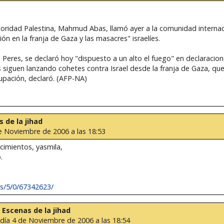
utoridad Palestina, Mahmud Abas, llamó ayer a la comunidad internaci
n en la franja de Gaza y las masacres" israelíes.
n Peres, se declaró hoy "dispuesto a un alto el fuego" en declaracione
s siguen lanzando cohetes contra Israel desde la franja de Gaza, 
upación, declaró. (AFP-NA)
s de la jihad
e Noviembre de 2006 a las 18:53
cimientos, yasmila,
.
os/5/0/67342623/
: Escenas de la jihad
 día 4 de Noviembre de 2006 a las 18:54