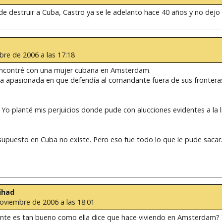
destruir a Cuba, Castro ya se le adelanto hace 40 años y no dejo ni
bre de 2006 a las 17:18
ncontré con una mujer cubana en Amsterdam.
ra apasionada en que defendía al comandante fuera de sus fronteras
Yo planté mis perjuicios donde pude con alucciones evidentes a la li
r supuesto en Cuba no existe. Pero eso fue todo lo que le pude sacar
jihad
Noviembre de 2006 a las 18:01
nte es tan bueno como ella dice que hace viviendo en Amsterdam? Y n