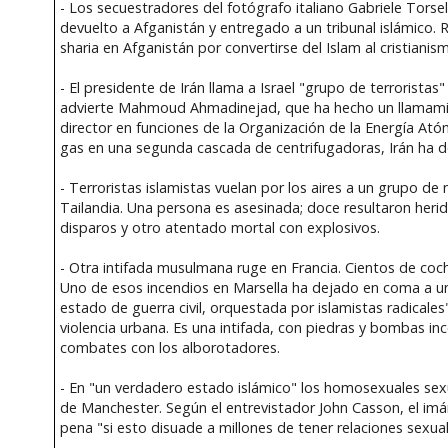
- Los secuestradores del fotógrafo italiano Gabriele Tor
devuelto a Afganistán y entregado a un tribunal islámico. 
sharia en Afganistán por convertirse del Islam al cristianis
- El presidente de Irán llama a Israel "grupo de terrorista
advierte Mahmoud Ahmadinejad, que ha hecho un llamamient
director en funciones de la Organización de la Energía Atóm
gas en una segunda cascada de centrifugadoras, Irán ha d
- Terroristas islamistas vuelan por los aires a un grupo 
Tailandia. Una persona es asesinada; doce resultaron herid
disparos y otro atentado mortal con explosivos.
- Otra intifada musulmana ruge en Francia. Cientos de coc
Uno de esos incendios en Marsella ha dejado en coma a 
estado de guerra civil, orquestada por islamistas radicales"
violencia urbana. Es una intifada, con piedras y bombas inc
combates con los alborotadores.
- En "un verdadero estado islámico" los homosexuales sex
de Manchester. Según el entrevistador John Casson, el imá
pena "si esto disuade a millones de tener relaciones sexu