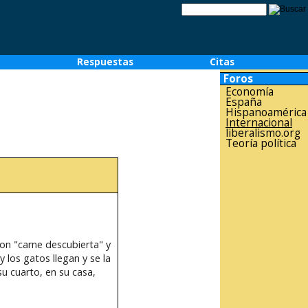
o
Respuestas
Citas
Foros
Economía
España
Hispanoamérica
Internacional
liberalismo.org
Teoría política
con "carne descubierta" y
y los gatos llegan y se la
su cuarto, en su casa,