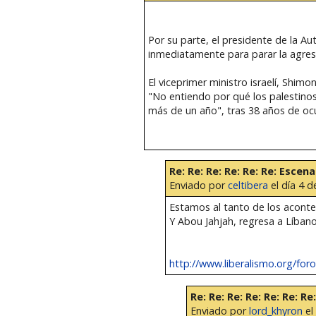
Por su parte, el presidente de la A
inmediatamente para parar la agresió
El viceprimer ministro israelí, Shimo
"No entiendo por qué los palestino
más de un año", tras 38 años de oc
Re: Re: Re: Re: Re: Re: Escena
Enviado por
celtibera
el día 4 d
Estamos al tanto de los aconte
Y Abou Jahjah, regresa a Líbano
http://www.liberalismo.org/for
Re: Re: Re: Re: Re: Re: Re
Enviado por
lord_khyron
el