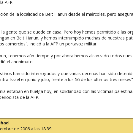
la AFP.
ación de la localidad de Beit Hanun desde el miércoles, pero asegu
la gente que se quede en casa. Pero hoy hemos permitido a las or
engan en Beit Hanun, y hemos interrumpido muchas de nuestras patru
os comercios", indicó a la AFP un portavoz militar.
nun, tenemos aún tiempo y por ahora hemos alcanzado todos nuest
idió el anonimato.
stinos han sido interrogados y que varias decenas han sido detenido
ra Israel en junio y julio, frente a los 56 de los últimos tres meses"
nia estaban en huelga hoy, en solidaridad con las víctimas palestinas
periodista de la AFP.
jihad
iembre de 2006 a las 18:39