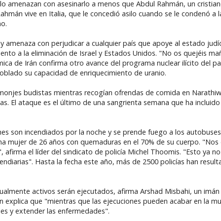
sello amenazan con asesinarlo a menos que Abdul Rahmán, un cristia
Rahmán vive en Italia, que le concedió asilo cuando se le condenó a 
mo.
s" y amenaza con perjudicar a cualquier país que apoye al estado jud
o a la eliminación de Israel y Estados Unidos. "No os quejéis mañ
ica de Irán confirma otro avance del programa nuclear ilícito del paí
oblado su capacidad de enriquecimiento de uranio.
de monjes budistas mientras recogían ofrendas de comida en Narathiw
as. El ataque es el último de una sangrienta semana que ha incluido
hes son incendiados por la noche y se prende fuego a los autobuse
una mujer de 26 años con quemaduras en el 70% de su cuerpo. "Nos
, afirma el líder del sindicato de policía Michel Thoomis. "Esto ya n
endiarias". Hasta la fecha este año, más de 2500 policías han result
ualmente activos serán ejecutados, afirma Arshad Misbahi, un imán 
n explica que "mientras que las ejecuciones pueden acabar en la mue
ales y extender las enfermedades".