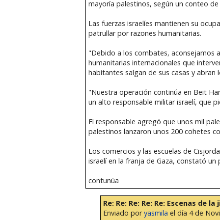
mayoría palestinos, según un conteo de 
Las fuerzas israelíes mantienen su ocup
patrullar por razones humanitarias.
"Debido a los combates, aconsejamos a 
humanitarias internacionales que interv
habitantes salgan de sus casas y abran l
"Nuestra operación continúa en Beit Ha
un alto responsable militar israelí, que p
El responsable agregó que unos mil pale
palestinos lanzaron unos 200 cohetes cont
Los comercios y las escuelas de Cisjorda
israelí en la franja de Gaza, constató un 
contunúa
Re: Re: Re: Re: Re: Escenas de la 
Enviado por
yasmila
el día 4 de Nov