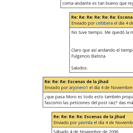
coma-andante es tan bueno que reg
Re: Re: Re: Re: Re: Re: Escena
Enviado por
celtibera
el día 4 d
No tuve tiempo. Me quedó la 
Claro que así andando el tiempo
Fulgencio Batista.
Saludos.
Re: Re: Re: Escenas de la jihad
Enviado por
arjonero1
el día 4 de Noviembre 
¿que pasa Moro es todo esto también propaga
fascismo las peticiones del post raiz? das má
Re: Re: Re: Re: Escenas de la jihad
Enviado por
yasmila
el día 4 de Noviembr
Sábado 4 de Noviembre de 2006