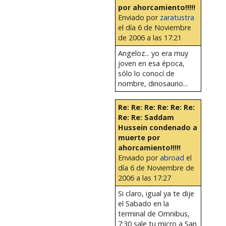
por ahorcamiento!!!!!
Enviado por
zaratustra
el día 6 de Noviembre
de 2006 a las 17:21
Angeloz... yo era muy
joven en esa época,
sólo lo conocí de
nombre, dinosaurio...
Re: Re: Re: Re: Re: Re:
Re: Re: Saddam
Hussein condenado a
muerte por
ahorcamiento!!!!!
Enviado por
abroad
el
día 6 de Noviembre de
2006 a las 17:27
Si claro, igual ya te dije
el Sabado en la
terminal de Omnibus,
7:30 sale tu micro a San