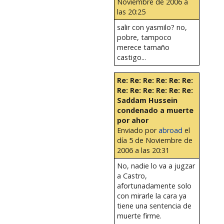
Noviembre de 2006 a
las 20:25
salir con yasmilo? no,
pobre, tampoco
merece tamaño
castigo...
Re: Re: Re: Re: Re: Re:
Re: Re: Re: Re: Re: Re:
Saddam Hussein
condenado a muerte
por ahor
Enviado por
abroad
el
día 5 de Noviembre de
2006 a las 20:31
No, nadie lo va a jugzar
a Castro,
afortunadamente solo
con mirarle la cara ya
tiene una sentencia de
muerte firme.