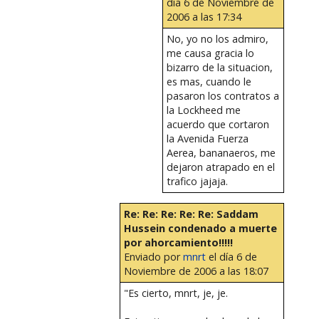
día 6 de Noviembre de
2006 a las 17:34
No, yo no los admiro,
me causa gracia lo
bizarro de la situacion,
es mas, cuando le
pasaron los contratos a
la Lockheed me
acuerdo que cortaron
la Avenida Fuerza
Aerea, bananaeros, me
dejaron atrapado en el
trafico jajaja.
Re: Re: Re: Re: Re: Saddam
Hussein condenado a muerte
por ahorcamiento!!!!!
Enviado por
mnrt
el día 6 de
Noviembre de 2006 a las 18:07
"Es cierto, mnrt, je, je.