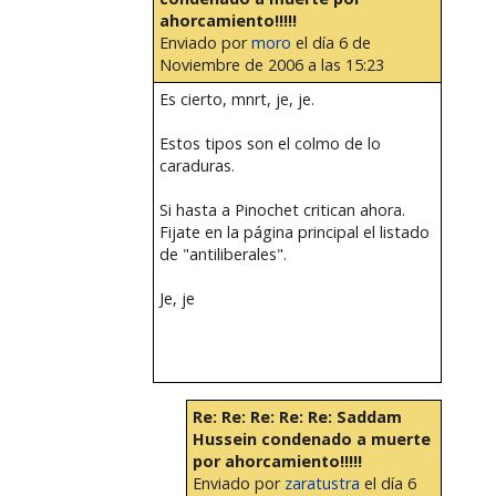
ahorcamiento!!!!!
Enviado por
moro
el día 6 de
Noviembre de 2006 a las 15:23
Es cierto, mnrt, je, je.
Estos tipos son el colmo de lo
caraduras.
Si hasta a Pinochet critican ahora.
Fijate en la página principal el listado
de "antiliberales".
Je, je
Re: Re: Re: Re: Re: Saddam
Hussein condenado a muerte
por ahorcamiento!!!!!
Enviado por
zaratustra
el día 6