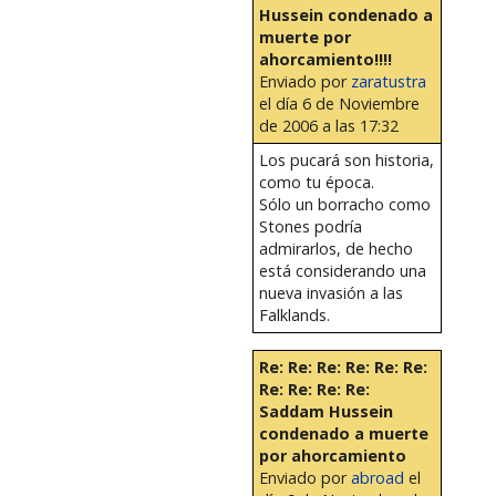
Hussein condenado a
muerte por
ahorcamiento!!!!
Enviado por
zaratustra
el día 6 de Noviembre
de 2006 a las 17:32
Los pucará son historia,
como tu época.
Sólo un borracho como
Stones podría
admirarlos, de hecho
está considerando una
nueva invasión a las
Falklands.
Re: Re: Re: Re: Re: Re:
Re: Re: Re: Re:
Saddam Hussein
condenado a muerte
por ahorcamiento
Enviado por
abroad
el