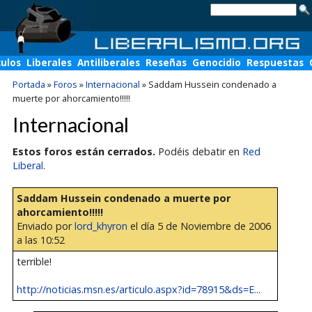
culos
Liberales
Antiliberales
Reseñas
Genocidio
Respuestas
Portada
»
Foros
»
Internacional
»
Saddam Hussein condenado a
muerte por ahorcamiento!!!!!
Internacional
Estos foros están cerrados.
Podéis debatir en
Red
Liberal
.
Saddam Hussein condenado a muerte por
ahorcamiento!!!!!
Enviado por
lord_khyron
el día 5 de Noviembre de 2006
a las 10:52
terrible!
http://noticias.msn.es/articulo.aspx?id=78915&ds=E...