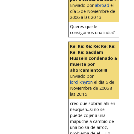
Enviado por
abroad
el
día 5 de Noviembre de
2006 a las 20:13
Queres que le
consigamos una india?
Re: Re: Re: Re: Re: Re:
Re: Re: Saddam
Hussein condenado a
muerte por
ahorcamiento!!!!!
Enviado por
lord_khyron
el día 5 de
Noviembre de 2006 a
las 20:15
creo que sobran ahi en
neuquén...si no se
puede cojer a una
mapuche a cambio de
una bolsa de arroz,
problema de el......Lo