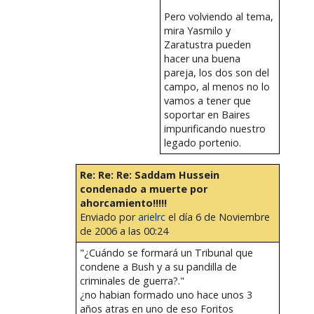
Pero volviendo al tema,
mira Yasmilo y
Zaratustra pueden
hacer una buena
pareja, los dos son del
campo, al menos no lo
vamos a tener que
soportar en Baires
impurificando nuestro
legado portenio.
Re: Re: Re: Saddam Hussein
condenado a muerte por
ahorcamiento!!!!!
Enviado por
arielrc
el día 6 de Noviembre
de 2006 a las 00:24
"¿Cuándo se formará un Tribunal que
condene a Bush y a su pandilla de
criminales de guerra?."
¿no habian formado uno hace unos 3
años atras en uno de eso Foritos