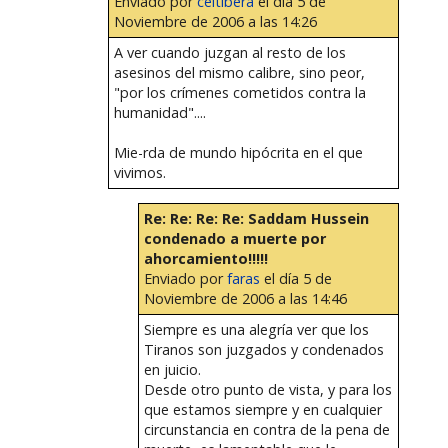
Enviado por
celtibera
el día 5 de
Noviembre de 2006 a las 14:26
A ver cuando juzgan al resto de los
asesinos del mismo calibre, sino peor,
"por los crímenes cometidos contra la
humanidad"....
Mie-rda de mundo hipócrita en el que
vivimos.
Re: Re: Re: Re: Saddam Hussein
condenado a muerte por
ahorcamiento!!!!!
Enviado por
faras
el día 5 de
Noviembre de 2006 a las 14:46
Siempre es una alegría ver que los
Tiranos son juzgados y condenados
en juicio.
Desde otro punto de vista, y para los
que estamos siempre y en cualquier
circunstancia en contra de la pena de