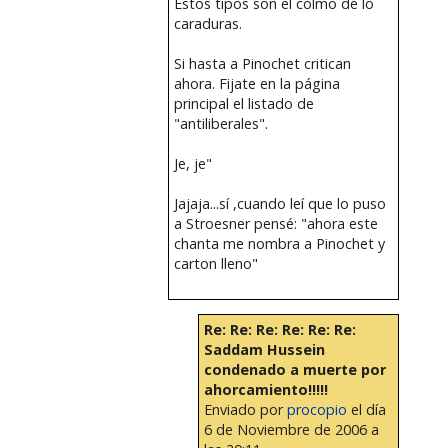
Estos tipos son el colmo de lo
caraduras.
Si hasta a Pinochet critican
ahora. Fijate en la página
principal el listado de
"antiliberales".
Je, je"
Jajaja...sí ,cuando leí que lo puso
a Stroesner pensé: "ahora este
chanta me nombra a Pinochet y
carton lleno"
Re: Re: Re: Re: Re: Re:
Saddam Hussein
condenado a muerte por
ahorcamiento!!!!!
Enviado por
procopio
el día
6 de Noviembre de 2006 a