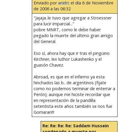
Enviado por
arielrc
el día 6 de Noviembre
de 2006 a las 06:32
"Jajaja..le tuvo que agregar a Stroessner
para lucir imparcial..."
pobre MNRT, como le debe haber
pegado la muerte del ultimo gran amigo
del General.
Eso sí, ahora hay que ir tras el pingüino
Kirchner, lex luthor Lukashenko y el
guasón Chavez.
Abroad, es que en el infierno ya esta
hinchados las b.. de argentinos (fijate
como no podemos terminar de enterrar a
Perón); aunque me hiciste recordar que
en representación de la pandilla
setentista este años también se nos fue
Gorriaran!!!
Re: Re: Re: Re: Saddam Hussein
condenado a muerte por