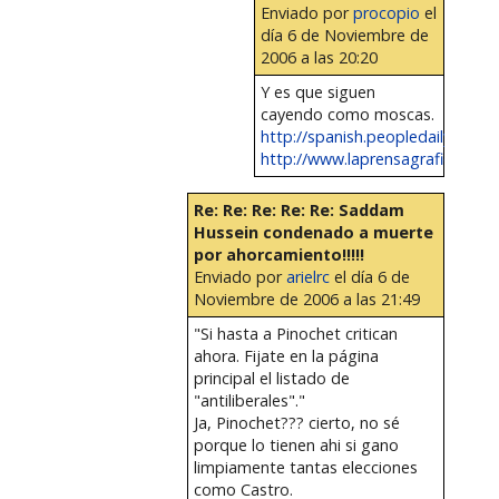
Enviado por
procopio
el
día 6 de Noviembre de
2006 a las 20:20
Y es que siguen
cayendo como moscas.
http://spanish.peopledaily.com.c
http://www.laprensagrafica.com
Re: Re: Re: Re: Re: Saddam
Hussein condenado a muerte
por ahorcamiento!!!!!
Enviado por
arielrc
el día 6 de
Noviembre de 2006 a las 21:49
"Si hasta a Pinochet critican
ahora. Fijate en la página
principal el listado de
"antiliberales"."
Ja, Pinochet??? cierto, no sé
porque lo tienen ahi si gano
limpiamente tantas elecciones
como Castro.