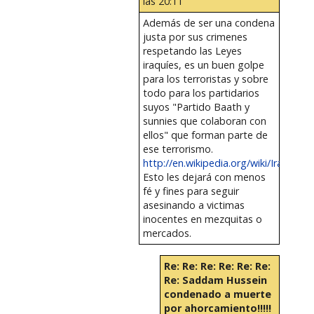
las 20:11
Además de ser una condena
justa por sus crimenes
respetando las Leyes
iraquíes, es un buen golpe
para los terroristas y sobre
todo para los partidarios
suyos "Partido Baath y
sunnies que colaboran con
ellos" que forman parte de
ese terrorismo.
http://en.wikipedia.org/wiki/Iraqi_ins
Esto les dejará con menos
fé y fines para seguir
asesinando a victimas
inocentes en mezquitas o
mercados.
Re: Re: Re: Re: Re: Re:
Re: Saddam Hussein
condenado a muerte
por ahorcamiento!!!!!