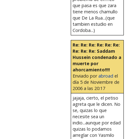
que pasa es que zara
tiene menos chamullo
que De La Rua...(que
tambien estudio en
Cordoba...)
Re: Re: Re: Re: Re: Re:
Re: Re: Re: Saddam
Hussein condenado a
muerte por
ahorcamiento!!!!
Enviado por
abroad
el
día 5 de Noviembre de
2006 a las 20:17
jajaja, cierto, el petiso
agreta que le dicen. No
se, quizas lo que
necesite sea un
indio...aunque por edad
quizas lo podamos
arreglar con Yasmilo