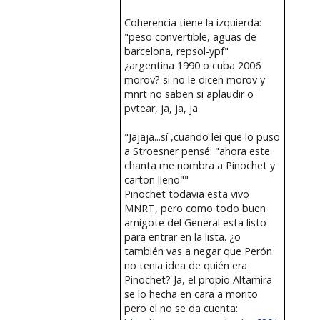
Coherencia tiene la izquierda:
"peso convertible, aguas de
barcelona, repsol-ypf"
¿argentina 1990 o cuba 2006
morov? si no le dicen morov y
mnrt no saben si aplaudir o
pvtear, ja, ja, ja
"Jajaja...sí ,cuando leí que lo puso
a Stroesner pensé: "ahora este
chanta me nombra a Pinochet y
carton lleno""
Pinochet todavia esta vivo
MNRT, pero como todo buen
amigote del General esta listo
para entrar en la lista. ¿o
también vas a negar que Perón
no tenia idea de quién era
Pinochet? Ja, el propio Altamira
se lo hecha en cara a morito
pero el no se da cuenta: