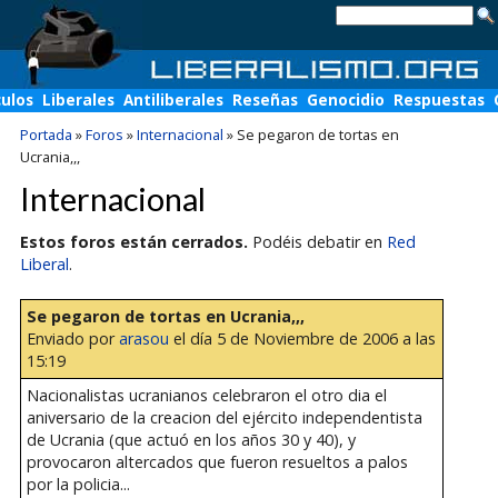
culos
Liberales
Antiliberales
Reseñas
Genocidio
Respuestas
Portada
»
Foros
»
Internacional
»
Se pegaron de tortas en
Ucrania,,,
Internacional
Estos foros están cerrados.
Podéis debatir en
Red
Liberal
.
Se pegaron de tortas en Ucrania,,,
Enviado por
arasou
el día 5 de Noviembre de 2006 a las
15:19
Nacionalistas ucranianos celebraron el otro dia el
aniversario de la creacion del ejército independentista
de Ucrania (que actuó en los años 30 y 40), y
provocaron altercados que fueron resueltos a palos
por la policia...