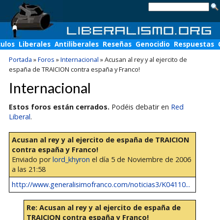
culos
Liberales
Antiliberales
Reseñas
Genocidio
Respuestas
Portada
»
Foros
»
Internacional
»
Acusan al rey y al ejercito de
españa de TRAICION contra españa y Franco!
Internacional
Estos foros están cerrados.
Podéis debatir en
Red
Liberal
.
Acusan al rey y al ejercito de españa de TRAICION
contra españa y Franco!
Enviado por
lord_khyron
el día 5 de Noviembre de 2006
a las 21:58
http://www.generalisimofranco.com/noticias3/K04110...
Re: Acusan al rey y al ejercito de españa de
TRAICION contra españa y Franco!