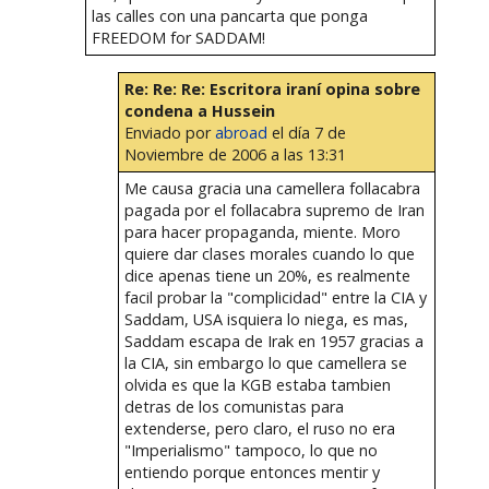
las calles con una pancarta que ponga
FREEDOM for SADDAM!
Re: Re: Re: Escritora iraní opina sobre
condena a Hussein
Enviado por
abroad
el día 7 de
Noviembre de 2006 a las 13:31
Me causa gracia una camellera follacabra
pagada por el follacabra supremo de Iran
para hacer propaganda, miente. Moro
quiere dar clases morales cuando lo que
dice apenas tiene un 20%, es realmente
facil probar la "complicidad" entre la CIA y
Saddam, USA isquiera lo niega, es mas,
Saddam escapa de Irak en 1957 gracias a
la CIA, sin embargo lo que camellera se
olvida es que la KGB estaba tambien
detras de los comunistas para
extenderse, pero claro, el ruso no era
"Imperialismo" tampoco, lo que no
entiendo porque entonces mentir y