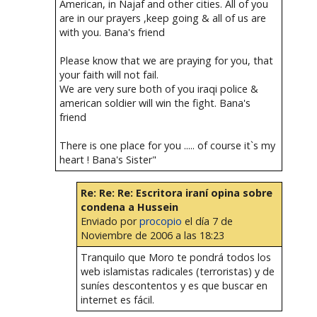
American, in Najaf and other cities. All of you
are in our prayers ,keep going & all of us are
with you. Bana's friend
Please know that we are praying for you, that
your faith will not fail.
We are very sure both of you iraqi police &
american soldier will win the fight. Bana's
friend
There is one place for you ..... of course it`s my
heart ! Bana's Sister"
Re: Re: Re: Escritora iraní opina sobre
condena a Hussein
Enviado por
procopio
el día 7 de
Noviembre de 2006 a las 18:23
Tranquilo que Moro te pondrá todos los
web islamistas radicales (terroristas) y de
suníes descontentos y es que buscar en
internet es fácil.