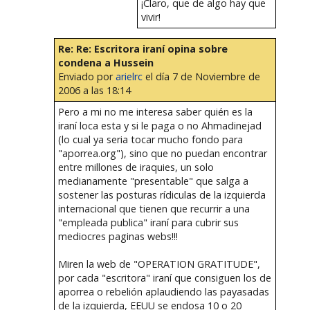
¡Claro, que de algo hay que
vivir!
Re: Re: Escritora iraní opina sobre
condena a Hussein
Enviado por
arielrc
el día 7 de Noviembre de
2006 a las 18:14
Pero a mi no me interesa saber quién es la
iraní loca esta y si le paga o no Ahmadinejad
(lo cual ya seria tocar mucho fondo para
"aporrea.org"), sino que no puedan encontrar
entre millones de iraquies, un solo
medianamente "presentable" que salga a
sostener las posturas rídiculas de la izquierda
internacional que tienen que recurrir a una
"empleada publica" iraní para cubrir sus
mediocres paginas webs!!!
Miren la web de "OPERATION GRATITUDE",
por cada "escritora" iraní que consiguen los de
aporrea o rebelión aplaudiendo las payasadas
de la izquierda, EEUU se endosa 10 o 20