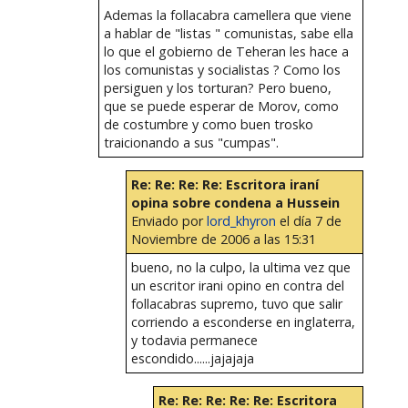
Ademas la follacabra camellera que viene
a hablar de "listas " comunistas, sabe ella
lo que el gobierno de Teheran les hace a
los comunistas y socialistas ? Como los
persiguen y los torturan? Pero bueno,
que se puede esperar de Morov, como
de costumbre y como buen trosko
traicionando a sus "cumpas".
Re: Re: Re: Re: Escritora iraní
opina sobre condena a Hussein
Enviado por
lord_khyron
el día 7 de
Noviembre de 2006 a las 15:31
bueno, no la culpo, la ultima vez que
un escritor irani opino en contra del
follacabras supremo, tuvo que salir
corriendo a esconderse en inglaterra,
y todavia permanece
escondido......jajajaja
Re: Re: Re: Re: Re: Escritora