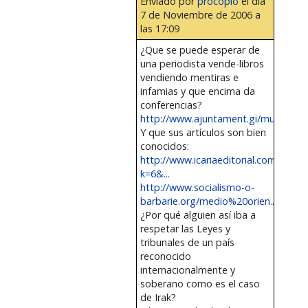
Enviado por
procopio
el día
7 de Noviembre de 2006 a
las 17:09
¿Que se puede esperar de
una periodista vende-libros
vendiendo mentiras e
infamias y que encima da
conferencias?
http://www.ajuntament.gi/musiquesrel
Y que sus artículos son bien
conocidos:
http://www.icariaeditorial.com/articu
k=6&...
http://www.socialismo-o-
barbarie.org/medio%20orien...
¿Por qué alguien así iba a
respetar las Leyes y
tribunales de un país
reconocido
internacionalmente y
soberano como es el caso
de Irak?