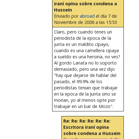
iraní opina sobre condena a
Hussein
Enviado por
abroad
el día 7 de
Noviembre de 2006 a las 15:53
Claro, pero cuando tenes un
periodista de la epoca de la
junta es un maldito cipayo,
cuando es una camellera cipaya
a sueldo es una heroina, no ves?
Al gordo Lanata no lo soporto
demasiado, pero una vez dijo
"hay que dejarse de hablar del
pasado, el 99.9% de los
periodistas tenian que trabajar
en la epoca de la Junta sino se
morian, yo al menos opte por
trabajar en un bar de Mozo".
Re: Re: Re: Re: Re: Re:
Escritora iraní opina
sobre condena a Hussein