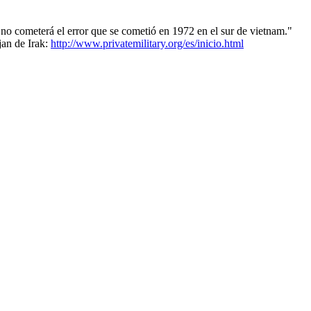
 no cometerá el error que se cometió en 1972 en el sur de vietnam."
jan de Irak:
http://www.privatemilitary.org/es/inicio.html