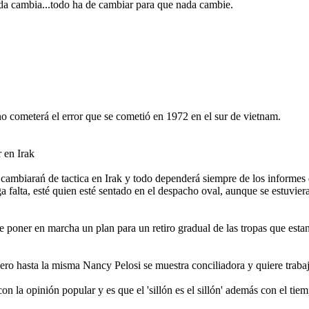
 nada cambia...todo ha de cambiar para que nada cambie.
no cometerá el error que se cometió en 1972 en el sur de vietnam.
r en Irak
cambiarań de tactica en Irak y todo dependerá siempre de los informes 
 falta, esté quien esté sentado en el despacho oval, aunque se estuviera 
poner en marcha un plan para un retiro gradual de las tropas que estan
ro hasta la misma Nancy Pelosi se muestra conciliadora y quiere trabaj
con la opinión popular y es que el 'sillón es el sillón' además con el t