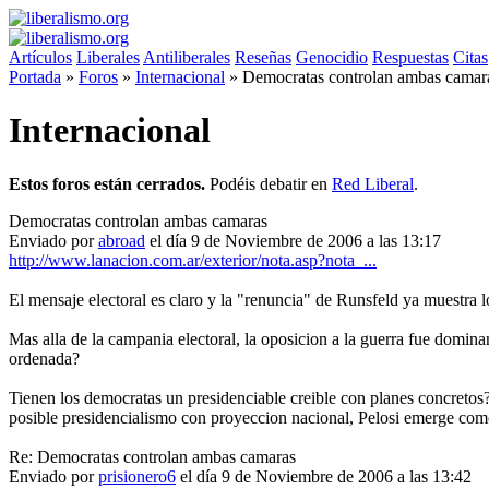
Artículos
Liberales
Antiliberales
Reseñas
Genocidio
Respuestas
Citas
Portada
»
Foros
»
Internacional
»
Democratas controlan ambas camar
Internacional
Estos foros están cerrados.
Podéis debatir en
Red Liberal
.
Democratas controlan ambas camaras
Enviado por
abroad
el día 9 de Noviembre de 2006 a las 13:17
http://www.lanacion.com.ar/exterior/nota.asp?nota_...
El mensaje electoral es claro y la "renuncia" de Runsfeld ya muestra l
Mas alla de la campania electoral, la oposicion a la guerra fue domin
ordenada?
Tienen los democratas un presidenciable creible con planes concretos?
posible presidencialismo con proyeccion nacional, Pelosi emerge com
Re: Democratas controlan ambas camaras
Enviado por
prisionero6
el día 9 de Noviembre de 2006 a las 13:42