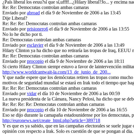
¿País liberal los eeuu?sí que sí,uffff...¿Hilary liberal?Jo... y encima
Re: Re: Democratas controlan ambas camaras
Enviado por
abroad
el día 9 de Noviembre de 2006 a las 13:45
Dije Liberal?
Re: Re: Re: Democratas controlan ambas camaras
Enviado por
prisionero6
el día 9 de Noviembre de 2006 a las 13:55
No lo he dicho por ti.
Re: Democratas controlan ambas camaras
Enviado por
esclavier
el día 9 de Noviembre de 2006 a las 13:49
Hilary Clinton ya ha dicho que no retiraría las tropas de Iraq, EEUU 
Re: Re: Democratas controlan ambas camaras
Enviado por
procopio
el día 9 de Noviembre de 2006 a las 18:11
Si cierto Hilary Clinton siempr estuvo a favor de laintervención milita
http://www.worldcantwait-la.com/13_de_junio_de_200...
Y que nadie espere que los demócratas retiren las tropas como mucho 
motivos de seguridad mundial se estará en Irak todo el tiempo que haga
Re: Re: Re: Democratas controlan ambas camaras
Enviado por
vidar
el día 10 de Noviembre de 2006 a las 00:59
La nueva presidenta de la Cámara, Nancy Pelosi, ha dicho que se debe 
Re: Re: Re: Re: Democratas controlan ambas camaras
Enviado por
procopio
el día 10 de Noviembre de 2006 a las 16:55
Eso se dijo durante la camapaña estadounidense por los democratas, pe
http://euronews.net/create_html.php?article=389718
Y es que es ya sabido, que en las campañas electorales se suele jugar 
opinión con respecto a Irak. Solo es cuestión de que se pongan al dia.