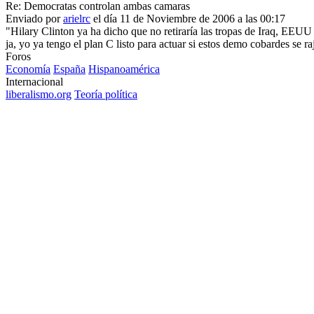
Re: Democratas controlan ambas camaras
Enviado por
arielrc
el día 11 de Noviembre de 2006 a las 00:17
"Hilary Clinton ya ha dicho que no retiraría las tropas de Iraq, EEUU
ja, yo ya tengo el plan C listo para actuar si estos demo cobardes se ra
Foros
Economía
España
Hispanoamérica
Internacional
liberalismo.org
Teoría política