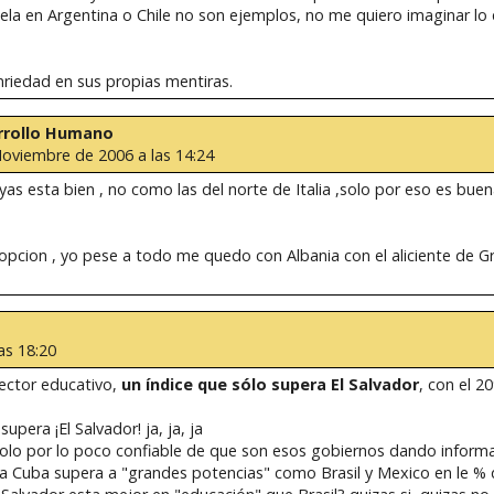
ela en Argentina o Chile no son ejemplos, no me quiero imaginar lo 
nriedad en sus propias mentiras.
sarrollo Humano
Noviembre de 2006 a las 14:24
yas esta bien , no como las del norte de Italia ,solo por eso es bue
cion , yo pese a todo me quedo con Albania con el aliciente de G
as 18:20
sector educativo,
un índice que sólo supera El Salvador
, con el 20
pera ¡El Salvador! ja, ja, ja
solo por lo poco confiable de que son esos gobiernos dando informa
a Cuba supera a "grandes potencias" como Brasil y Mexico en le % d