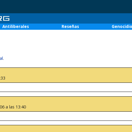
Antiliberales
Reseñas
Genocidi
al
.
:33
6 a las 13:40