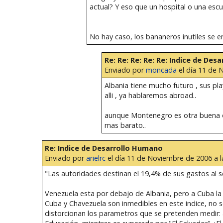
actual? Y eso que un hospital o una escu
No hay caso, los bananeros inutiles se e
Re: Re: Re: Re: Re: Indice de De
Enviado por
moncada
el día 11 de 
Albania tiene mucho futuro , sus pla
alli , ya hablaremos abroad..
aunque Montenegro es otra buena op
mas barato..
Re: Indice de Desarrollo Humano
Enviado por
arielrc
el día 11 de Noviembre de 2006 a l
"Las autoridades destinan el 19,4% de sus gastos al 
Venezuela esta por debajo de Albania, pero a Cuba la su
Cuba y Chavezuela son inmedibles en este indice, no 
distorcionan los parametros que se pretenden medir: 