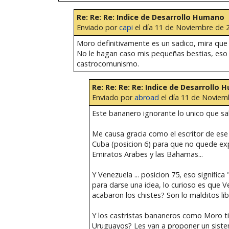
Re: Re: Re: Indice de Desarrollo Humano
Enviado por
capi
el día 11 de Noviembre de 2
Moro definitivamente es un sadico, mira que h
No le hagan caso mis pequeñas bestias, eso s
castrocomunismo.
Re: Re: Re: Re: Indice de Desarrollo
Enviado por
abroad
el día 11 de Noviemb
Este bananero ignorante lo unico que sab
Me causa gracia como el escritor de ese
Cuba (posicion 6) para que no quede exp
Emiratos Arabes y las Bahamas...
Y Venezuela ... posicion 75, eso signifi
para darse una idea, lo curioso es que 
acabaron los chistes? Son lo malditos li
Y los castristas bananeros como Moro ti
Uruguayos? Les van a proponer un siste