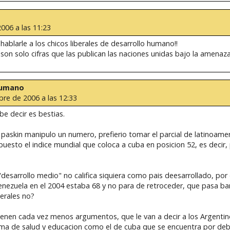
006 a las 11:23
ablarle a los chicos liberales de desarrollo humano!!
on solo cifras que las publican las naciones unidas bajo la amenaz
 Humano
re de 2006 a las 12:33
e decir es bestias.
 paskin manipulo un numero, prefierio tomar el parcial de latinoame
uesto el indice mundial que coloca a cuba en posicion 52, es decir,
ca "desarrollo medio" no califica siquiera como pais deesarrollado, p
Venezuela en el 2004 estaba 68 y no para de retroceder, que pasa ba
berales no?
enen cada vez menos argumentos, que le van a decir a los Argentino
ma de salud y educacion como el de cuba que se encuentra por deba