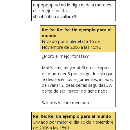
nopppppp ud no le diga nada a moro es
el el mejor forista
shhhhhhhhh a callarrr!!!
Re: Re: Re: Re: Un ejemplo para el
mundo
Enviado por
muler
el día 16 de
Noviembre de 2006 a las 15:12
¿Moro el mejor forista??!!!
Mal Yasmi, muy mal. Si no es capaz
de mantener 3 post seguidos sin que
le destrocen los argumentos, incapaz
de ilvanar 2 ideas serias seguidas... A
parte de ser "turco" no tiene nada.
Saludos y Libre mercado
Re: Re: Re: Un ejemplo para el mundo
Enviado por
muler
el día 16 de Noviembre
de 2006 a las 15:01