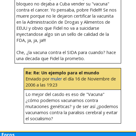
bloqueo no dejaba a Cuba vender su "vacuna"
contra el cancer. Yo pensaba, pobre Fidel!!! Se nos
muere porque no le dejaron certificar la vacunita
en la Administración de Drogas y Alimentos de
EEUU y obvio que Fidel no va a suicidarse
inyectandose algo sin un sello de calidad de la
FDA, ja, ja, ja!!!
Che, ¿la vacuna contra el SIDA para cuando? hace
una decada que Fidel la prometio.
Re: Re: Un ejemplo para el mundo
Enviado por
muler
el día 16 de Noviembre de
2006 a las 19:23
Lo mejor del casdo es eso de "Vacuna"
¿cómo podemos vacunarnos contra
mutaciones genéticas? y de ser así ¿podemos
vacunarnos contra la paralisis cerebral y evitar
el socialismo?
Foros