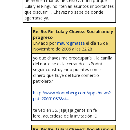
dejaron en manos de Celso Amorin porque
Lula y el Pinguino "tenian asuntos importantes
que discutir" ... Chavez no sabe de donde
agarrarse ya.
Re: Re: Re: Lula y Chavez: Socialismo y
progreso
Enviado por
maurogmazza
el día 16 de
Noviembre de 2006 a las 22:28
yo que chavez me preocuparía.... la canilla
del norte se esta cerrando.... ¿Podrá
seguir construyendo puentes con el
dinero que fluye del libre comercio
petrolero?
http://www.bloomberg.com/apps/news?
pid=20601087&si...
te veo en 35, jajajaja gente sin fe
lord, acuerdese de la invitación :D
Re: Re: Re: Lula y Chavez: Socialismo y