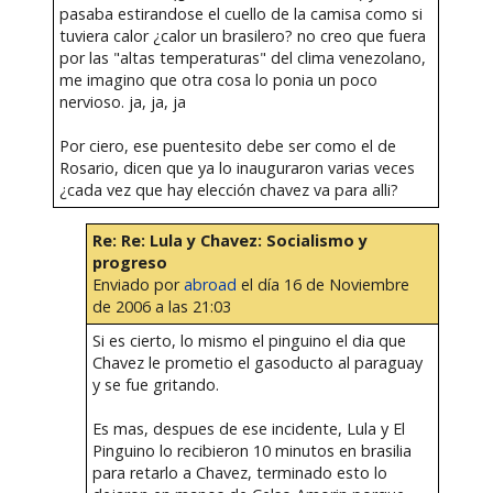
pasaba estirandose el cuello de la camisa como si
tuviera calor ¿calor un brasilero? no creo que fuera
por las "altas temperaturas" del clima venezolano,
me imagino que otra cosa lo ponia un poco
nervioso. ja, ja, ja
Por ciero, ese puentesito debe ser como el de
Rosario, dicen que ya lo inauguraron varias veces
¿cada vez que hay elección chavez va para alli?
Re: Re: Lula y Chavez: Socialismo y
progreso
Enviado por
abroad
el día 16 de Noviembre
de 2006 a las 21:03
Si es cierto, lo mismo el pinguino el dia que
Chavez le prometio el gasoducto al paraguay
y se fue gritando.
Es mas, despues de ese incidente, Lula y El
Pinguino lo recibieron 10 minutos en brasilia
para retarlo a Chavez, terminado esto lo