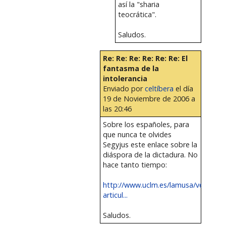
así la "sharia
teocrática".
Saludos.
Re: Re: Re: Re: Re: Re: El
fantasma de la
intolerancia
Enviado por
celtíbera
el día
19 de Noviembre de 2006 a
las 20:46
Sobre los españoles, para
que nunca te olvides
Segyjus este enlace sobre la
diáspora de la dictadura. No
hace tanto tiempo:
http://www.uclm.es/lamusa/ver_artic
articul...
Saludos.