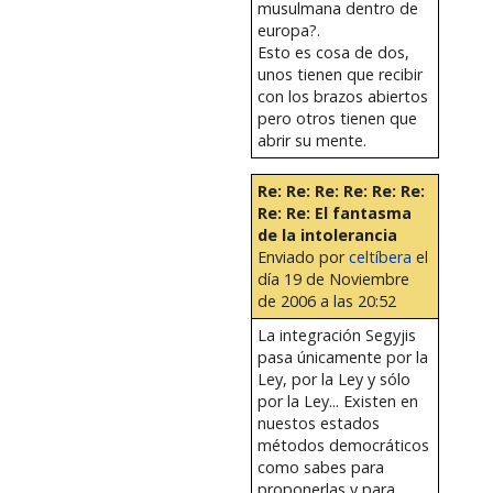
musulmana dentro de
europa?.
Esto es cosa de dos,
unos tienen que recibir
con los brazos abiertos
pero otros tienen que
abrir su mente.
Re: Re: Re: Re: Re: Re:
Re: Re: El fantasma
de la intolerancia
Enviado por
celtíbera
el
día 19 de Noviembre
de 2006 a las 20:52
La integración Segyjis
pasa únicamente por la
Ley, por la Ley y sólo
por la Ley... Existen en
nuestos estados
métodos democráticos
como sabes para
proponerlas y para