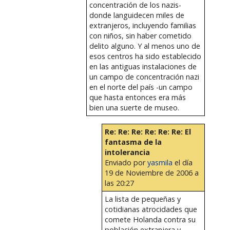
concentración de los nazis-
donde languidecen miles de
extranjeros, incluyendo familias
con niños, sin haber cometido
delito alguno. Y al menos uno de
esos centros ha sido establecido
en las antiguas instalaciones de
un campo de concentración nazi
en el norte del país -un campo
que hasta entonces era más
bien una suerte de museo.
Re: Re: Re: Re: Re: Re: El
fantasma de la
intolerancia
Enviado por
yasmila
el día
19 de Noviembre de 2006 a
las 20:27
La lista de pequeñas y
cotidianas atrocidades que
comete Holanda contra su
población extranjera y