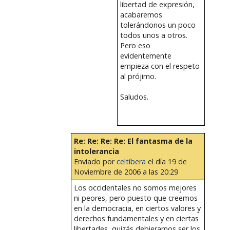
libertad de expresión,
acabaremos
tolerándonos un poco
todos unos a otros.
Pero eso
evidentemente
empieza con el respeto
al prójimo.
Saludos.
Re: Re: Re: Re: El fantasma de la
intolerancia
Enviado por
celtíbera
el día 19 de
Noviembre de 2006 a las 20:29
Los occidentales no somos mejores
ni peores, pero puesto que creemos
en la democracia, en ciertos valores y
derechos fundamentales y en ciertas
libertades, quizás debieramos ser los