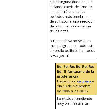
cabe ninguna duda de que
Holanda caería de lleno en
lo que será uno de los
períodos más tenebrosos
de su historia, una reedición
de la horrorosa demencia
de los nazis.
buehhhhhh ya no se ke es
mas peligroso en todo este
embrollo politico...tan todos
lokos-yasmi
Re: Re: Re: Re: Re: Re:
Re: El fantasma de la
intolerancia
Enviado por
celtíbera
el
día 19 de Noviembre
de 2006 a las 20:36
Lo estás entendiendo
muy bien, Yasmilita.