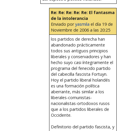
Re: Re: Re: Re: Re: El fantasma
de la intolerancia
Enviado por
yasmila
el día 19 de
Noviembre de 2006 a las 20:25
los partidos de derecha han
abandonado prácticamente
todos sus antiguos principios
liberales y conservadores y han
hecho suyo casi íntegramente el
programa del fenecido partido
del cabecilla fascista Fortuyn.
Hoy el partido liberal holandés
es una formación política
aberrante, más similar a los
liberales-comunistas-
nacionalistas-ortodoxos rusos
que a los partidos liberales de
Occidente.
Definitorio del partido fascista, y