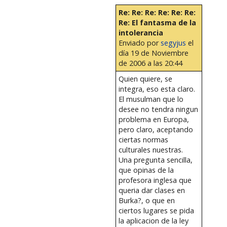
Re: Re: Re: Re: Re: Re:
Re: El fantasma de la
intolerancia
Enviado por
segyjus
el
día 19 de Noviembre
de 2006 a las 20:44
Quien quiere, se
integra, eso esta claro.
El musulman que lo
desee no tendra ningun
problema en Europa,
pero claro, aceptando
ciertas normas
culturales nuestras.
Una pregunta sencilla,
que opinas de la
profesora inglesa que
queria dar clases en
Burka?, o que en
ciertos lugares se pida
la aplicacion de la ley