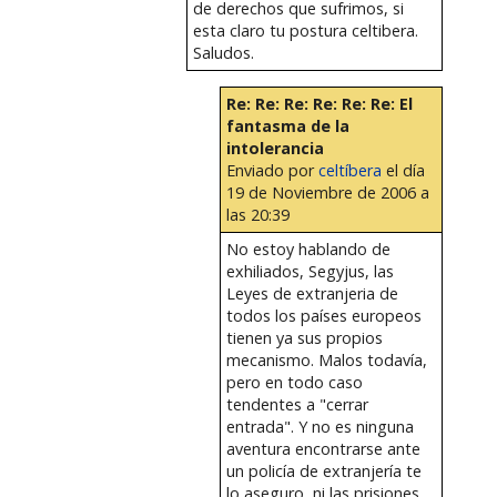
de derechos que sufrimos, si
esta claro tu postura celtibera.
Saludos.
Re: Re: Re: Re: Re: Re: El
fantasma de la
intolerancia
Enviado por
celtíbera
el día
19 de Noviembre de 2006 a
las 20:39
No estoy hablando de
exhiliados, Segyjus, las
Leyes de extranjeria de
todos los países europeos
tienen ya sus propios
mecanismo. Malos todavía,
pero en todo caso
tendentes a "cerrar
entrada". Y no es ninguna
aventura encontrarse ante
un policía de extranjería te
lo aseguro, ni las prisiones