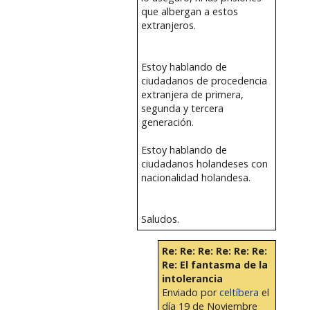
que albergan a estos
extranjeros.
Estoy hablando de
ciudadanos de procedencia
extranjera de primera,
segunda y tercera
generación.
Estoy hablando de
ciudadanos holandeses con
nacionalidad holandesa.
Saludos.
Re: Re: Re: Re: Re: Re:
Re: El fantasma de la
intolerancia
Enviado por
celtíbera
el
día 19 de Noviembre