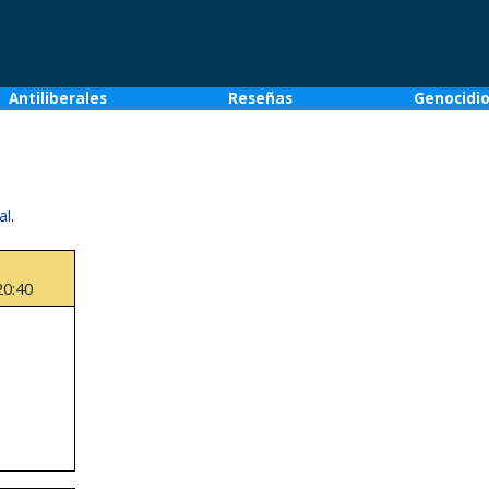
Antiliberales
Reseñas
Genocidi
al
.
20:40
.