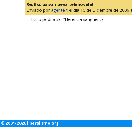
Re: Exclusiva nueva telenovela!
Enviado por
agente t
el día 10 de Diciembre de 2006 a
El titulo podría ser “Herencia sangrienta”
© 2001-2026 liberalismo.org