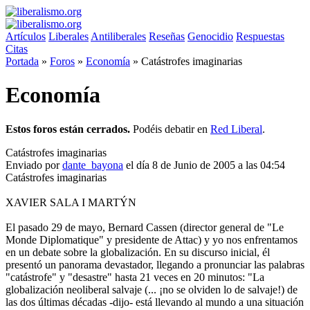
Artículos
Liberales
Antiliberales
Reseñas
Genocidio
Respuestas
Citas
Portada
»
Foros
»
Economía
»
Catástrofes imaginarias
Economía
Estos foros están cerrados.
Podéis debatir en
Red Liberal
.
Catástrofes imaginarias
Enviado por
dante_bayona
el día 8 de Junio de 2005 a las 04:54
Catástrofes imaginarias
XAVIER SALA I MARTÝN
El pasado 29 de mayo, Bernard Cassen (director general de "Le
Monde Diplomatique" y presidente de Attac) y yo nos enfrentamos
en un debate sobre la globalización. En su discurso inicial, él
presentó un panorama devastador, llegando a pronunciar las palabras
"catástrofe" y "desastre" hasta 21 veces en 20 minutos: "La
globalización neoliberal salvaje (... ¡no se olviden lo de salvaje!) de
las dos últimas décadas -dijo- está llevando al mundo a una situación