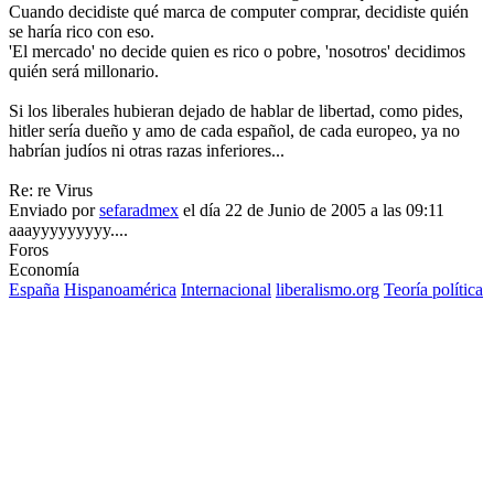
Cuando decidiste qué marca de computer comprar, decidiste quién
se haría rico con eso.
'El mercado' no decide quien es rico o pobre, 'nosotros' decidimos
quién será millonario.
Si los liberales hubieran dejado de hablar de libertad, como pides,
hitler sería dueño y amo de cada español, de cada europeo, ya no
habrían judíos ni otras razas inferiores...
Re: re Virus
Enviado por
sefaradmex
el día 22 de Junio de 2005 a las 09:11
aaayyyyyyyyy....
Foros
Economía
España
Hispanoamérica
Internacional
liberalismo.org
Teoría política