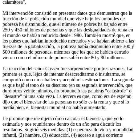
calamitosa".
Mi intervención consistió en presentar datos que demuestran que la
fracción de la población mundial que vive bajo los umbrales de
pobreza ha disminuido, que el número de pobres ha bajado entre
250 y 450 millones de personas y que las desigualdades de renta en
el mundo se habían reducido desde 1980. También mostré que, en
los países que habían introducido mercados y se habían abierto a las
fuerzas de la globalización, la pobreza había disminuido entre 300 y
500 millones de personas, mientras que los que se habían cerrado
vieron como el número de pobres subía entre 80 y 90 millones.
La reacción del señor Cassen fue sorprendente por tres razones. La
primera es que, lejos de intentar desacreditarme o insultarme, se
comportó como un caballero y aceptó mis estimaciones. La segunda
es que bajó el tono de su discurso (en su segunda intervención, que
duró otros veinte minutos, no pronunció las palabras "catástrofe" o
"desastre" ni una sola vez). La tercera es que, como era de esperar,
dijo que el bienestar de las personas no sólo es la renta y que si lo
medía bien, el bienestar mundial no había aumentado.
Le propuse que me dijera cómo calcular el bienestar, que yo lo
estimaría y nos reuniríamos dentro de un año para discutir los
resultados. Sugirió seis medidas: (1) esperanza de vida y mortalidad
infantil, (2) hambre, (3) educación, (4) acceso a agua corriente