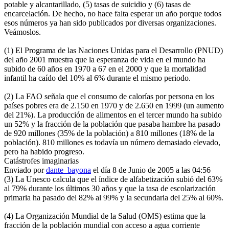
potable y alcantarillado, (5) tasas de suicidio y (6) tasas de
encarcelación. De hecho, no hace falta esperar un año porque todos
esos números ya han sido publicados por diversas organizaciones.
Veámoslos.
(1) El Programa de las Naciones Unidas para el Desarrollo (PNUD)
del año 2001 muestra que la esperanza de vida en el mundo ha
subido de 60 años en 1970 a 67 en el 2000 y que la mortalidad
infantil ha caído del 10% al 6% durante el mismo periodo.
(2) La FAO señala que el consumo de calorías por persona en los
países pobres era de 2.150 en 1970 y de 2.650 en 1999 (un aumento
del 21%). La producción de alimentos en el tercer mundo ha subido
un 52% y la fracción de la población que pasaba hambre ha pasado
de 920 millones (35% de la población) a 810 millones (18% de la
población). 810 millones es todavía un número demasiado elevado,
pero ha habido progreso.
Catástrofes imaginarias
Enviado por
dante_bayona
el día 8 de Junio de 2005 a las 04:56
(3) La Unesco calcula que el índice de alfabetización subió del 63%
al 79% durante los últimos 30 años y que la tasa de escolarización
primaria ha pasado del 82% al 99% y la secundaria del 25% al 60%.
(4) La Organización Mundial de la Salud (OMS) estima que la
fracción de la población mundial con acceso a agua corriente