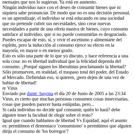
mensajes que nos lo sugieran. Ya está en aumento.
Ningún individuo nace con el deseo de consumir bienes que ni
siquiera sabe pronunciar. De modo que no es una decisión personal,
es un aprendizaje, el individuo se está educando en una sociedad
que no pretende cubrir sus necesidades, sino crear nuevas
necesidades a partir de una oferta masiva de bienes, cuyo consumo
satisface al individuo, que si no puede consumirlas es desgraciado.
Puedes escapar de esto, sí, y vivir el ascetismo y alimentarte del
espíritu, pero la inducción al consumo ejerce su efecto en la
mayoría, en mayor o en menor grado.
Esto es sólo una parte de lo que yo discuto, y hace referencia a una
sola cosa: no es libertad individual que la felicidad dependa del
consumo. ¿Porqué siguen los liberalistas proclamando la libertad?
Sólo promueven, en realidad, el traspaso total del poder, del Estado
al Mercado. Defiendan eso, si quieren, ¡pero dejen de una vez de
hablar de libertad!
re Virus
Enviado por
dante_bayona
el día 20 de Junio de 2005 a las 23:34
Virus, es cierto que muchas personas consumen cosas innecesarias,
cosas que pueden parecer hasta estúpidas, pero...
Si cada individuo no decide qué consumir, quién lo hará? debe
alguien tener la facultad de elegir sobre el resto?
Igual que cuando hablamos de libertad Vs Equidad, aquí el asunto
es: permitimos el demoniaco 'consumismo' o permitimos que alguien
dirija el consumo de 'los borregos'?