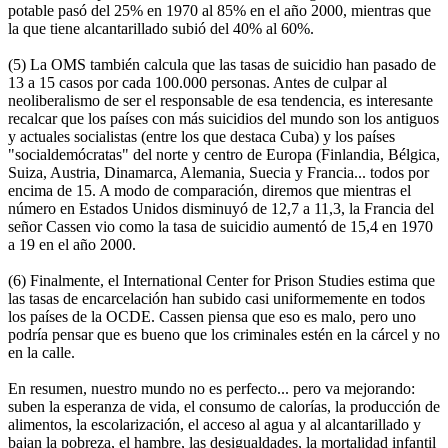
potable pasó del 25% en 1970 al 85% en el año 2000, mientras que
la que tiene alcantarillado subió del 40% al 60%.
(5) La OMS también calcula que las tasas de suicidio han pasado de
13 a 15 casos por cada 100.000 personas. Antes de culpar al
neoliberalismo de ser el responsable de esa tendencia, es interesante
recalcar que los países con más suicidios del mundo son los antiguos
y actuales socialistas (entre los que destaca Cuba) y los países
"socialdemócratas" del norte y centro de Europa (Finlandia, Bélgica,
Suiza, Austria, Dinamarca, Alemania, Suecia y Francia... todos por
encima de 15. A modo de comparación, diremos que mientras el
número en Estados Unidos disminuyó de 12,7 a 11,3, la Francia del
señor Cassen vio como la tasa de suicidio aumentó de 15,4 en 1970
a 19 en el año 2000.
(6) Finalmente, el International Center for Prison Studies estima que
las tasas de encarcelación han subido casi uniformemente en todos
los países de la OCDE. Cassen piensa que eso es malo, pero uno
podría pensar que es bueno que los criminales estén en la cárcel y no
en la calle.
En resumen, nuestro mundo no es perfecto... pero va mejorando:
suben la esperanza de vida, el consumo de calorías, la producción de
alimentos, la escolarización, el acceso al agua y al alcantarillado y
bajan la pobreza, el hambre, las desigualdades, la mortalidad infantil