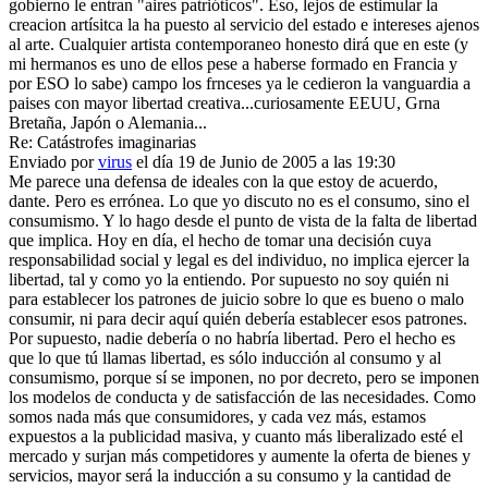
gobierno le entran "aires patrióticos". Eso, lejos de estimular la
creacion artísitca la ha puesto al servicio del estado e intereses ajenos
al arte. Cualquier artista contemporaneo honesto dirá que en este (y
mi hermanos es uno de ellos pese a haberse formado en Francia y
por ESO lo sabe) campo los frnceses ya le cedieron la vanguardia a
paises con mayor libertad creativa...curiosamente EEUU, Grna
Bretaña, Japón o Alemania...
Re: Catástrofes imaginarias
Enviado por
virus
el día 19 de Junio de 2005 a las 19:30
Me parece una defensa de ideales con la que estoy de acuerdo,
dante. Pero es errónea. Lo que yo discuto no es el consumo, sino el
consumismo. Y lo hago desde el punto de vista de la falta de libertad
que implica. Hoy en día, el hecho de tomar una decisión cuya
responsabilidad social y legal es del individuo, no implica ejercer la
libertad, tal y como yo la entiendo. Por supuesto no soy quién ni
para establecer los patrones de juicio sobre lo que es bueno o malo
consumir, ni para decir aquí quién debería establecer esos patrones.
Por supuesto, nadie debería o no habría libertad. Pero el hecho es
que lo que tú llamas libertad, es sólo inducción al consumo y al
consumismo, porque sí se imponen, no por decreto, pero se imponen
los modelos de conducta y de satisfacción de las necesidades. Como
somos nada más que consumidores, y cada vez más, estamos
expuestos a la publicidad masiva, y cuanto más liberalizado esté el
mercado y surjan más competidores y aumente la oferta de bienes y
servicios, mayor será la inducción a su consumo y la cantidad de