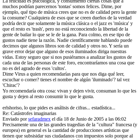
La felicidad es psicológica, y consumiento ciertas cosas que a
muchos podrían parecernos 'tontas' somos felices. Dime, por
ejemplo, qué tipo de música crees que no es de calidad pero la gente
la consume? Cualquiera de esos que se creen dueños de la verdad
podría decir que solamente la música clásica o el jazz es 'música' y
que el resto es 'trash', pero no está reconociendo la libertad de la
gente de bailar lo que se le de la gana. Para colmo, en ese tipo de
gustos nadie tiene la razón. Nadie científicamente hablando puede
decirnos que algunos libros son de calidad y otros no. Y sería un
grave error dejar que alguno de esos iluminados diriga nuestras
vidas. Estoy seguro que si nos pusiéramos a analizar los gustos de
cada una de las personas de este foro, encontraríamos una cosa que
no es del agrado de esos 'cultos'.
Dime Virus a quien recomendarías para que nos diga qué leer,
escuchar o comer? tienes el nombre de algún 'iluminado'? tal vez
'Chirac'?
Yo recomendaría otra cosa: vivan y dejen vivir, consuman lo que les
gusta y dejen al resto consumir lo que le gusta.
erlshoriso, lo que pides es análisis de cifras... estadística...
Re: Catástrofes imaginarias
Enviado por
sefaradmex
el día 18 de Junio de 2005 a las 06:02
Precisamente una de las grandes tragedias de la "cultura" francesa (y
europea) en general es la cantidad de producciones artísticas que
tienen que subsisidar sus ciudadanos con impuestos solo porque al