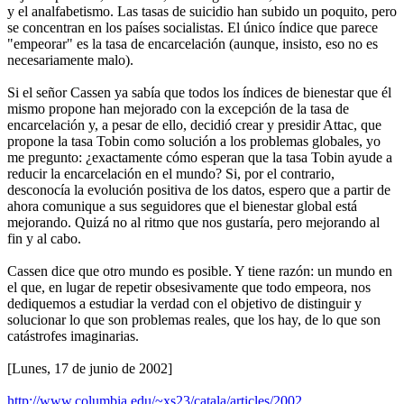
y el analfabetismo. Las tasas de suicidio han subido un poquito, pero
se concentran en los países socialistas. El único índice que parece
"empeorar" es la tasa de encarcelación (aunque, insisto, eso no es
necesariamente malo).
Si el señor Cassen ya sabía que todos los índices de bienestar que él
mismo propone han mejorado con la excepción de la tasa de
encarcelación y, a pesar de ello, decidió crear y presidir Attac, que
propone la tasa Tobin como solución a los problemas globales, yo
me pregunto: ¿exactamente cómo esperan que la tasa Tobin ayude a
reducir la encarcelación en el mundo? Si, por el contrario,
desconocía la evolución positiva de los datos, espero que a partir de
ahora comunique a sus seguidores que el bienestar global está
mejorando. Quizá no al ritmo que nos gustaría, pero mejorando al
fin y al cabo.
Cassen dice que otro mundo es posible. Y tiene razón: un mundo en
el que, en lugar de repetir obsesivamente que todo empeora, nos
dediquemos a estudiar la verdad con el objetivo de distinguir y
solucionar lo que son problemas reales, que los hay, de lo que son
catástrofes imaginarias.
[Lunes, 17 de junio de 2002]
http://www.columbia.edu/~xs23/catala/articles/2002...