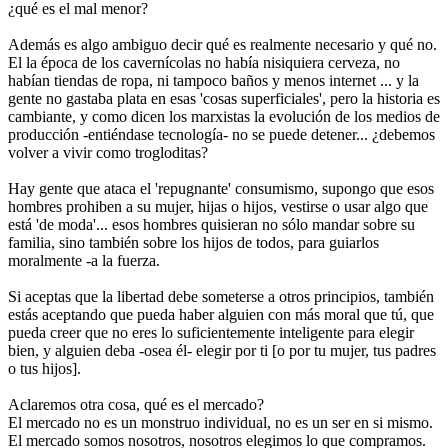
¿qué es el mal menor?
Además es algo ambiguo decir qué es realmente necesario y qué no.
El la época de los cavernícolas no había nisiquiera cerveza, no
habían tiendas de ropa, ni tampoco baños y menos internet ... y la
gente no gastaba plata en esas 'cosas superficiales', pero la historia es
cambiante, y como dicen los marxistas la evolución de los medios de
producción -entiéndase tecnología- no se puede detener... ¿debemos
volver a vivir como trogloditas?
Hay gente que ataca el 'repugnante' consumismo, supongo que esos
hombres prohiben a su mujer, hijas o hijos, vestirse o usar algo que
está 'de moda'... esos hombres quisieran no sólo mandar sobre su
familia, sino también sobre los hijos de todos, para guiarlos
moralmente -a la fuerza.
Si aceptas que la libertad debe someterse a otros principios, también
estás aceptando que pueda haber alguien con más moral que tú, que
pueda creer que no eres lo suficientemente inteligente para elegir
bien, y alguien deba -osea él- elegir por ti [o por tu mujer, tus padres
o tus hijos].
Aclaremos otra cosa, qué es el mercado?
El mercado no es un monstruo individual, no es un ser en si mismo.
El mercado somos nosotros, nosotros elegimos lo que compramos.