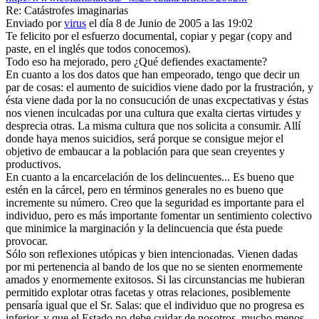
Re: Catástrofes imaginarias
Enviado por
virus
el día 8 de Junio de 2005 a las 19:02
Te felicito por el esfuerzo documental, copiar y pegar (copy and
paste, en el inglés que todos conocemos).
Todo eso ha mejorado, pero ¿Qué defiendes exactamente?
En cuanto a los dos datos que han empeorado, tengo que decir un
par de cosas: el aumento de suicidios viene dado por la frustración, y
ésta viene dada por la no consucución de unas excpectativas y éstas
nos vienen inculcadas por una cultura que exalta ciertas virtudes y
desprecia otras. La misma cultura que nos solicita a consumir. Allí
donde haya menos suicidios, será porque se consigue mejor el
objetivo de embaucar a la población para que sean creyentes y
productivos.
En cuanto a la encarcelación de los delincuentes... Es bueno que
estén en la cárcel, pero en términos generales no es bueno que
incremente su número. Creo que la seguridad es importante para el
individuo, pero es más importante fomentar un sentimiento colectivo
que minimice la marginación y la delincuencia que ésta puede
provocar.
Sólo son reflexiones utópicas y bien intencionadas. Vienen dadas
por mi pertenencia al bando de los que no se sienten enormemente
amados y enormemente exitosos. Si las circunstancias me hubieran
permitido explotar otras facetas y otras relaciones, posiblemente
pensaría igual que el Sr. Salas: que el individuo que no progresa es
inferior, y que el Estado no debe cuidar de nosotros, mucho menos