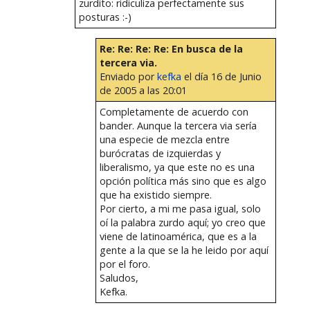
zurdito: ridiculiza perfectamente sus
posturas :-)
Re: Re: Re: Re: En busca de la
tercera via.
Enviado por
kefka
el día 16 de Junio
de 2005 a las 20:01
Completamente de acuerdo con
bander. Aunque la tercera via sería
una especie de mezcla entre
burócratas de izquierdas y
liberalismo, ya que este no es una
opción política más sino que es algo
que ha existido siempre.
Por cierto, a mi me pasa igual, solo
oí la palabra zurdo aquí; yo creo que
viene de latinoamérica, que es a la
gente a la que se la he leido por aquí
por el foro.
Saludos,
Kefka.