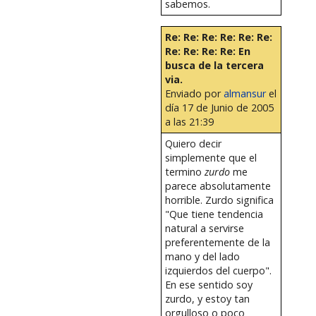
sabemos.
Re: Re: Re: Re: Re: Re:
Re: Re: Re: Re: En
busca de la tercera
via.
Enviado por
almansur
el
día 17 de Junio de 2005
a las 21:39
Quiero decir
simplemente que el
termino
zurdo
me
parece absolutamente
horrible. Zurdo significa
"Que tiene tendencia
natural a servirse
preferentemente de la
mano y del lado
izquierdos del cuerpo".
En ese sentido soy
zurdo, y estoy tan
orgulloso o poco