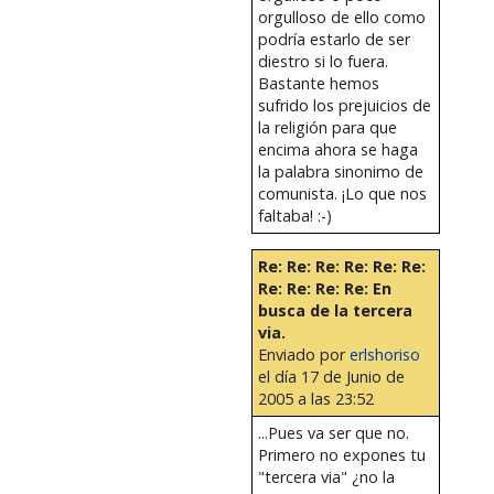
orgulloso de ello como
podría estarlo de ser
diestro si lo fuera.
Bastante hemos
sufrido los prejuicios de
la religión para que
encima ahora se haga
la palabra sinonimo de
comunista. ¡Lo que nos
faltaba! :-)
Re: Re: Re: Re: Re: Re:
Re: Re: Re: Re: En
busca de la tercera
via.
Enviado por
erlshoriso
el día 17 de Junio de
2005 a las 23:52
...Pues va ser que no.
Primero no expones tu
"tercera via" ¿no la