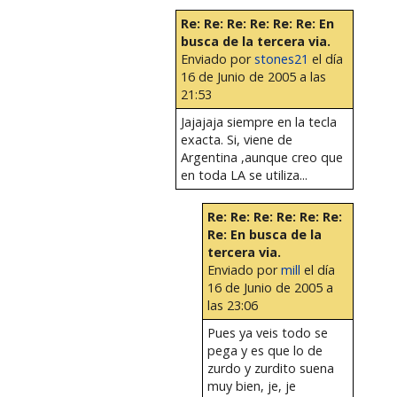
Re: Re: Re: Re: Re: Re: En
busca de la tercera via.
Enviado por
stones21
el día
16 de Junio de 2005 a las
21:53
Jajajaja siempre en la tecla
exacta. Si, viene de
Argentina ,aunque creo que
en toda LA se utiliza...
Re: Re: Re: Re: Re: Re:
Re: En busca de la
tercera via.
Enviado por
mill
el día
16 de Junio de 2005 a
las 23:06
Pues ya veis todo se
pega y es que lo de
zurdo y zurdito suena
muy bien, je, je