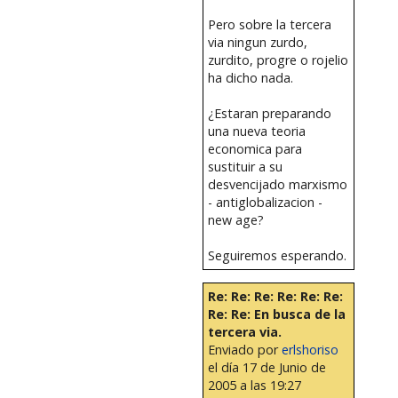
Pero sobre la tercera
via ningun zurdo,
zurdito, progre o rojelio
ha dicho nada.
¿Estaran preparando
una nueva teoria
economica para
sustituir a su
desvencijado marxismo
- antiglobalizacion -
new age?
Seguiremos esperando.
Re: Re: Re: Re: Re: Re:
Re: Re: En busca de la
tercera via.
Enviado por
erlshoriso
el día 17 de Junio de
2005 a las 19:27