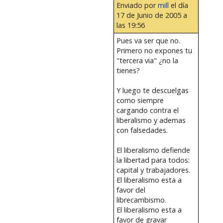
Enviado por
mill
el día
17 de Junio de 2005 a
las 19:56
Pues va ser que no.
Primero no expones tu
"tercera via" ¿no la
tienes?
Y luego te descuelgas
como siempre
cargando contra el
liberalismo y ademas
con falsedades.
El liberalismo defiende
la libertad para todos:
capital y trabajadores.
El liberalismo esta a
favor del
librecambismo.
El liberalismo esta a
favor de gravar