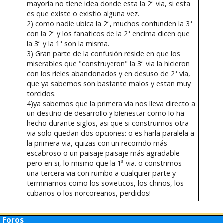
mayoria no tiene idea donde esta la 2ª via, si esta
es que existe o existio alguna vez.
2) como nadie ubica la 2ª, muchos confunden la 3ª
con la 2ª y los fanaticos de la 2ª encima dicen que
la 3ª y la 1ª son la misma.
3) Gran parte de la confusión reside en que los
miserables que "construyeron" la 3ª via la hicieron
con los rieles abandonados y en desuso de 2ª vía,
que ya sabemos son bastante malos y estan muy
torcidos.
4)ya sabemos que la primera via nos lleva directo a
un destino de desarrollo y bienestar como lo ha
hecho durante siglos, asi que si construimos otra
via solo quedan dos opciones: o es harla paralela a
la primera via, quizas con un recorrido más
escabroso o un paisaje paisaje más agradable
pero en si, lo mismo que la 1ª via. o constrimos
una tercera via con rumbo a cualquier parte y
terminamos como los sovieticos, los chinos, los
cubanos o los norcoreanos, perdidos!
Foros