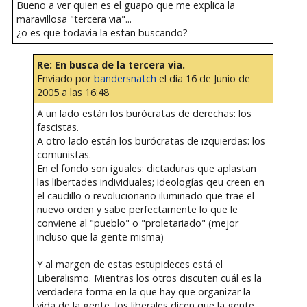
Bueno a ver quien es el guapo que me explica la
maravillosa "tercera via"...
¿o es que todavia la estan buscando?
Re: En busca de la tercera via.
Enviado por
bandersnatch
el día 16 de Junio de
2005 a las 16:48
A un lado están los burócratas de derechas: los
fascistas.
A otro lado están los burócratas de izquierdas: los
comunistas.
En el fondo son iguales: dictaduras que aplastan
las libertades individuales; ideologías qeu creen en
el caudillo o revolucionario iluminado que trae el
nuevo orden y sabe perfectamente lo que le
conviene al "pueblo" o "proletariado" (mejor
incluso que la gente misma)
Y al margen de estas estupideces está el
Liberalismo. Mientras los otros discuten cuál es la
verdadera forma en la que hay que organizar la
vida de la gente, los liberales dicen que la gente