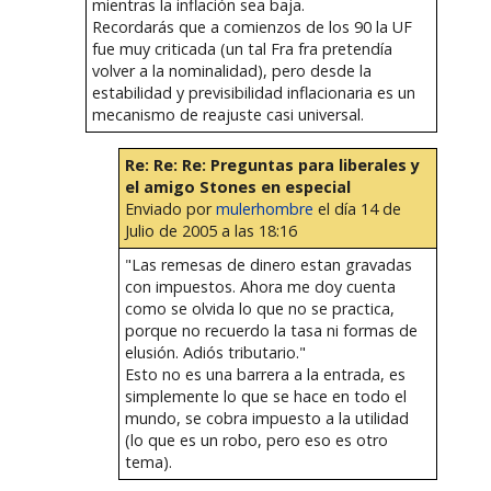
mientras la inflación sea baja.
Recordarás que a comienzos de los 90 la UF
fue muy criticada (un tal Fra fra pretendía
volver a la nominalidad), pero desde la
estabilidad y previsibilidad inflacionaria es un
mecanismo de reajuste casi universal.
Re: Re: Re: Preguntas para liberales y
el amigo Stones en especial
Enviado por
mulerhombre
el día 14 de
Julio de 2005 a las 18:16
"Las remesas de dinero estan gravadas
con impuestos. Ahora me doy cuenta
como se olvida lo que no se practica,
porque no recuerdo la tasa ni formas de
elusión. Adiós tributario."
Esto no es una barrera a la entrada, es
simplemente lo que se hace en todo el
mundo, se cobra impuesto a la utilidad
(lo que es un robo, pero eso es otro
tema).