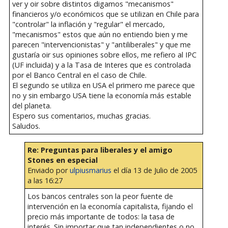
ver y oir sobre distintos digamos "mecanismos"
financieros y/o económicos que se utilizan en Chile para
"controlar" la inflación y "regular" el mercado,
"mecanismos" estos que aún no entiendo bien y me
parecen "intervencionistas" y "antiliberales" y que me
gustaría oir sus opiniones sobre ellos, me refiero al IPC
(UF incluida) y a la Tasa de Interes que es controlada
por el Banco Central en el caso de Chile.
El segundo se utiliza en USA el primero me parece que
no y sin embargo USA tiene la economía más estable
del planeta.
Espero sus comentarios, muchas gracias.
Saludos.
Re: Preguntas para liberales y el amigo
Stones en especial
Enviado por
ulpiusmarius
el día 13 de Julio de 2005
a las 16:27
Los bancos centrales son la peor fuente de
intervención en la economía capitalista, fijando el
precio más importante de todos: la tasa de
interés. Sin importar que tan independientes o no