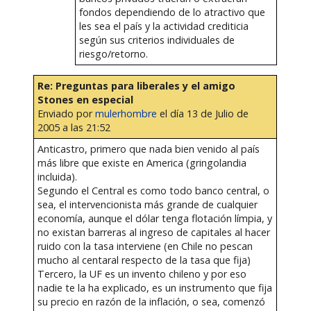
fondos dependiendo de lo atractivo que
les sea el país y la actividad crediticia
según sus criterios individuales de
riesgo/retorno.
Re: Preguntas para liberales y el amigo
Stones en especial
Enviado por
mulerhombre
el día 13 de Julio de
2005 a las 21:52
Anticastro, primero que nada bien venido al país
más libre que existe en America (gringolandia
incluida).
Segundo el Central es como todo banco central, o
sea, el intervencionista más grande de cualquier
economía, aunque el dólar tenga flotación límpia, y
no existan barreras al ingreso de capitales al hacer
ruido con la tasa interviene (en Chile no pescan
mucho al centaral respecto de la tasa que fija)
Tercero, la UF es un invento chileno y por eso
nadie te la ha explicado, es un instrumento que fija
su precio en razón de la inflación, o sea, comenzó