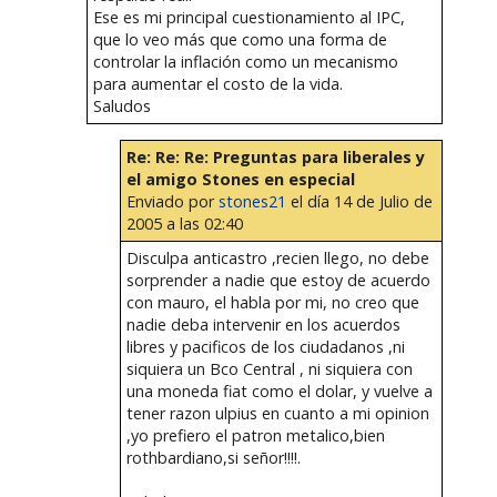
Ese es mi principal cuestionamiento al IPC,
que lo veo más que como una forma de
controlar la inflación como un mecanismo
para aumentar el costo de la vida.
Saludos
Re: Re: Re: Preguntas para liberales y
el amigo Stones en especial
Enviado por
stones21
el día 14 de Julio de
2005 a las 02:40
Disculpa anticastro ,recien llego, no debe
sorprender a nadie que estoy de acuerdo
con mauro, el habla por mi, no creo que
nadie deba intervenir en los acuerdos
libres y pacificos de los ciudadanos ,ni
siquiera un Bco Central , ni siquiera con
una moneda fiat como el dolar, y vuelve a
tener razon ulpius en cuanto a mi opinion
,yo prefiero el patron metalico,bien
rothbardiano,si señor!!!!.