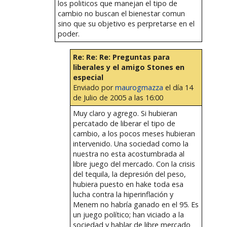
los politicos que manejan el tipo de
cambio no buscan el bienestar comun
sino que su objetivo es perpretarse en el
poder.
Re: Re: Re: Preguntas para
liberales y el amigo Stones en
especial
Enviado por
maurogmazza
el día 14
de Julio de 2005 a las 16:00
Muy claro y agrego. Si hubieran
percatado de liberar el tipo de
cambio, a los pocos meses hubieran
intervenido. Una sociedad como la
nuestra no esta acostumbrada al
libre juego del mercado. Con la crisis
del tequila, la depresión del peso,
hubiera puesto en hake toda esa
lucha contra la hiperinflación y
Menem no habría ganado en el 95. Es
un juego político; han viciado a la
sociedad y hablar de libre mercado