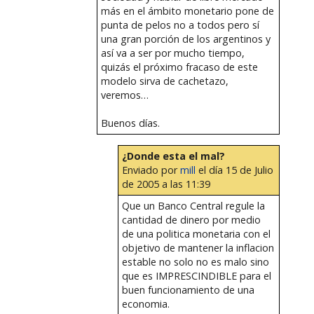
más en el ámbito monetario pone de
punta de pelos no a todos pero sí
una gran porción de los argentinos y
así va a ser por mucho tiempo,
quizás el próximo fracaso de este
modelo sirva de cachetazo,
veremos…
Buenos días.
¿Donde esta el mal?
Enviado por
mill
el día 15 de Julio
de 2005 a las 11:39
Que un Banco Central regule la
cantidad de dinero por medio
de una politica monetaria con el
objetivo de mantener la inflacion
estable no solo no es malo sino
que es IMPRESCINDIBLE para el
buen funcionamiento de una
economia.