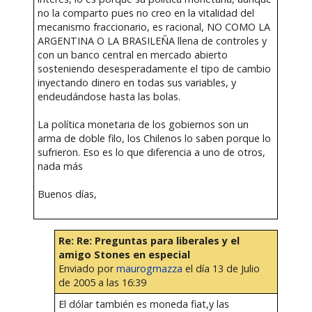
no la comparto pues no creo en la vitalidad del
mecanismo fraccionario, es racional, NO COMO LA
ARGENTINA O LA BRASILEÑA llena de controles y
con un banco central en mercado abierto
sosteniendo desesperadamente el tipo de cambio
inyectando dinero en todas sus variables, y
endeudándose hasta las bolas.
La política monetaria de los gobiernos son un
arma de doble filo, los Chilenos lo saben porque lo
sufrieron. Eso es lo que diferencia a uno de otros,
nada más
Buenos días,
Re: Re: Preguntas para liberales y el
amigo Stones en especial
Enviado por
maurogmazza
el día 13 de Julio
de 2005 a las 16:39
El dólar también es moneda fiat,y las