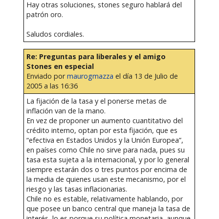
Hay otras soluciones, stones seguro hablará del
patrón oro.
Saludos cordiales.
Re: Preguntas para liberales y el amigo
Stones en especial
Enviado por
maurogmazza
el día 13 de Julio de
2005 a las 16:36
La fijación de la tasa y el ponerse metas de
inflación van de la mano.
En vez de proponer un aumento cuantitativo del
crédito interno, optan por esta fijación, que es
“efectiva en Estados Unidos y la Unión Europea”,
en países como Chile no sirve para nada, pues su
tasa esta sujeta a la internacional, y por lo general
siempre estarán dos o tres puntos por encima de
la media de quienes usan este mecanismo, por el
riesgo y las tasas inflacionarias.
Chile no es estable, relativamente hablando, por
que posee un banco central que maneja la tasa de
interés, lo es porque su política monetaria, aunque