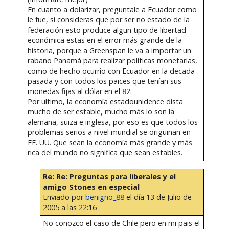
En cuanto a dolarizar, preguntale a Ecuador como
le fue, si consideras que por ser no estado de la
federación esto produce algun tipo de libertad
económica estas en el error más grande de la
historia, porque a Greenspan le va a importar un
rabano Panamá para realizar políticas monetarias,
como de hecho ocurrio con Ecuador en la decada
pasada y con todos los paices que tenían sus
monedas fijas al dólar en el 82.
Por ultimo, la economía estadounidence dista
mucho de ser estable, mucho más lo son la
alemana, suiza e inglesa, por eso es que todos los
problemas serios a nivel mundial se origuinan en
EE. UU. Que sean la economía más grande y más
rica del mundo no significa que sean estables.
Re: Re: Preguntas para liberales y el
amigo Stones en especial
Enviado por
benigno_88
el día 13 de Julio de
2005 a las 22:16
No conozco el caso de Chile pero en mi pais el