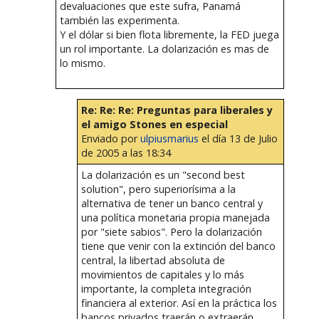
devaluaciones que este sufra, Panamá
también las experimenta.
Y el dólar si bien flota libremente, la FED juega
un rol importante. La dolarización es mas de
lo mismo.
Re: Re: Re: Preguntas para liberales y
el amigo Stones en especial
Enviado por
ulpiusmarius
el día 13 de Julio
de 2005 a las 18:34
La dolarización es un "second best
solution", pero superiorísima a la
alternativa de tener un banco central y
una política monetaria propia manejada
por "siete sabios". Pero la dolarización
tiene que venir con la extinción del banco
central, la libertad absoluta de
movimientos de capitales y lo más
importante, la completa integración
financiera al exterior. Así en la práctica los
bancos privados traerán o extraerán