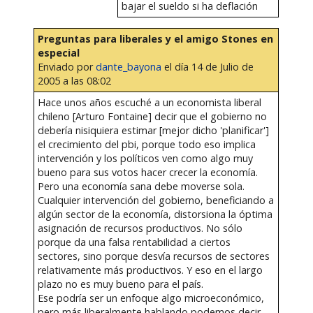
bajar el sueldo si ha deflación
Preguntas para liberales y el amigo Stones en
especial
Enviado por
dante_bayona
el día 14 de Julio de
2005 a las 08:02
Hace unos años escuché a un economista liberal
chileno [Arturo Fontaine] decir que el gobierno no
debería nisiquiera estimar [mejor dicho 'planificar']
el crecimiento del pbi, porque todo eso implica
intervención y los políticos ven como algo muy
bueno para sus votos hacer crecer la economía.
Pero una economía sana debe moverse sola.
Cualquier intervención del gobierno, beneficiando a
algún sector de la economía, distorsiona la óptima
asignación de recursos productivos. No sólo
porque da una falsa rentabilidad a ciertos
sectores, sino porque desvía recursos de sectores
relativamente más productivos. Y eso en el largo
plazo no es muy bueno para el país.
Ese podría ser un enfoque algo microeconómico,
pero más liberalmente hablando podemos decir