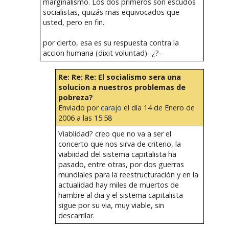
marginalismo. Los dos primeros son escudos
socialistas, quizás mas equivocados que
usted, pero en fin.
por cierto, esa es su respuesta contra la
accion humana (dixit voluntad) -¿?-
Re: Re: Re: El socialismo sera una
solucion a nuestros problemas de
pobreza?
Enviado por
carajo
el día 14 de Enero de
2006 a las 15:58
Viablidad? creo que no va a ser el
concerto que nos sirva de criterio, la
viabiidad del sistema capitalista ha
pasado, entre otras, por dos guerras
mundiales para la reestructuración y en la
actualidad hay miles de muertos de
hambre al dia y el sistema capitalista
sigue por su via, muy viable, sin
descarrilar.