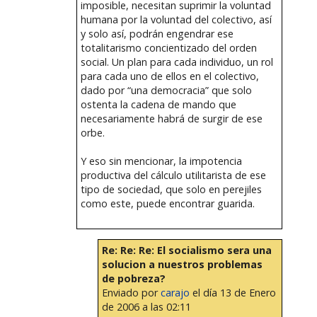
imposible, necesitan suprimir la voluntad
humana por la voluntad del colectivo, así
y solo así, podrán engendrar ese
totalitarismo concientizado del orden
social. Un plan para cada individuo, un rol
para cada uno de ellos en el colectivo,
dado por “una democracia” que solo
ostenta la cadena de mando que
necesariamente habrá de surgir de ese
orbe.
Y eso sin mencionar, la impotencia
productiva del cálculo utilitarista de ese
tipo de sociedad, que solo en perejiles
como este, puede encontrar guarida.
Re: Re: Re: El socialismo sera una
solucion a nuestros problemas
de pobreza?
Enviado por
carajo
el día 13 de Enero
de 2006 a las 02:11