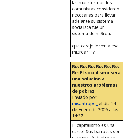
las muertes que los
comunistas consideron
necesarias para llevar
adelante su sistema
socialista fue un
sistema de mi3rda.
que carajo le ven a esa
mi3rda????
Re: Re: Re: Re: Re: Re:
Re: El socialismo sera
una solucion a
nuestros problemas
de pobrez
Enviado por
misantropo_
el día 14
de Enero de 2006 a las
14:27
El capitalismo es una
carcel. Sus barrotes son
el dinero. Y dentro se