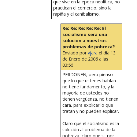
que vive en la epoca neolitica, no
practican el comercio, sino la
rapiña y el canibalismo.
Re: Re: Re: Re: Re: El
socialismo sera una
solucion a nuestros
problemas de pobreza?
Enviado por
vjara
el día 13
de Enero de 2006 a las
03:56
PERDONEN, pero pienso
que lo que ustedes hablan
no tiene fundamento, y la
mayoría de ustedes no
tienen vergüenza, no tienen
cara, para explicar lo que
tratan y no pueden explicar.
Claro que el socialismo es la
solución al problema de la
pobreza, claro que si, por