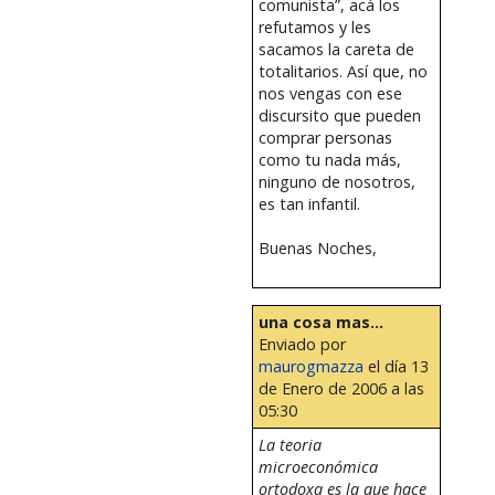
comunista”, acá los
refutamos y les
sacamos la careta de
totalitarios. Así que, no
nos vengas con ese
discursito que pueden
comprar personas
como tu nada más,
ninguno de nosotros,
es tan infantil.
Buenas Noches,
una cosa mas...
Enviado por
maurogmazza
el día 13
de Enero de 2006 a las
05:30
La teoria
microeconómica
ortodoxa es la que hace