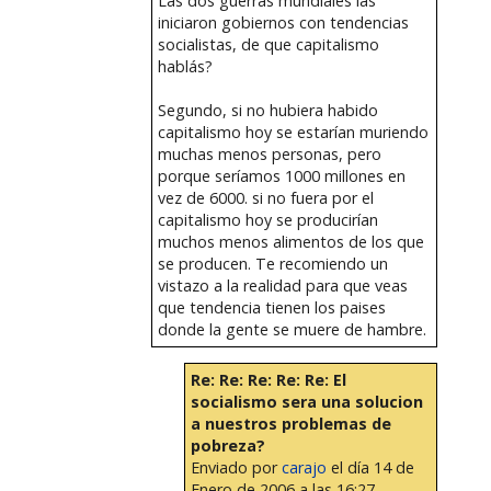
Las dos guerras mundiales las
iniciaron gobiernos con tendencias
socialistas, de que capitalismo
hablás?
Segundo, si no hubiera habido
capitalismo hoy se estarían muriendo
muchas menos personas, pero
porque seríamos 1000 millones en
vez de 6000. si no fuera por el
capitalismo hoy se producirían
muchos menos alimentos de los que
se producen. Te recomiendo un
vistazo a la realidad para que veas
que tendencia tienen los paises
donde la gente se muere de hambre.
Re: Re: Re: Re: Re: El
socialismo sera una solucion
a nuestros problemas de
pobreza?
Enviado por
carajo
el día 14 de
Enero de 2006 a las 16:27