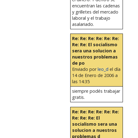
encuentran las cadenas
y grilletes del mercado
laboral y el trabajo
asalariado.
Re: Re: Re: Re: Re: Re:
Re: Re: El socialismo
sera una solucion a
nuestros problemas
de po
Enviado por
leo_d
el día
14 de Enero de 2006 a
las 14:35
siempre podés trabajar
gratis.
Re: Re: Re: Re: Re: Re:
Re: Re: Re: El
socialismo sera una
solucion a nuestros
problemas d