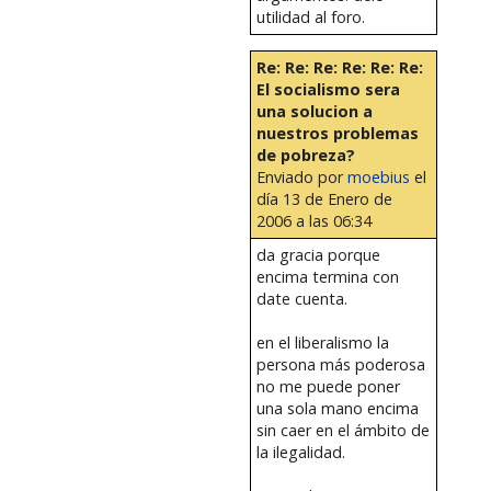
utilidad al foro.
Re: Re: Re: Re: Re: Re:
El socialismo sera
una solucion a
nuestros problemas
de pobreza?
Enviado por
moebius
el
día 13 de Enero de
2006 a las 06:34
da gracia porque
encima termina con
date cuenta.
en el liberalismo la
persona más poderosa
no me puede poner
una sola mano encima
sin caer en el ámbito de
la ilegalidad.