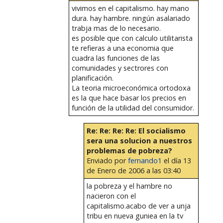
vivimos en el capitalismo. hay mano
dura. hay hambre. ningún asalariado
trabja mas de lo necesario.
es posible que con calculo utilitarista
te refieras a una economia que
cuadra las funciones de las
comunidades y sectrores con
planificación.
La teoria microeconómica ortodoxa
es la que hace basar los precios en
función de la utilidad del consumidor.
Re: Re: Re: Re: El socialismo
sera una solucion a nuestros
problemas de pobreza?
Enviado por
fernando1
el día 13
de Enero de 2006 a las 03:40
la pobreza y el hambre no
nacieron con el
capitalismo.acabo de ver a unja
tribu en nueva guniea en la tv