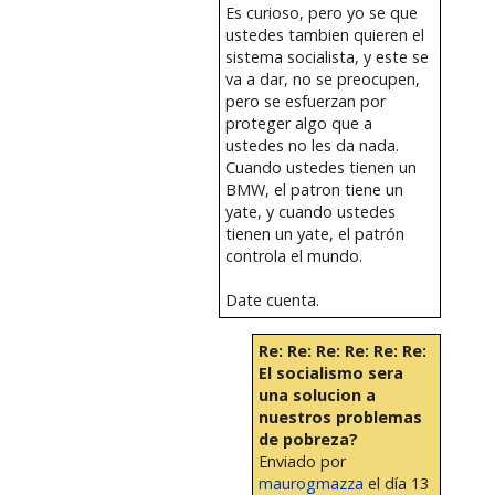
Es curioso, pero yo se que
ustedes tambien quieren el
sistema socialista, y este se
va a dar, no se preocupen,
pero se esfuerzan por
proteger algo que a
ustedes no les da nada.
Cuando ustedes tienen un
BMW, el patron tiene un
yate, y cuando ustedes
tienen un yate, el patrón
controla el mundo.
Date cuenta.
Re: Re: Re: Re: Re: Re:
El socialismo sera
una solucion a
nuestros problemas
de pobreza?
Enviado por
maurogmazza
el día 13