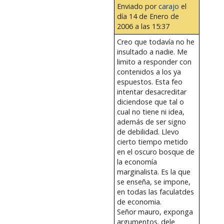
Enviado por
carajo
el
día 14 de Enero de
2006 a las 15:37
Creo que todavía no he
insultado a nadie. Me
limito a responder con
contenidos a los ya
espuestos. Esta feo
intentar desacreditar
diciendose que tal o
cual no tiene ni idea,
además de ser signo
de debilidad. Llevo
cierto tiempo metido
en el oscuro bosque de
la economía
marginalista. Es la que
se enseña, se impone,
en todas las faculatdes
de economia.
Señor mauro, exponga
argumentos. dele