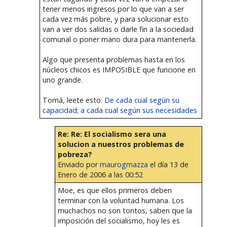
tener menos ingresos por lo que van a ser
cada vez más pobre, y para solucionar esto
van a ver dos salidas o darle fin a la sociedad
comunal o poner mano dura para mantenerla.
Algo que presenta problemas hasta en los
núcleos chicos es IMPOSIBLE que funcione en
uno grande.
Tomá, leete esto:
De cada cual según su
capacidad; a cada cual según sus necesidades
Re: Re: El socialismo sera una
solucion a nuestros problemas de
pobreza?
Enviado por
maurogmazza
el día 13 de
Enero de 2006 a las 00:52
Moe, es que ellos primeros deben
terminar con la voluntad humana. Los
muchachos no son tontos, saben que la
imposición del socialismo, hoy les es