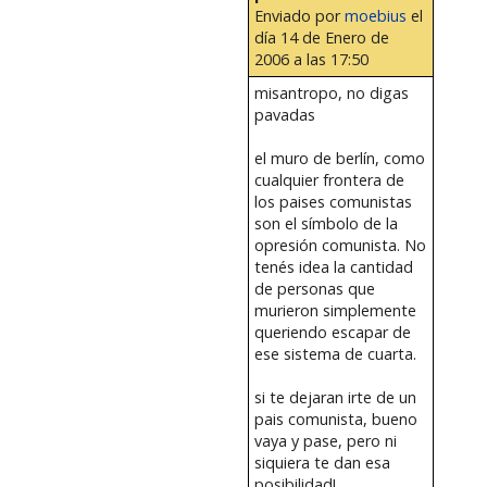
Enviado por
moebius
el
día 14 de Enero de
2006 a las 17:50
misantropo, no digas
pavadas
el muro de berlín, como
cualquier frontera de
los paises comunistas
son el símbolo de la
opresión comunista. No
tenés idea la cantidad
de personas que
murieron simplemente
queriendo escapar de
ese sistema de cuarta.
si te dejaran irte de un
pais comunista, bueno
vaya y pase, pero ni
siquiera te dan esa
posibilidad!