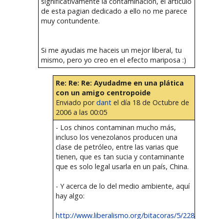
significativamente la contaminacion, el articulo
de esta pagian dedicado a ello no me parece
muy contundente.
Si me ayudais me haceis un mejor liberal, tu
mismo, pero yo creo en el efecto mariposa :)
Re: Re: Re: Ayudadme en una plática
con un amigo centropoide
Enviado por
dant
el día 18 de Octubre de
2006 a las 00:05
- Los chinos contaminan mucho más,
incluso los venezolanos producen una
clase de petróleo, entre las varias que
tienen, que es tan sucia y contaminante
que es solo legal usarla en un país, China.
- Y acerca de lo del medio ambiente, aquí
hay algo:
http://www.liberalismo.org/bitacoras/5/2283/