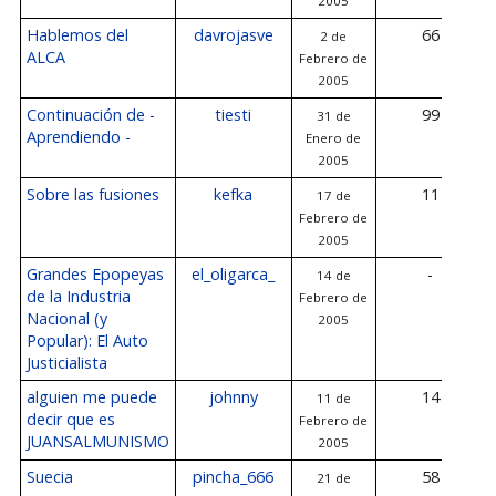
2005
Hablemos del
davrojasve
66
2 de
ALCA
Febrero de
2005
Continuación de -
tiesti
99
31 de
Aprendiendo -
Enero de
2005
Sobre las fusiones
kefka
11
17 de
Febrero de
2005
Grandes Epopeyas
el_oligarca_
-
14 de
de la Industria
Febrero de
Nacional (y
2005
Popular): El Auto
Justicialista
alguien me puede
johnny
14
11 de
decir que es
Febrero de
JUANSALMUNISMO
2005
Suecia
pincha_666
58
21 de