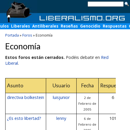
culos
Liberales
Antiliberales
Reseñas
Genocidio
Respuestas
Portada
»
Foros
»
Economía
Economía
Estos foros están cerrados.
Podéis debatir en
Red
Liberal
.
Asunto
Usuario
Fecha
Respuestas
directiva bolkestein
luisjunior
6
2 de
Febrero de
2005
¿Es esto libertad?
lenny
101
6 de
Febrero de