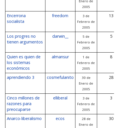
Enero de
2005
Encerrona
freedom
13
3 de
socialista
Febrero de
2005
Los progres no
darwin__
5
5 de
tienen argumentos
Febrero de
2005
Quien es quien de
almansur
8
1 de
los sistemas
Febrero de
económicos
2005
aprendiendo 3
cosmefulanito
28
30 de
Enero de
2005
Cinco millones de
elliberal
3
3 de
razones para
Febrero de
preocuparse
2005
Anarco-liberalismo
ecos
30
28 de
Enero de