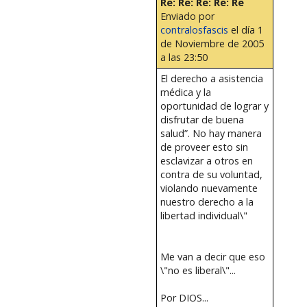
Re: Re: Re: Re: Re
Enviado por
contralosfascis
el día 1
de Noviembre de 2005
a las 23:50
El derecho a asistencia
médica y la
oportunidad de lograr y
disfrutar de buena
salud”. No hay manera
de proveer esto sin
esclavizar a otros en
contra de su voluntad,
violando nuevamente
nuestro derecho a la
libertad individual\"
Me van a decir que eso
\"no es liberal\"...
Por DIOS...