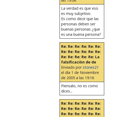
las 19:08
La verdad es que eso
es muy subjetivo.
Es como decir que las
personas deben ser
buenas personas ¿que
es una buena persona?
Re: Re: Re: Re: Re: Re:
Re: Re: Re: Re: Re: Re:
Re: Re: Re: Re: Re: La
falsificaciòn de de
Enviado por
stones21
el día 1 de Noviembre
de 2005 a las 19:16
Piensalo, no es como
dices...
Re: Re: Re: Re: Re: Re:
Re: Re: Re: Re: Re: Re:
Re: Re: Re: Re: Re: Re: