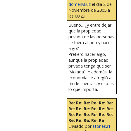
domenykuz
el día 2 de
Noviembre de 2005 a
las 00:29
Bueno... ¿y entre dejar
que la propiedad
privada de las personas
se fuera al peo y hacer
algo?
Prefiero hacer algo,
aunque la propiedad
privada tenga que ser
"violada". Y además, la
economía se arregló a
fin de cuentas, y eso es
lo que importa.
Re: Re: Re: Re: Re: Re:
Re: Re: Re: Re: Re: Re:
Re: Re: Re: Re: Re: Re:
Re: Re: Re: Re: Re
Enviado por
stones21