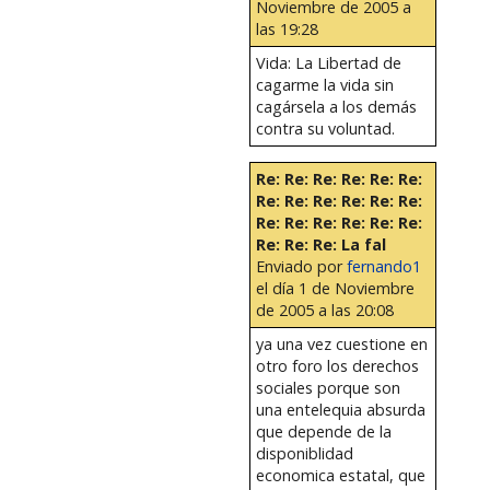
Noviembre de 2005 a
las 19:28
Vida: La Libertad de
cagarme la vida sin
cagársela a los demás
contra su voluntad.
Re: Re: Re: Re: Re: Re:
Re: Re: Re: Re: Re: Re:
Re: Re: Re: Re: Re: Re:
Re: Re: Re: La fal
Enviado por
fernando1
el día 1 de Noviembre
de 2005 a las 20:08
ya una vez cuestione en
otro foro los derechos
sociales porque son
una entelequia absurda
que depende de la
disponiblidad
economica estatal, que