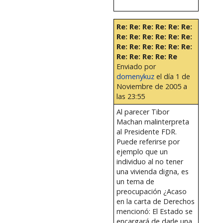
Re: Re: Re: Re: Re: Re:
Re: Re: Re: Re: Re: Re:
Re: Re: Re: Re: Re: Re:
Re: Re: Re: Re: Re
Enviado por
domenykuz
el día 1 de
Noviembre de 2005 a
las 23:55
Al parecer Tibor
Machan malinterpreta
al Presidente FDR.
Puede referirse por
ejemplo que un
individuo al no tener
una vivienda digna, es
un tema de
preocupación ¿Acaso
en la carta de Derechos
mencionó: El Estado se
encargará de darle una