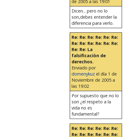
de 2005 a las 19:01
Dicen... pero no lo
son,debes entender la
diferencia para verlo.
Re: Re: Re: Re: Re: Re:
Re: Re: Re: Re: Re: Re:
Re: Re: La
falsificaciòn de
derechos.
Enviado por
domenykuz
el día 1 de
Noviembre de 2005 a
las 19:02
Por supuesto que no lo
son ¿el respeto a la
vida no es
fundamental?
Re: Re: Re: Re: Re: Re:
Re: Re: Re: Re: Re: Re: