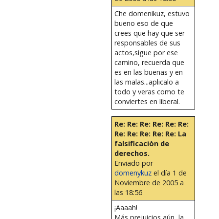
Che domenikuz, estuvo
bueno eso de que
crees que hay que ser
responsables de sus
actos,sigue por ese
camino, recuerda que
es en las buenas y en
las malas...aplicalo a
todo y veras como te
conviertes en liberal.
Re: Re: Re: Re: Re: Re:
Re: Re: Re: Re: Re: La
falsificaciòn de
derechos.
Enviado por
domenykuz
el día 1 de
Noviembre de 2005 a
las 18:56
¡Aaaah!
Más prejuicios aún, la