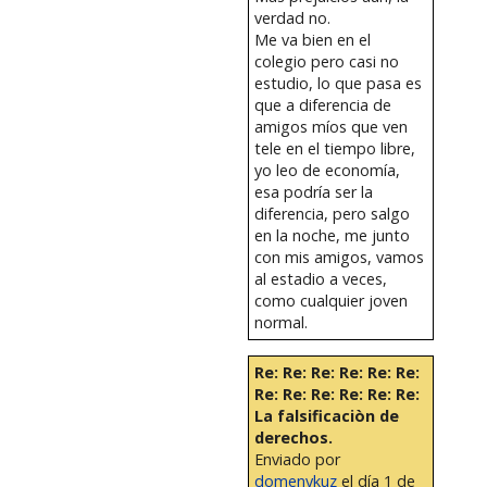
verdad no.
Me va bien en el
colegio pero casi no
estudio, lo que pasa es
que a diferencia de
amigos míos que ven
tele en el tiempo libre,
yo leo de economía,
esa podría ser la
diferencia, pero salgo
en la noche, me junto
con mis amigos, vamos
al estadio a veces,
como cualquier joven
normal.
Re: Re: Re: Re: Re: Re:
Re: Re: Re: Re: Re: Re:
La falsificaciòn de
derechos.
Enviado por
domenykuz
el día 1 de