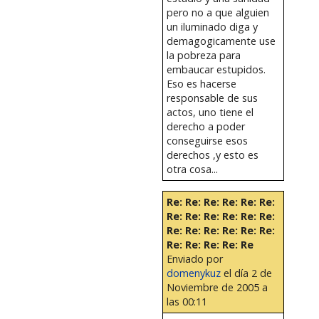
pero no a que alguien
un iluminado diga y
demagogicamente use
la pobreza para
embaucar estupidos.
Eso es hacerse
responsable de sus
actos, uno tiene el
derecho a poder
conseguirse esos
derechos ,y esto es
otra cosa...
Re: Re: Re: Re: Re: Re:
Re: Re: Re: Re: Re: Re:
Re: Re: Re: Re: Re: Re:
Re: Re: Re: Re: Re
Enviado por
domenykuz
el día 2 de
Noviembre de 2005 a
las 00:11