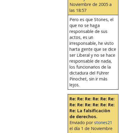
Noviembre de 2005 a
las 18:57
Pero es que Stones, el
que no se haga
responsable de sus
actos, es un
irresponsable, he visto
harta gente que se dice
ser Liberal y no se hace
responsable de nada,
los funcionarios de la
dictadura del Führer
Pinochet, sin ir más
lejos.
Re: Re: Re: Re: Re: Re:
Re: Re: Re: Re: Re: Re:
Re: La falsificaciòn
de derechos.
Enviado por
stones21
el día 1 de Noviembre