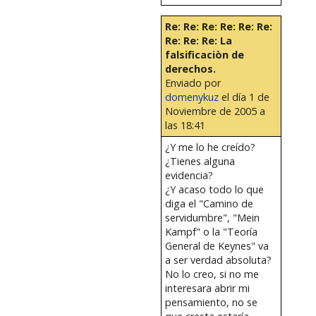
Re: Re: Re: Re: Re: Re:
Re: Re: Re: La
falsificaciòn de
derechos.
Enviado por
domenykuz
el día 1 de
Noviembre de 2005 a
las 18:41
¿Y me lo he creído?
¿Tienes alguna
evidencia?
¿Y acaso todo lo que
diga el "Camino de
servidumbre", "Mein
Kampf" o la "Teoría
General de Keynes" va
a ser verdad absoluta?
No lo creo, si no me
interesara abrir mi
pensamiento, no se