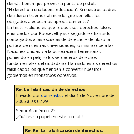
demás tienen que proveer a punta de pistola.
“El derecho a una buena educación”. Si nuestros padres
decidieron traernos al mundo, ¿no son ellos los
obligados a educarnos apropiadamente?
La triste realidad es que todos esos derechos falsos
enunciados por Roosevelt y sus seguidores han sido
contagiados a las escuelas de derecho y de filosofía
política de nuestras universidades, lo mismo que a las
Naciones Unidas y a la burocracia internacional,
poniendo en peligro los verdaderos derechos
fundamentales del ciudadano. Han sido estos derechos
falsificados los que tienden a convertir nuestros
gobiernos en monstruos opresivos.
Re: La falsificaciòn de derechos.
Enviado por
domenykuz
el día 1 de Noviembre de
2005 a las 02:29
Señor Académico25
¿Cuál es su papel en este foro ah?
Re: Re: La falsificaciòn de derechos.