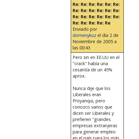
Re: Re: Re: Re: Re: Re:
Re: Re: Re: Re: Re: Re:
Re: Re: Re: Re: Re: Re:
Re: Re: Re: Re: Re
Enviado por
domenykuz
el día 2 de
Noviembre de 2005 a
las 00:43
Pero sin en EE.UU en el
"crack" había una
cesantía de un 45%
aprox.
Nunca dije que los
Liberales eran
Proyanqui, pero
conozco varios que
dicen ser Liberales y
prefieren "grandes
empresas extranjeras
para generar empleo
en el país para los más