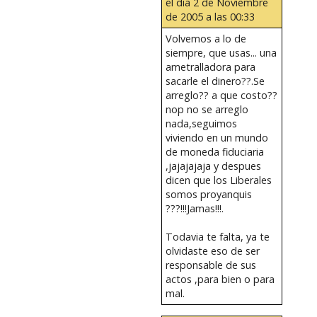
el día 2 de Noviembre
de 2005 a las 00:33
Volvemos a lo de
siempre, que usas... una
ametralladora para
sacarle el dinero??.Se
arreglo?? a que costo??
nop no se arreglo
nada,seguimos
viviendo en un mundo
de moneda fiduciaria
,jajajajaja y despues
dicen que los Liberales
somos proyanquis
???!!!Jamas!!!.
Todavia te falta, ya te
olvidaste eso de ser
responsable de sus
actos ,para bien o para
mal.