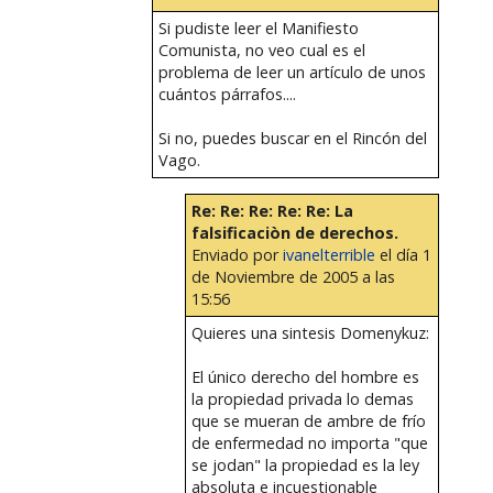
Si pudiste leer el Manifiesto
Comunista, no veo cual es el
problema de leer un artículo de unos
cuántos párrafos....
Si no, puedes buscar en el Rincón del
Vago.
Re: Re: Re: Re: Re: La
falsificaciòn de derechos.
Enviado por
ivanelterrible
el día 1
de Noviembre de 2005 a las
15:56
Quieres una sintesis Domenykuz:
El único derecho del hombre es
la propiedad privada lo demas
que se mueran de ambre de frío
de enfermedad no importa "que
se jodan" la propiedad es la ley
absoluta e incuestionable