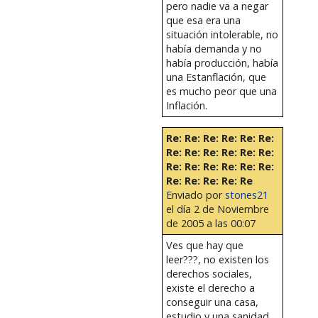
pero nadie va a negar
que esa era una
situación intolerable, no
había demanda y no
había producción, había
una Estanflación, que
es mucho peor que una
Inflación.
Re: Re: Re: Re: Re: Re:
Re: Re: Re: Re: Re: Re:
Re: Re: Re: Re: Re: Re:
Re: Re: Re: Re: Re
Enviado por
stones21
el día 2 de Noviembre
de 2005 a las 00:07
Ves que hay que
leer???, no existen los
derechos sociales,
existe el derecho a
conseguir una casa,
estudio y una sanidad