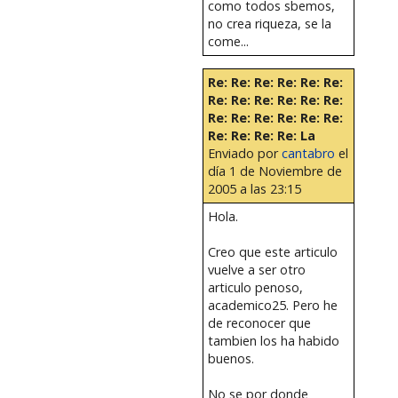
como todos sbemos,
no crea riqueza, se la
come...
Re: Re: Re: Re: Re: Re:
Re: Re: Re: Re: Re: Re:
Re: Re: Re: Re: Re: Re:
Re: Re: Re: Re: La
Enviado por
cantabro
el
día 1 de Noviembre de
2005 a las 23:15
Hola.
Creo que este articulo
vuelve a ser otro
articulo penoso,
academico25. Pero he
de reconocer que
tambien los ha habido
buenos.
No se por donde