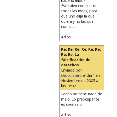
haberlo leído?
Está bien conocer de
todas las ideas, para
que uno elija la que
quiera y no las que
conozca.
Adios.
Re: Re: Re: Re: Re: Re:
Re: Re: La
falsificaciòn de
derechos.
Enviado por
chocolatero
el día 1 de
Noviembre de 2005 a
las 18:32
Leerlo no tiene nada de
malo. Lo preocupante
es creérselo.
Adios.