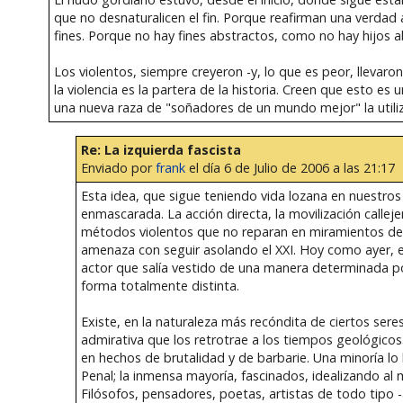
que no desnaturalicen el fin. Porque reafirman una verda
fines. Porque no hay fines abstractos, como no hay hijos ab
Los violentos, siempre creyeron -y, lo que es peor, llevaron
la violencia es la partera de la historia. Creen que esto e
una nueva raza de "soñadores de un mundo mejor" la util
Re: La izquierda fascista
Enviado por
frank
el día 6 de Julio de 2006 a las 21:17
Esta idea, que sigue teniendo vida lozana en nuestro
enmascarada. La acción directa, la movilización calleje
métodos violentos que no reparan en miramientos de ni
amenaza con seguir asolando el XXI. Hoy como ayer, el
actor que salía vestido de una manera determinada po
forma totalmente distinta.
Existe, en la naturaleza más recóndita de ciertos se
admirativa que los retrotrae a los tiempos geológicos.
en hechos de brutalidad y de barbarie. Una minoría lo
Penal; la inmensa mayoría, fascinados, idealizando al m
Filósofos, pensadores, poetas, artistas de todo tipo 