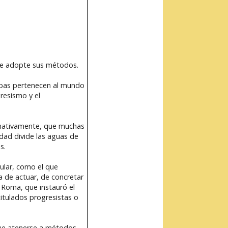
que adopte sus métodos.
ambas pertenecen al mundo
gresismo y el
ernativamente, que muchas
dad divide las aguas de
s.
ular, como el que
a de actuar, de concretar
 Roma, que instauró el
titulados progresistas o
 que atenerse a métodos