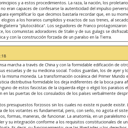
cipios y a estos procedimientos. La raza, la nación, los proletarios,
ue no eran capaces de confesarse la autenticidad del impulso perver
 para ejemplificar lo que decimos bastaría recordar que, en su mom
elogios a los horarios cumplidos y exactos de sus trenes, al secado
 Inglaterra "plutocrática". Los seguidores de Franco protagonizaron
, los comunistas adoradores de Stalin y de sus gulags se disfraza
iética y con la construcción forzada de un paraíso en la Tierra.
1:18
sa marcha a través de China y con la formidable edificación de otro
s escuelas y de su medicina social. Todos guardan, los de ayer y lo
a de la misma moneda. La transformación oceánica del Primer Mundo
ticia distributiva formidable los deja indiferentes de la boca para a
guno de estos fascistas de la izquierda elige o eligió los paraísos elo
n en las puertas de los consulados de los países verbalmente despr
s presupuestos forzosos sin los cuales no existe ni puede existir. 
ria de los votantes es fundamental, pero, con serlo, no agota el sist
os, formas, maneras, de funcionar. La anatomía, en un paralelismo c
der y su integración conforme a los requisitos constitucionales de 
gía. Es decir, su funcionamiento: que las libertades y los derechos i