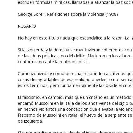
escriben fórmulas miríficas, llamadas a afianzar la paz socia
George Sorel , Reflexiones sobre la violencia (1908)
ROSARIO
No hay en este título nada que escandalice a la razón. La
Si la izquierda y la derecha se mantuvieran coherentes co
de las ideas políticas, no del delito. Nacieron en los albo
conformismo ante la realidad social.
Como izquierda y como derecha, responden a criterios que
cosas desagradables de esa realidad pueden -o no- ser ca
estos términos, pero fundamentalmente las divide el crite
El fascismo, en cambio, más que un criterio es un método
encarnó Mussolini en la Italia de los años veinte del sigl
en hechos violentos una concepción que elevaba la violenc
fascismo de Mussolini en Italia, el huevo de la serpiente 
de izquierda.
El nudo gordiano estuvo, desde el inicio, donde sigue est