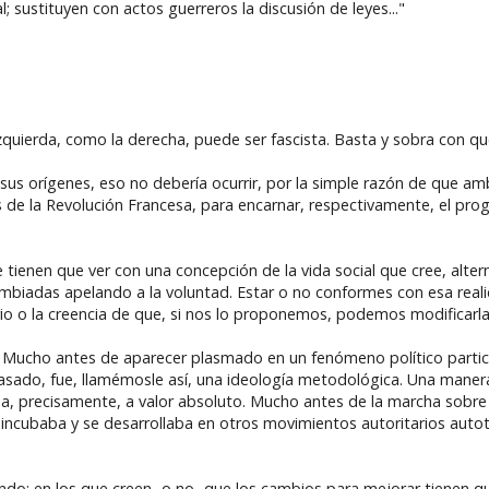
l; sustituyen con actos guerreros la discusión de leyes..."
 izquierda, como la derecha, puede ser fascista. Basta y sobra con 
n sus orígenes, eso no debería ocurrir, por la simple razón de que 
res de la Revolución Francesa, para encarnar, respectivamente, el pro
 tienen que ver con una concepción de la vida social que cree, alt
mbiadas apelando a la voluntad. Estar o no conformes con esa reali
rio o la creencia de que, si nos lo proponemos, podemos modificarla
. Mucho antes de aparecer plasmado en un fenómeno político partic
o pasado, fue, llamémosle así, una ideología metodológica. Una maner
ia, precisamente, a valor absoluto. Mucho antes de la marcha sobre
se incubaba y se desarrollaba en otros movimientos autoritarios auto
ando: en los que creen -o no- que los cambios para mejorar tienen