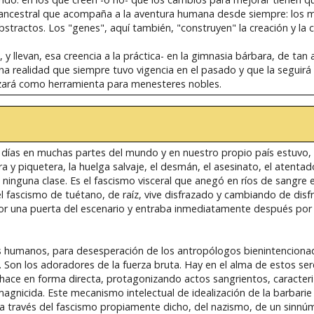
d ancestral que acompaña a la aventura humana desde siempre: los 
stractos. Los "genes", aquí también, "construyen" la creación y la c
, y llevan, esa creencia a la práctica- en la gimnasia bárbara, de tan
s una realidad que siempre tuvo vigencia en el pasado y que la seguir
izará como herramienta para menesteres nobles.
s días en muchas partes del mundo y en nuestro propio país estuvo,
ra y piquetera, la huelga salvaje, el desmán, el asesinato, el atentad
nguna clase. Es el fascismo visceral que anegó en ríos de sangre el
 fascismo de tuétano, de raíz, vive disfrazado y cambiando de disfr
r una puerta del escenario y entraba inmediatamente después por l
res humanos, para desesperación de los antropólogos bienintenciona
 Son los adoradores de la fuerza bruta. Hay en el alma de estos ser
 hace en forma directa, protagonizando actos sangrientos, caracter
agnicida. Este mecanismo intelectual de idealización de la barbarie 
-a través del fascismo propiamente dicho, del nazismo, de un sinnúm