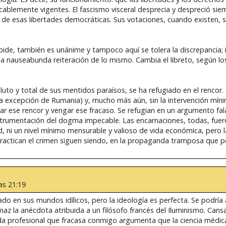
lemente vigentes. El fascismo visceral desprecia y despreció siem
 de esas libertades democráticas. Sus votaciones, cuando existen,
pide, también es unánime y tampoco aquí se tolera la discrepancia; i
la nauseabunda reiteración de lo mismo. Cambia el libreto, según los
uto y total de sus mentidos paraísos, se ha refugiado en el rencor.
ca excepción de Rumania) y, mucho más aún, sin la intervención mín
ar ese rencor y vengar ese fracaso. Se refugian en un argumento fala
strumentación del dogma impecable. Las encarnaciones, todas, fuero
d, ni un nivel mínimo mensurable y valioso de vida económica, pero 
 practican el crimen siguen siendo, en la propaganda tramposa que p
las 21:19
do en sus mundos idílicos, pero la ideología es perfecta. Se podría a
az la anécdota atribuida a un filósofo francés del Iluminismo. Can
ada profesional que fracasa conmigo argumenta que la ciencia médica