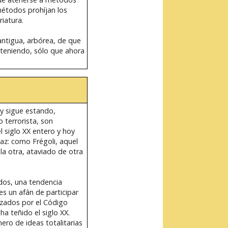
métodos prohíjan los
riatura.
 antigua, arbórea, de que
á teniendo, sólo que ahora
 y sigue estando,
o terrorista, son
 siglo XX entero y hoy
az: como Frégoli, aquel
a otra, ataviado de otra
dos, una tendencia
es un afán de participar
izados por el Código
ha teñido el siglo XX.
ero de ideas totalitarias