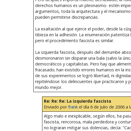
derechos humanos es un pleonasmo- estén impecab
argumentos, toda la arquitectura y el mecanismo
pueden permitirse discrepancias.
La exaltación al que ejerce el poder, desde la cús
tibieza en la adhesión. La enumeración patentiza 
pero el procedimiento fascista es similar.
La izquierda fascista, después del derrumbe absol
desmoronaron sin disparar una bala (salvo la úni
democráticos y capitalistas. Pero hay que aliment
fracasado; han existido errores humanos en la in
de sus experimentos se logró libertad, ni dignida
repitiéndose: los delincuentes que practicaron y
mundo mejor.
Re: Re: Re: La izquierda fascista
Enviado por
frank
el día 6 de Julio de 2006 a 
Algo malo e inexplicable, según ellos, ha pasa
fascista, rencorosa, mala perdedora y contum
no lograran mitigar sus dolencias, decía: "C