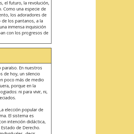
 el futuro, la revolución,
so. Como una especie de
ento, los adoradores de
 de los pantanos, a la
 una inmensa inquisición
ban con los progresos de
 paraíso. En nuestros
s de hoy, un silencio
 en poco más de medio
fuera, porque en la
giados: ni para vivir, ni,
eciados.
La elección popular de
ema. El sistema es
on intención didáctica,
un Estado de Derecho.
ndividuales -decir