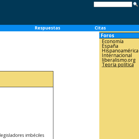
o
Respuestas
Citas
Foros
Economía
España
Hispanoamérica
Internacional
liberalismo.org
Teoría política
legisladores imbéciles