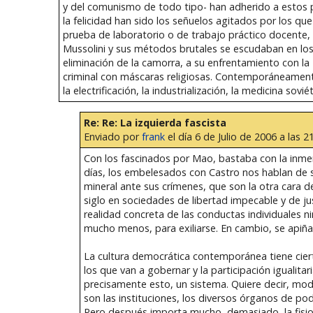
y del comunismo de todo tipo- han adherido a estos prin
la felicidad han sido los señuelos agitados por los q
prueba de laboratorio o de trabajo práctico docente,
Mussolini y sus métodos brutales se escudaban en los 
eliminación de la camorra, a su enfrentamiento con la
criminal con máscaras religiosas. Contemporáneamente
la electrificación, la industrialización, la medicina sov
Re: Re: La izquierda fascista
Enviado por
frank
el día 6 de Julio de 2006 a las 2
Con los fascinados por Mao, bastaba con la inmen
días, los embelesados con Castro nos hablan de su
mineral ante sus crímenes, que son la otra car
siglo en sociedades de libertad impecable y de jus
realidad concreta de las conductas individuales nin
mucho menos, para exiliarse. En cambio, se apiña
La cultura democrática contemporánea tiene cierto
los que van a gobernar y la participación igualita
precisamente esto, un sistema. Quiere decir, mod
son las instituciones, los diversos órganos de po
Pero después importa mucho, demasiado, la fisiolo