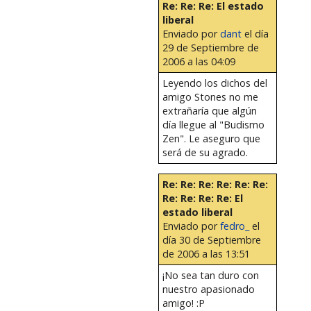
Re: Re: Re: El estado
liberal
Enviado por
dant
el día
29 de Septiembre de
2006 a las 04:09
Leyendo los dichos del
amigo Stones no me
extrañaría que algún
día llegue al "Budismo
Zen". Le aseguro que
será de su agrado.
Re: Re: Re: Re: Re: Re:
Re: Re: Re: Re: El
estado liberal
Enviado por
fedro_
el
día 30 de Septiembre
de 2006 a las 13:51
¡No sea tan duro con
nuestro apasionado
amigo! :P