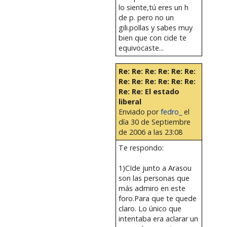
lo siente,tú eres un h
de p. pero no un
gili.pollas y sabes muy
bien que con cide te
equivocaste...
Re: Re: Re: Re: Re: Re:
Re: Re: Re: Re: Re: Re:
Re: Re: El estado
liberal
Enviado por
fedro_
el
día 30 de Septiembre
de 2006 a las 23:08
Te respondo:
1)CIde junto a Arasou
son las personas que
más admiro en este
foro.Para que te quede
claro. Lo único que
intentaba era aclarar un