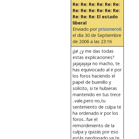
Re: Re: Re: Re: Re: Re:
Re: Re: Re: Re: Re: Re:
Re: Re: Re: El estado
liberal
Enviado por
prisionero6
el día 30 de Septiembre
de 2006 a las 23:16
¡Ja! ¿y me das todas
estas explicaciones?
jajajajaja no macho, te
has equivocado al ir por
los foros haciendo el
papel de buenillo y
solícito, si te hubieras
mantenido en tus trece
..vale,pero no,tu
sentimiento de culpa te
ha ordenado ir por los
foros...fue el
remordimiento de la
culpa y quizás por eso
estás perdonado,ya te