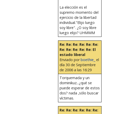
La elección es el
supremo momento del
ejercicio de la libertad
individual."Elijo luego
soy libre". ¿O soy libre
luego elijo? UHMMM
Re: Re: Re: Re: Re: Re:
Re: Re: Re: Re: Re: El
estado liberal
Enviado por
boethie_
el
día 30 de Septiembre
de 2006 a las 16:29
Torquemada y un
dominikuz...¿qué se
puede esperar de estos
dos? nada ,sólo buscar
víctimas.
Re: Re: Re: Re: Re: Re: