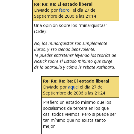
Re: Re: Re: El estado liberal
Enviado por
fedro_
el día 27 de
Septiembre de 2006 a las 21:14
Una opinión sobre los "minarquistas"
(Cide):
No, los minarquistas son simplemente
ilusos, y eso siendo benevolente.
Te puedes entretener leyendo las teorías de
Nozick sobre el Estado mínimo que surge
de la anarquía y cómo le rebate Rothbard.
Re: Re: Re: Re: El estado liberal
Enviado por
aquel
el día 27 de
Septiembre de 2006 a las 21:24
Prefiero un estado mínimo que los
socialismos de tercera en los que
casi todos vivimos. Pero si puede ser
tan mínimo que no exista tanto
mejor.