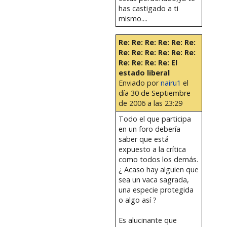
has castigado a ti
mismo....
Re: Re: Re: Re: Re: Re:
Re: Re: Re: Re: Re: Re:
Re: Re: Re: Re: El
estado liberal
Enviado por
nairu1
el
día 30 de Septiembre
de 2006 a las 23:29
Todo el que participa
en un foro debería
saber que está
expuesto a la crítica
como todos los demás.
¿ Acaso hay alguien que
sea un vaca sagrada,
una especie protegida
o algo así ?
Es alucinante que