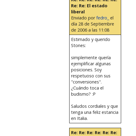
Re: Re: El estado
liberal
Enviado por
fedro_
el
día 28 de Septiembre
de 2006 a las 11:08
Estimado y querido
Stones:
simplemente quería
ejemplificar algunas
posiciones. Soy
respetuoso con sus
"conversiones".
¿Cuándo toca el
budismo? :P
Saludos cordiales y que
tenga una feliz estancia
en Italia.
Re: Re: Re: Re: Re: Re: