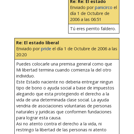
Re: Re: El estado
Enviado por
panicirco
el
día 1 de Octubre de
2006 a las 06:51
Tú eres perrito faldero.
Re: El estado liberal
Enviado por
pride
el día 1 de Octubre de 2006 a las
20:20
Puedes colocarle una premisa general como que
Mi libertad termina cuando comienza la del otro
individuo.
Este Estado naciente no deberia entregar ningun
tipo de bono o ayuda social a base de impuestos
alegando que esta protegiendo el derecho a la
vida de una determinada clase social. La ayuda
vendria de asociaciones voluntarias de personas
naturales y juridicas que conformen fundaciones
para lograr esta causa.
Asi no atento contra el derecho a la vida, ni
restringo la libertad de las personas ni atento