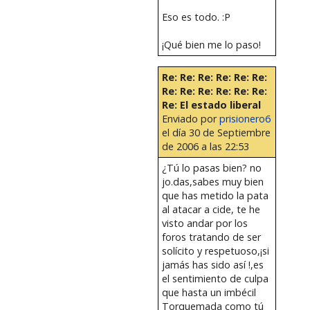
Eso es todo. :P
¡Qué bien me lo paso!
Re: Re: Re: Re: Re: Re:
Re: Re: Re: Re: Re: Re:
Re: El estado liberal
Enviado por
prisionero6
el día 30 de Septiembre
de 2006 a las 22:53
¿Tú lo pasas bien? no
jo.das,sabes muy bien
que has metido la pata
al atacar a cide, te he
visto andar por los
foros tratando de ser
solícito y respetuoso,¡si
jamás has sido así !,es
el sentimiento de culpa
que hasta un imbécil
Torquemada como tú