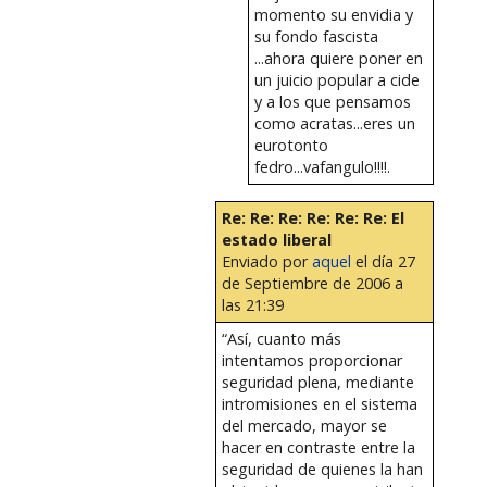
momento su envidia y
su fondo fascista
...ahora quiere poner en
un juicio popular a cide
y a los que pensamos
como acratas...eres un
eurotonto
fedro...vafangulo!!!!.
Re: Re: Re: Re: Re: Re: El
estado liberal
Enviado por
aquel
el día 27
de Septiembre de 2006 a
las 21:39
“Así, cuanto más
intentamos proporcionar
seguridad plena, mediante
intromisiones en el sistema
del mercado, mayor se
hacer en contraste entre la
seguridad de quienes la han