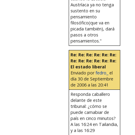
Austríaca ya no tenga
sustento en su
pensamiento
filosófico(que va en
picada también), dará
pasos a otros
pensamientos."
Re: Re: Re: Re: Re: Re:
Re: Re: Re: Re: Re: Re:
El estado liberal
Enviado por
fedro_
el
día 30 de Septiembre
de 2006 a las 20:41
Responda caballero
delante de este
tribunal: ¿cómo se
puede camabiar de
país en cinco minutos?
A las 16:24 en Tailandia,
y a las 16:29