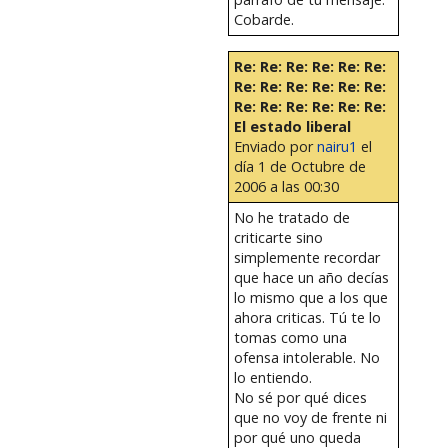
Cobarde.
Re: Re: Re: Re: Re: Re:
Re: Re: Re: Re: Re: Re:
Re: Re: Re: Re: Re: Re:
El estado liberal
Enviado por
nairu1
el
día 1 de Octubre de
2006 a las 00:30
No he tratado de
criticarte sino
simplemente recordar
que hace un año decías
lo mismo que a los que
ahora criticas. Tú te lo
tomas como una
ofensa intolerable. No
lo entiendo.
No sé por qué dices
que no voy de frente ni
por qué uno queda