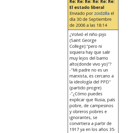
Re: Re: Re: Re: Re: Re:
El estado liberal
Enviado por
zoidzilla
el
día 30 de Septiembre
de 2006 a las 18:14
¿Volvió el niño-pijo
(Saint George
College):"pero ni
siquiera hay que salir
muy lejos del barrio
alto(donde vivo yo)"?
-"Mi padre no es un
marxista, es cercano a
la ideología del PPD"
(partido progre)
-"¿Cómo puedes
explicar que Rusia, país
pobre, de campesinos
y obreros pobres e
ignorantes, se
convirtiera a partir de
1917 ya en los años 35-