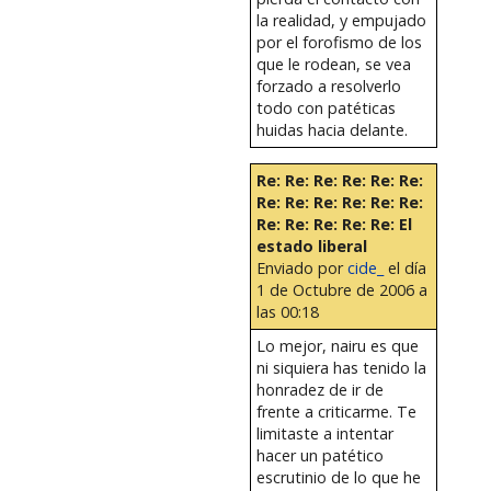
la realidad, y empujado
por el forofismo de los
que le rodean, se vea
forzado a resolverlo
todo con patéticas
huidas hacia delante.
Re: Re: Re: Re: Re: Re:
Re: Re: Re: Re: Re: Re:
Re: Re: Re: Re: Re: El
estado liberal
Enviado por
cide_
el día
1 de Octubre de 2006 a
las 00:18
Lo mejor, nairu es que
ni siquiera has tenido la
honradez de ir de
frente a criticarme. Te
limitaste a intentar
hacer un patético
escrutinio de lo que he