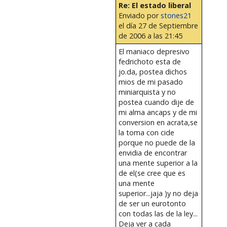
Re: El estado liberal
Enviado por
stones21
el día 27 de Septiembre
de 2006 a las 21:45
El maniaco depresivo
fedrichoto esta de
jo.da, postea dichos
mios de mi pasado
miniarquista y no
postea cuando dije de
mi alma ancaps y de mi
conversion en acrata,se
la toma con cide
porque no puede de la
envidia de encontrar
una mente superior a la
de el(se cree que es
una mente
superior...jaja )y no deja
de ser un eurotonto
con todas las de la ley...
Deja ver a cada