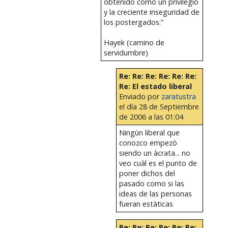
obtenido como un privilegio
y la creciente inseguridad de
los postergados.”
Hayek (camino de
servidumbre)
Re: Re: Re: Re: Re: Re:
Re: El estado liberal
Enviado por
zaratustra
el día 28 de Septiembre
de 2006 a las 01:04
Ningùn liberal que
conozco empezò
siendo un àcrata... no
veo cuàl es el punto de
poner dichos del
pasado como si las
ideas de las personas
fueran estàticas
Re: Re: Re: Re: Re: Re: