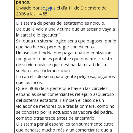
penas.
Enviado por
segyjus
el día 11 de Diciembre de
2006 a las 14:55
El sistema de penas del estatismo es ridiculo.
De que le vale a una victima que un asesino vaya a
la carcel o lo ejecuten?.
Sin duda un sitema logico seria que pagasen por lo
que han hecho, pero pagar con dinerito.
Un asesino tendria que pagar una indemnizacion
tan grande que es probable que durante el resto
de su vida tuviese que destinar la mitad de su
sueldo a esa indemnizacion.
La carcel sólo seria para gente peligrosa, digamos
que los locos.
Que el 80% de la gente que hay en las carceles
españolas sean comerciantes refleja lo asqueroso
del sistema estatista. Tambien el caso de un
violador de menores que tras la primera, como no
se concreto por la actuacion salvadora del padre,
cometio otras trece antes de encerrarlo.
El sistema penal español es tan sumamente cutre
que penaliza mucho más a un comerciante que a