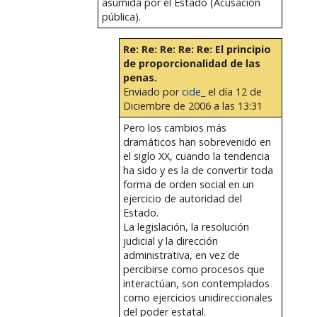
asumida por el Estado (Acusación
pública).
Re: Re: Re: Re: Re: El principio
de proporcionalidad de las
penas.
Enviado por
cide_
el día 12 de
Diciembre de 2006 a las 13:31
Pero los cambios más
dramáticos han sobrevenido en
el siglo XX, cuando la tendencia
ha sido y es la de convertir toda
forma de orden social en un
ejercicio de autoridad del
Estado.
La legislación, la resolución
judicial y la dirección
administrativa, en vez de
percibirse como procesos que
interactúan, son contemplados
como ejercicios unidireccionales
del poder estatal.