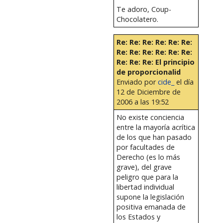
Te adoro, Coup-
Chocolatero.
Re: Re: Re: Re: Re: Re:
Re: Re: Re: Re: Re: Re:
Re: Re: Re: El principio
de proporcionalid
Enviado por
cide_
el día
12 de Diciembre de
2006 a las 19:52
No existe conciencia
entre la mayoría acrítica
de los que han pasado
por facultades de
Derecho (es lo más
grave), del grave
peligro que para la
libertad individual
supone la legislación
positiva emanada de
los Estados y