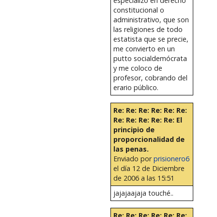
especializo en derecho
constitucional o
administrativo, que son
las religiones de todo
estatista que se precie,
me convierto en un
putto socialdemócrata
y me coloco de
profesor, cobrando del
erario público.
Re: Re: Re: Re: Re: Re:
Re: Re: Re: Re: Re: El
principio de
proporcionalidad de
las penas.
Enviado por
prisionero6
el día 12 de Diciembre
de 2006 a las 15:51
jajajaajaja touché..
Re: Re: Re: Re: Re: Re: