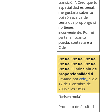
transición". Creo que tu
especialidad es penal,
me gustaría saber tu
opinión acerca del
tema que propongo si
no tienes
inconveniente. Por mi
parte, en cuanto
pueda, contestaré a
Cide.
Re: Re: Re: Re: Re: Re:
Re: Re: Re: Re: Re: Re:
Re: Re: El principio de
proporcionalidad d
Enviado por
cide_
el día
12 de Diciembre de
2006 a las 18:38
"Kelsen mola"
Producto de facultad.