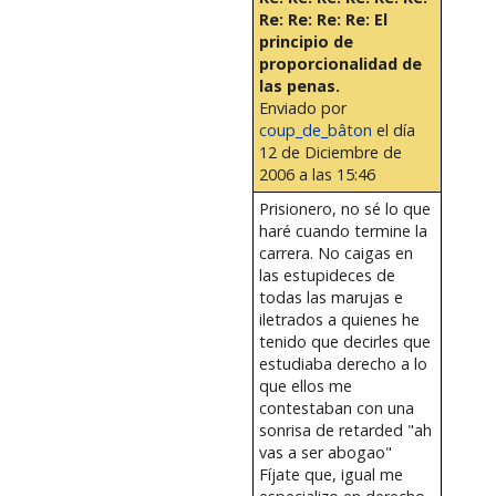
Re: Re: Re: Re: El
principio de
proporcionalidad de
las penas.
Enviado por
coup_de_bâton
el día
12 de Diciembre de
2006 a las 15:46
Prisionero, no sé lo que
haré cuando termine la
carrera. No caigas en
las estupideces de
todas las marujas e
iletrados a quienes he
tenido que decirles que
estudiaba derecho a lo
que ellos me
contestaban con una
sonrisa de retarded "ah
vas a ser abogao"
Fíjate que, igual me