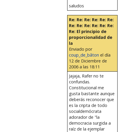
saludos
Re: Re: Re: Re: Re: Re:
Re: Re: Re: Re: Re: Re:
Re: El principio de
proporcionalidad de
la
Enviado por
coup_de_bâton
el día
12 de Diciembre de
2006 a las 18:11
Jajaja, Rafer no te
confundas.
Constitucional me
gusta bastante aunque
deberás reconocer que
es la cripta de todo
socialdemócrata
adorador de "la
democracia surgida a
raíz de la ejemplar