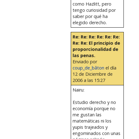
como Hazlitt, pero
tengo curiosidad por
saber por qué ha
elegido derecho.
Re: Re: Re: Re: Re: Re:
Re: Re: El principio de
proporcionalidad de
las penas.
Enviado por
coup_de_bâton
el día
12 de Diciembre de
2006 a las 15:27
Nairu:
Estudio derecho y no
economía porque no
me gustan las
matemáticas ni los
yupis trajeados y
engominados con unas