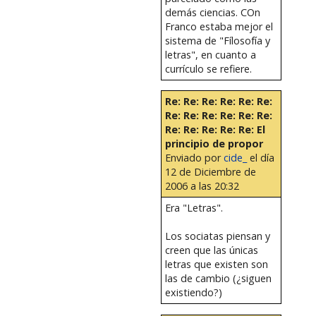
demás ciencias. COn
Franco estaba mejor el
sistema de "Fílosofía y
letras", en cuanto a
currículo se refiere.
Re: Re: Re: Re: Re: Re:
Re: Re: Re: Re: Re: Re:
Re: Re: Re: Re: Re: El
principio de propor
Enviado por
cide_
el día
12 de Diciembre de
2006 a las 20:32
Era "Letras".
Los sociatas piensan y
creen que las únicas
letras que existen son
las de cambio (¿siguen
existiendo?)