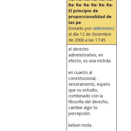
Re: Re: Re: Re: Re: Re:
El principio de
proporcionalidad de
las pe
Enviado por
rafermom2
el día 12 de Diciembre
de 2006 a las 17:45
el derecho
administrativo, en
efecto, es una mi3rda.
en cuanto al
constitucional,
sinceramente, espero
que su estudio,
combinado con la
filosofía del derecho,
cambie algo tu
percepción.
kelsen mola.