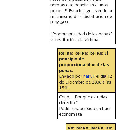
normas que benefician a unos
pocos. El Estado sigue siendo un
mecanismo de redistribución de
la riqueza.
"Proporcionalidad de las penas"
vs.restitución a la víctima.
Re: Re: Re: Re: Re: Re: El
principio de
proporcionalidad de las
penas.
Enviado por
nairu1
el día 12
de Diciembre de 2006 a las
15:01
Coup, ¿ Por qué estudias
derecho ?
Podrías haber sido un buen
economista.
Re: Re: Re: Re: Re: Re: