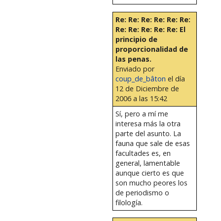
Re: Re: Re: Re: Re: Re:
Re: Re: Re: Re: Re: El
principio de
proporcionalidad de
las penas.
Enviado por
coup_de_bâton
el día
12 de Diciembre de
2006 a las 15:42
Sí, pero a mí me
interesa más la otra
parte del asunto. La
fauna que sale de esas
facultades es, en
general, lamentable
aunque cierto es que
son mucho peores los
de periodismo o
filología.