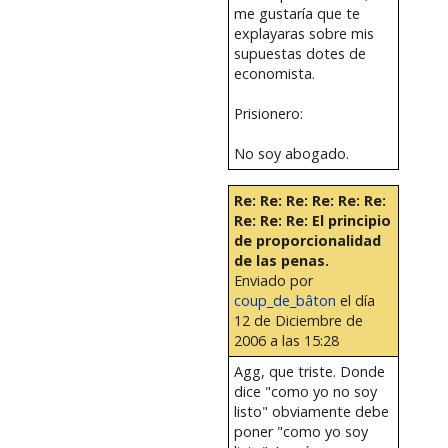
me gustaría que te
explayaras sobre mis
supuestas dotes de
economista.
Prisionero:
No soy abogado.
Re: Re: Re: Re: Re: Re:
Re: Re: Re: El principio
de proporcionalidad
de las penas.
Enviado por
coup_de_bâton
el día
12 de Diciembre de
2006 a las 15:28
Agg, que triste. Donde
dice "como yo no soy
listo" obviamente debe
poner "como yo soy