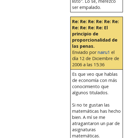
listo". Lo sé, merezco
ser empalado.
Re: Re: Re: Re: Re: Re:
Re: Re: Re: Re: El
principio de
proporcionalidad de
las penas.
Enviado por
nairu1
el
día 12 de Diciembre de
2006 a las 15:36
Es que veo que hablas
de economía con más
conocimiento que
algunos titulados.
Si no te gustan las
matemáticas has hecho
bien. A mí se me
atragantaron un par de
asignaturas
matemáticas.