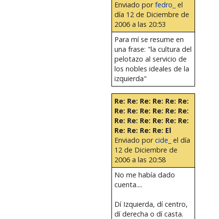
Enviado por
fedro_
el
día 12 de Diciembre de
2006 a las 20:53
Para mí se resume en
una frase: "la cultura del
pelotazo al servicio de
los nobles ideales de la
izquierda"
Re: Re: Re: Re: Re: Re:
Re: Re: Re: Re: Re: Re:
Re: Re: Re: Re: Re: Re:
Re: Re: Re: Re: El
Enviado por
cide_
el día
12 de Diciembre de
2006 a las 20:58
No me había dado
cuenta....
Dí Izquierda, dí centro,
dí derecha o dí casta.