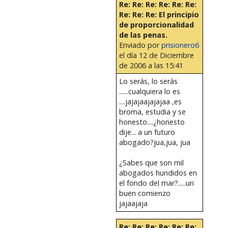
Re: Re: Re: Re: Re: Re:
Re: Re: Re: El principio
de proporcionalidad
de las penas.
Enviado por
prisionero6
el día 12 de Diciembre
de 2006 a las 15:41
Lo serás, lo serás
......cualquiera lo es
....jajajaajajajaa ,es
broma, estudia y se
honesto....¿honesto
dije... a un futuro
abogado?jua,jua, jua
¿Sabes que son mil
abogados hundidos en
el fondo del mar?.....un
buen comienzo
jajaajaja
Re: Re: Re: Re: Re: Re: