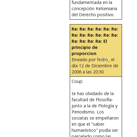
fundamentada en la
concepción Kelseniana
del Derecho positivo.
Re: Re: Re: Re: Re: Re:
Re: Re: Re: Re: Re: Re:
Re: Re: Re: Re: El
principio de
proporcion
Enviado por
fedro_
el
día 12 de Diciembre de
2006 a las 20:30
Coup:
te has olvidado de la
facultad de Flosofía-
junto a la de Flología y
Periodismo. Los
sociatas se empeñaron
en que el "saber
humanístico" podía ser
parcelado como las