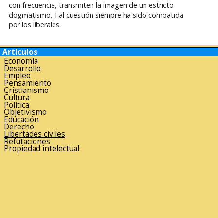
con frecuencia, transmiten la imagen de un estricto
dogmatismo. Tal cuestión siempre ha sido combatida
por los liberales.
Artículos
Economía
Desarrollo
Empleo
Pensamiento
Cristianismo
Cultura
Política
Objetivismo
Educación
Derecho
Libertades civiles
Refutaciones
Propiedad intelectual