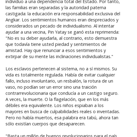
individuo a una dependencia total del Estado. Por tanto,
las familias eran separadas y la autoridad paterna
castigada: la educación era responsabilidad exclusiva del
Angkar. Los sentimientos humanos eran despreciados y
considerados un pecado de individualismo. Al intentar
ayudar a una vecina, Pin Yatay se ganó esta reprimenda:
"No es su deber ayudarla, al contrario, esto demuestra
que todavía tiene usted piedad y sentimientos de
amistad. Hay que renunciar a esos sentimientos y
extirpar de su mente las inclinaciones individualistas."
Los esclavos pertenecen al sistema, no a sí mismos. Su
vida es totalmente regulada. Había de evitar cualquier
fallo, incluso involuntario, un resbalón, la rotura de un
vaso, no podían ser un error sino una traición
contrarrevolucionaria que conducía a un castigo seguro.
A veces, la muerte. O la flagelación, que en los más
débiles era equivalente. Los niños espiaban a los
mayores en busca de culpabilidades reales o inventadas.
Pero no había muertos, esa palabra era tabú, ahora tan
sólo existían cuerpos que desaparecen.
"Basta un millón de buenos revolucionarios para el país