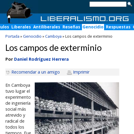
culos
Liberales
Antiliberales
Reseñas
Genocidio
Respuestas
Portada
»
Genocidio
»
Camboya
»
Los campos de exterminio
Los campos de exterminio
Por
Daniel Rodríguez Herrera
Recomendar a un amigo
Imprimir
En Camboya
tuvo lugar el
experimento
de ingeniería
social más
atrevido y
radical de
todos los
tiempos. Fue