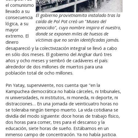
el comunismo
llevado a su
El gobierno provietnamita instalado tras la
consecuencia
caída de Pol Pot creó un "Museo del
lógica, a su
genocidio", cuyo nombre inspira el nuestro,
mayor
donde se exponen miles de huesos de
extremo. El
víctimas que no serán identificadas jamás.
dinero
desapareció y la colectivización integral se llevó a cabo
en sólo dos meses. El gobierno del Angkar duró tres
años y ocho meses y sembró de cadáveres el país:
alrededor de dos millones de muertos para una
población total de ocho millones.
Pin Yatay, superviviente, nos cuenta que "en la
Kampuchea democrática no había cárceles, ni tribunales,
ni universidades, ni institutos, ni moneda, ni deporte, ni
distracciones… En una jornada de veinticuatro horas no
se toleraba ningún tiempo muerto. La vida cotidiana se
dividía del modo siguiente: doce horas de trabajo físico,
dos horas para comer, tres para el descanso y la
educación, siete horas de sueño. Estábamos en un
inmenso campo de concentración. Ya no había justicia.