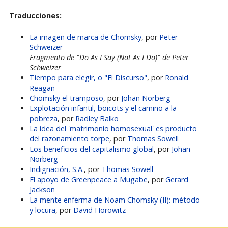
Traducciones:
La imagen de marca de Chomsky
, por
Peter
Schweizer
Fragmento de "Do As I Say (Not As I Do)" de Peter
Schweizer
Tiempo para elegir, o "El Discurso"
, por
Ronald
Reagan
Chomsky el tramposo
, por
Johan Norberg
Explotación infantil, boicots y el camino a la
pobreza
, por
Radley Balko
La idea del 'matrimonio homosexual' es producto
del razonamiento torpe
, por
Thomas Sowell
Los beneficios del capitalismo global
, por
Johan
Norberg
Indignación, S.A.
, por
Thomas Sowell
El apoyo de Greenpeace a Mugabe
, por
Gerard
Jackson
La mente enferma de Noam Chomsky (II): método
y locura
, por
David Horowitz