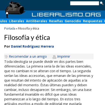
culos
Liberales
Antiliberales
Reseñas
Genocidio
Respuestas
Portada
»
Filosofía y ética
Filosofía y ética
Por
Daniel Rodríguez Herrera
Recomendar a un amigo
Imprimir
Toda ideología se puede dividir en dos partes bien
diferenciadas. La primera seria la de las ideas esenciales,
que no cambian ni se alteran con el tiempo. La segunda
serían las ideas accesorias, que emanan de las primeras y
que resultan del intento de aplicación de aquellas a la
realidad del momento. Éstas últimas pueden y deben
cambiar, incluso desaparecer. Sin embargo, sin una base
fundamental invariable es difícil que unas ideas
permanezcan a lo largo del tiempo. En estos tres
artículos escritos a modo de editorial me gustaría