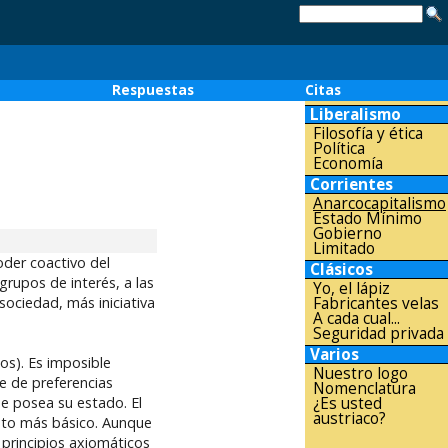
o
Respuestas
Citas
Liberalismo
Filosofía y ética
Política
Economía
Corrientes
Anarcocapitalismo
Estado Mínimo
Gobierno
Limitado
oder coactivo del
Clásicos
grupos de interés, a las
Yo, el lápiz
Fabricantes velas
 sociedad, más iniciativa
A cada cual...
Seguridad privada
Varios
os). Es imposible
Nuestro logo
e de preferencias
Nomenclatura
¿Es usted
ue posea su estado. El
austriaco?
epto más básico. Aunque
principios axiomáticos