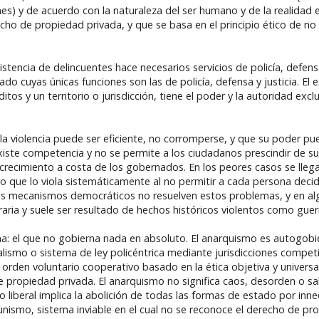
es) y de acuerdo con la naturaleza del ser humano y de la realidad en
cho de propiedad privada, y que se basa en el principio ético de no 
istencia de delincuentes hace necesarios servicios de policía, defensa
 cuyas únicas funciones son las de policía, defensa y justicia. El e
os y un territorio o jurisdicción, tiene el poder y la autoridad exc
la violencia puede ser eficiente, no corromperse, y que su poder p
existe competencia y no se permite a los ciudadanos prescindir de su
 crecimiento a costa de los gobernados. En los peores casos se llega 
 que lo viola sistemáticamente al no permitir a cada persona decid
os mecanismos democráticos no resuelven estos problemas, y en al
raria y suele ser resultado de hechos históricos violentos como guer
a: el que no gobierna nada en absoluto. El anarquismo es autogobi
talismo o sistema de ley policéntrica mediante jurisdicciones competi
rden voluntario cooperativo basado en la ética objetiva y universal 
e propiedad privada. El anarquismo no significa caos, desorden o sa
iberal implica la abolición de todas las formas de estado por innec
smo, sistema inviable en el cual no se reconoce el derecho de pro