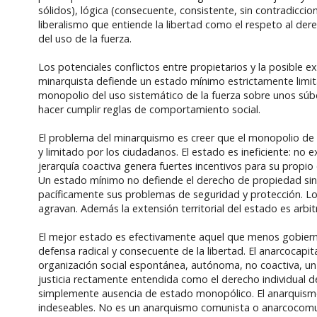
sólidos), lógica (consecuente, consistente, sin contradiccion
liberalismo que entiende la libertad como el respeto al dere
del uso de la fuerza.
Los potenciales conflictos entre propietarios y la posible ex
minarquista defiende un estado mínimo estrictamente limitado
monopolio del uso sistemático de la fuerza sobre unos súbdit
hacer cumplir reglas de comportamiento social.
El problema del minarquismo es creer que el monopolio de 
y limitado por los ciudadanos. El estado es ineficiente: no 
jerarquía coactiva genera fuertes incentivos para su propio
Un estado mínimo no defiende el derecho de propiedad sino
pacíficamente sus problemas de seguridad y protección. L
agravan. Además la extensión territorial del estado es arbit
El mejor estado es efectivamente aquel que menos gobiern
defensa radical y consecuente de la libertad. El anarcocapi
organización social espontánea, autónoma, no coactiva, un o
justicia rectamente entendida como el derecho individual d
simplemente ausencia de estado monopólico. El anarquismo l
indeseables. No es un anarquismo comunista o anarcocomuni