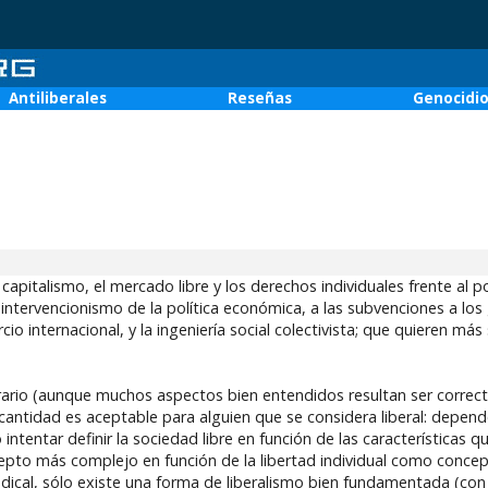
Antiliberales
Reseñas
Genocidi
 capitalismo, el mercado libre y los derechos individuales frente al p
l intervencionismo de la política económica, a las subvenciones a los 
io internacional, y la ingeniería social colectivista; que quieren más
bitrario (aunque muchos aspectos bien entendidos resultan ser correct
antidad es aceptable para alguien que se considera liberal: depend
tentar definir la sociedad libre en función de las características q
ncepto más complejo en función de la libertad individual como conc
ical, sólo existe una forma de liberalismo bien fundamentada (con 