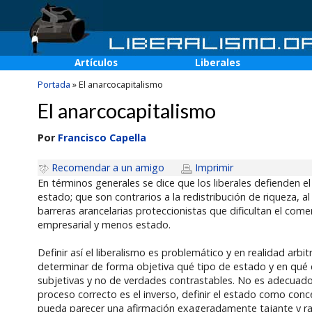
Artículos
Liberales
Portada
»
El anarcocapitalismo
El anarcocapitalismo
Por
Francisco Capella
Recomendar a un amigo
Imprimir
En términos generales se dice que los liberales defienden el
estado; que son contrarios a la redistribución de riqueza, a
barreras arancelarias proteccionistas que dificultan el comerc
empresarial y menos estado.
Definir así el liberalismo es problemático y en realidad ar
determinar de forma objetiva qué tipo de estado y en qué c
subjetivas y no de verdades contrastables. No es adecuado in
proceso correcto es el inverso, definir el estado como co
pueda parecer una afirmación exageradamente tajante y rad