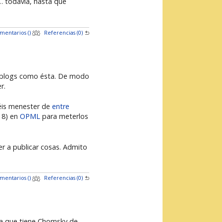
… todavía, hasta que
mentarios (
)
Referencias (0)
e blogs como ésta. De modo
r.
réis menester de
entre
018) en
OPML
para meterlos
ver a publicar cosas. Admito
mentarios (
)
Referencias (0)
rma que tiene Chomsky de