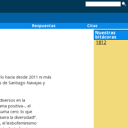
o
Respuestas
Citas
Nuestras
bitácoras
1812
 lo hacía desde 2011 ni más
es de Santiago Navajas y
iversos en la
ma positiva–, el
suma cero: lo que
uera la diversidad!”.
s, el lesbofeminismo