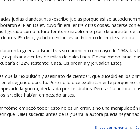
adas judías clandestinas -escribo judías porque así se autodenomi
boraron el Plan Dalet, cuyo fin era, entre otras cosas, hacerse con el
no figuraba como futuro territorio israelí en el plan de partición d
cientos. Es decir, ya hubo entonces un intento de limpieza étnica.
lararon la guerra a Israel tras su nacimiento en mayo de 1948, las 
s y expulsar a cientos de miles de palestinos. De ese modo Israel p
cuparía el 22% restante: Gaza, Cisjordania y Jerusalén Este).
lees que la "expulsión y asesinato de cientos", que sucedió en los p
, en el segundo párrafo. Pero no lo dice explícitamente porque no es
empezado la guerra, declarada por los árabes. Pero así la autora con
los israelíes habían empezado antes.
ar "cómo empezó todo" esto no es un error, sino una manipulación i
ir que Dalet sucedió antes de la guerra la autora pueda negar hab
Enlace permanente
Co