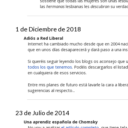
sostiene que todas las mujeres son unas lesbi
las
hermanas
lesbianas les
descubran
su verdad
1 de Diciembre de 2018
Adiós a Red Liberal
Internet ha cambiado mucho desde que en 2004 nació
que en unos días desaparecerá y dará paso a una inst
Si queréis seguir leyendo los blogs os aconsejo que u
todos los que tenemos
. Podéis descargarlos el list
en cualquiera de esos servicios.
Entre mis planes de futuro está lavarle la cara a libe
sugerencias al respecto...
23 de Julio de 2014
Una aprendiz española de Chomsky
No voy a analizar
el artículo completo
, que tiene tel