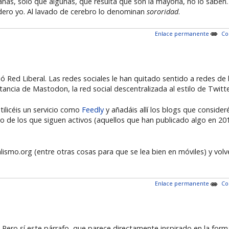
anas, solo que algunas, que resulta que son la mayoría, no lo saben
ero yo. Al lavado de cerebro lo denominan
sororidad
.
Enlace permanente
Co
 Red Liberal. Las redes sociales le han quitado sentido a redes d
ancia de Mastodon, la red social descentralizada al estilo de Twitte
tilicéis un servicio como
Feedly
y añadáis allí los blogs que conside
ado de los que siguen activos (aquellos que han publicado algo en 2
ralismo.org (entre otras cosas para que se lea bien en móviles) y vol
Enlace permanente
Co
a. Pero sí este párrafo, que parece directamente inspirado en la fo