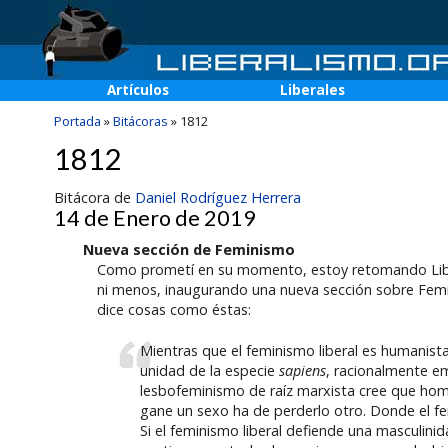
Artículos
Liberales
Portada
»
Bitácoras
»
1812
1812
Bitácora de
Daniel Rodríguez Herrera
14 de Enero de 2019
Nueva sección de Feminismo
Como prometí en su momento, estoy retomando Libera
ni menos, inaugurando una nueva sección sobre Femini
dice cosas como éstas:
Mientras que el feminismo liberal es humanist
unidad de la especie
sapiens
, racionalmente e
lesbofeminismo de raíz marxista cree que homb
gane un sexo ha de perderlo otro. Donde el femin
Si el feminismo liberal defiende una masculin