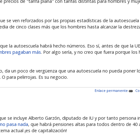
 precios de "tarifa plana" con tarifas distintas para hombres y muj
e se ven reforzados por las propias estadísticas de la autoescuela 
edia de cinco clases más que los hombres hasta alcanzar la destrez
que la autoescuela habrá hecho números. Eso sí, antes de que la UE 
ombres pagaban más
. Por algo sería, y no creo que fuera porque l
evo, da un poco de vergüenza que una autoescuela no pueda poner los
.
O para pelirrojas. Es su negocio.
Enlace permanente
Co
ue se incluye Alberto Garzón, diputado de IU y por tanto persona i
no pasa nada
, que habrá pensiones altas para todos dentro de 40 
tema actual ¡es de capitalización!