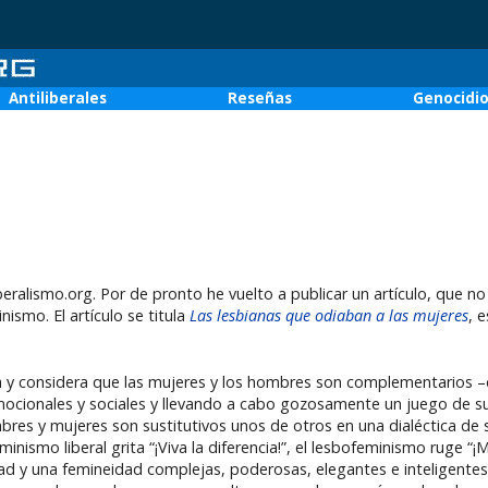
Antiliberales
Reseñas
Genocidi
lismo.org. Por de pronto he vuelto a publicar un artículo, que no
smo. El artículo se titula
Las lesbianas que odiaban a las mujeres
, 
a y considera que las mujeres y los hombres son complementarios –d
mocionales y sociales y llevando a cabo gozosamente un juego de su
res y mujeres son sustitutivos unos de otros en una dialéctica de 
ismo liberal grita “¡Viva la diferencia!”, el lesbofeminismo ruge “¡M
idad y una femineidad complejas, poderosas, elegantes e inteligente