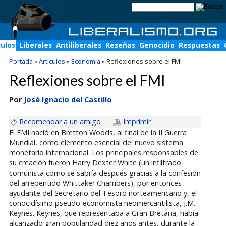
culos
Liberales
Antiliberales
Reseñas
Genocidio
Respuestas
Portada
»
Artículos
»
Economía
»
Reflexiones sobre el FMI
Reflexiones sobre el FMI
Por
José Ignacio del Castillo
Recomendar a un amigo
Imprimir
El FMI nació en Bretton Woods, al final de la II Guerra
Mundial, como elemento esencial del nuevo sistema
monetario internacional. Los principales responsables de
su creación fueron Harry Dexter White (un infiltrado
comunista como se sabría después gracias a la confesión
del arrepentido Whittaker Chambers), por entonces
ayudante del Secretario del Tesoro norteamericano y, el
conocidísimo pseudo-economista neomercantilista, J.M.
Keynes. Keynes, que representaba a Gran Bretaña, había
alcanzado gran popularidad diez años antes, durante la