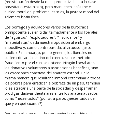
(redistribución desde la clase productiva hasta la clase
parasitario-estatalista), pero mantienen incólume el
núcleo moral del problema, esto es, la justeza moral del
zalamero botín fiscal.
Los borregos y aduladores varios de la burocracia
omnipotente suelen tildar taimadamente a los liberales
de "egoístas", "explotadores", "insolidarios" y
"materialistas" dada nuestra oposición al embargo
impositivo y, como contrapartida, al virtuoso gasto
público. Sin embargo, por lo general, los liberales no
suelen criticar el destino del dinero, sino el método
fraudulento por el cual se obtiene. Ningún liberal ataca
los donativos voluntarios a asociaciones benéficas, sino
las exacciones coactivas del aparato estatal. De la
misma manera que resultaría inmoral exterminar a todos
los pobres para erradicar la pobreza de un país, también
lo es atracar a una parte de la sociedad y desparramar
pródigas dádivas clientelares entre los anatematizados
como "necesitados" (por otra parte, ¿necesitados de
qué y en qué cuantía?).
Por todo ello, no deja de sorprender la creación de la