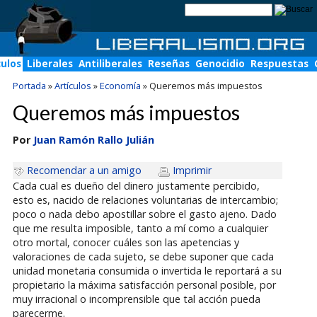
culos
Liberales
Antiliberales
Reseñas
Genocidio
Respuestas
Portada
»
Artículos
»
Economía
»
Queremos más impuestos
Queremos más impuestos
Por
Juan Ramón Rallo Julián
Recomendar a un amigo
Imprimir
Cada cual es dueño del dinero justamente percibido,
esto es, nacido de relaciones voluntarias de intercambio;
poco o nada debo apostillar sobre el gasto ajeno. Dado
que me resulta imposible, tanto a mí como a cualquier
otro mortal, conocer cuáles son las apetencias y
valoraciones de cada sujeto, se debe suponer que cada
unidad monetaria consumida o invertida le reportará a su
propietario la máxima satisfacción personal posible, por
muy irracional o incomprensible que tal acción pueda
parecerme.